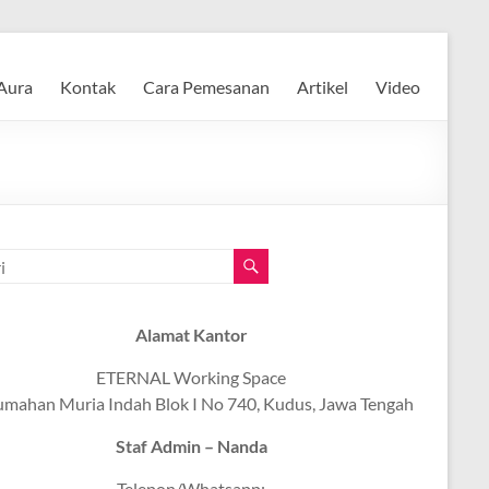
Aura
Kontak
Cara Pemesanan
Artikel
Video
Alamat Kantor
ETERNAL Working Space
umahan Muria Indah Blok I No 740, Kudus, Jawa Tengah
Staf Admin – Nanda
Telepon/Whatsapp: