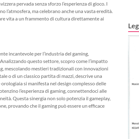
vizzera pervada senza sforzo l’esperienza di gioco. I
tano l’atmosfera, ma celebrano anche una vasta eredità.
are vita a un frammento di cultura direttamente ai
Leg
ente incantevole per l’industria del gaming,
 Analizzando questo settore, scopro come l’impatto
ng, mescolando mestieri tradizionali con innovazioni
ale o di un classico partita di mazzi, descrive una
te orologiaia si manifesta nel design complesso delle
otenzino l’esperienza di gaming, connettendoci alle
eità. Questa sinergia non solo potenzia il gameplay,
one, provando che il gaming può essere un efficace