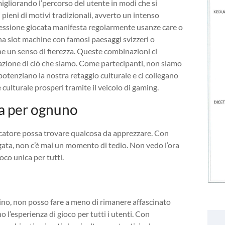
igliorando l’percorso del utente in modi che si
pieni di motivi tradizionali, avverto un intenso
sessione giocata manifesta regolarmente usanze care o
una slot machine con famosi paesaggi svizzeri o
he un senso di fierezza. Queste combinazioni ci
razione di ciò che siamo. Come partecipanti, non siamo
otenziano la nostra retaggio culturale e ci collegano
culturale prosperi tramite il veicolo di gaming.
ia per ognuno
ocatore possa trovare qualcosa da apprezzare. Con
gata, non c’è mai un momento di tedio. Non vedo l’ora
oco unica per tutti.
no, non posso fare a meno di rimanere affascinato
 l’esperienza di gioco per tutti i utenti. Con