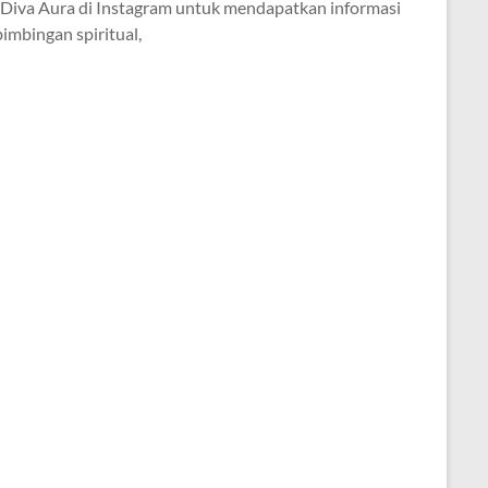
i Diva Aura di Instagram untuk mendapatkan informasi
imbingan spiritual,