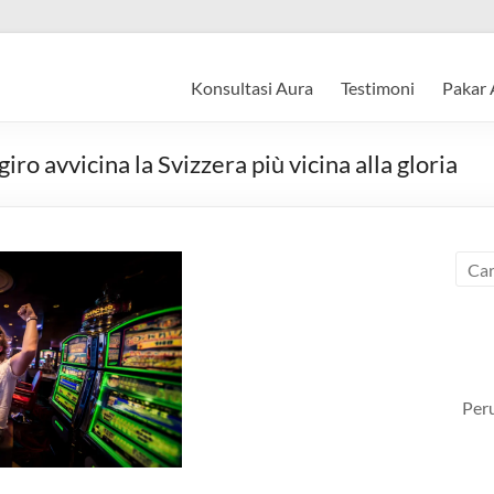
Konsultasi Aura
Testimoni
Pakar 
giro avvicina la Svizzera più vicina alla gloria
Per