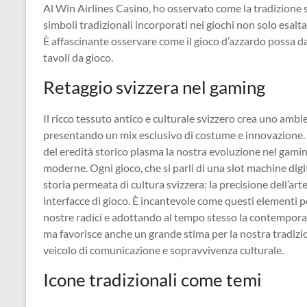
Al Win Airlines Casino, ho osservato come la tradizione s
simboli tradizionali incorporati nei giochi non solo esal
È affascinante osservare come il gioco d’azzardo possa d
tavoli da gioco.
Retaggio svizzera nel gaming
Il ricco tessuto antico e culturale svizzero crea uno ambi
presentando un mix esclusivo di costume e innovazione.
del eredità storico plasma la nostra evoluzione nel gami
moderne. Ogni gioco, che si parli di una slot machine digit
storia permeata di cultura svizzera: la precisione dell’ar
interfacce di gioco. È incantevole come questi elementi p
nostre radici e adottando al tempo stesso la contemporan
ma favorisce anche un grande stima per la nostra tradizi
veicolo di comunicazione e sopravvivenza culturale.
Icone tradizionali come temi