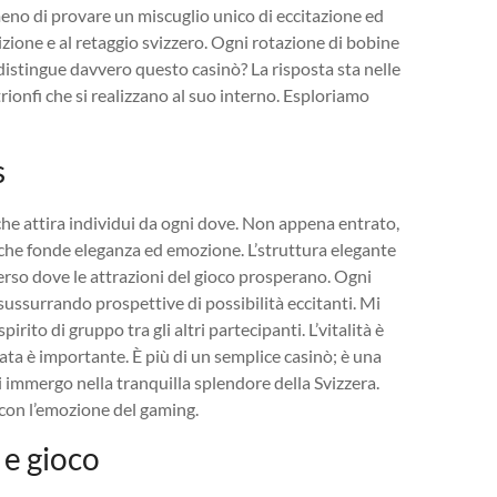
eno di provare un miscuglio unico di eccitazione ed
izione e al retaggio svizzero. Ogni rotazione di bobine
 distingue davvero questo casinò? La risposta sta nelle
trionfi che si realizzano al suo interno. Esploriamo
s
che attira individui da ogni dove. Non appena entrato,
he fonde eleganza ed emozione. L’struttura elegante
rso dove le attrazioni del gioco prosperano. Ogni
ussurrando prospettive di possibilità eccitanti. Mi
ito di gruppo tra gli altri partecipanti. L’vitalità è
ata è importante. È più di un semplice casinò; è una
 immergo nella tranquilla splendore della Svizzera.
con l’emozione del gaming.
 e gioco