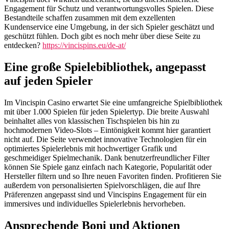
Engagement für Schutz und verantwortungsvolles Spielen. Diese
Bestandteile schaffen zusammen mit dem exzellenten
Kundenservice eine Umgebung, in der sich Spieler geschätzt und
geschützt fühlen. Doch gibt es noch mehr über diese Seite zu
entdecken?
https://vincispins.eu/de-at/
Eine große Spielebibliothek, angepasst
auf jeden Spieler
Im Vincispin Casino erwartet Sie eine umfangreiche Spielbibliothek
mit über 1.000 Spielen für jeden Spielertyp. Die breite Auswahl
beinhaltet alles von klassischen Tischspielen bis hin zu
hochmodernen Video-Slots – Eintönigkeit kommt hier garantiert
nicht auf. Die Seite verwendet innovative Technologien für ein
optimiertes Spielerlebnis mit hochwertiger Grafik und
geschmeidiger Spielmechanik. Dank benutzerfreundlicher Filter
können Sie Spiele ganz einfach nach Kategorie, Popularität oder
Hersteller filtern und so Ihre neuen Favoriten finden. Profitieren Sie
außerdem von personalisierten Spielvorschlägen, die auf Ihre
Präferenzen angepasst sind und Vincispins Engagement für ein
immersives und individuelles Spielerlebnis hervorheben.
Ansprechende Boni und Aktionen