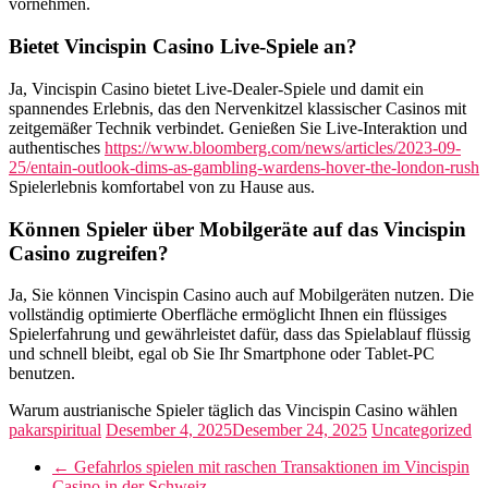
vornehmen.
Bietet Vincispin Casino Live-Spiele an?
Ja, Vincispin Casino bietet Live-Dealer-Spiele und damit ein
spannendes Erlebnis, das den Nervenkitzel klassischer Casinos mit
zeitgemäßer Technik verbindet. Genießen Sie Live-Interaktion und
authentisches
https://www.bloomberg.com/news/articles/2023-09-
25/entain-outlook-dims-as-gambling-wardens-hover-the-london-rush
Spielerlebnis komfortabel von zu Hause aus.
Können Spieler über Mobilgeräte auf das Vincispin
Casino zugreifen?
Ja, Sie können Vincispin Casino auch auf Mobilgeräten nutzen. Die
vollständig optimierte Oberfläche ermöglicht Ihnen ein flüssiges
Spielerfahrung und gewährleistet dafür, dass das Spielablauf flüssig
und schnell bleibt, egal ob Sie Ihr Smartphone oder Tablet-PC
benutzen.
Warum austrianische Spieler täglich das Vincispin Casino wählen
pakarspiritual
Desember 4, 2025
Desember 24, 2025
Uncategorized
←
Gefahrlos spielen mit raschen Transaktionen im Vincispin
Casino in der Schweiz.