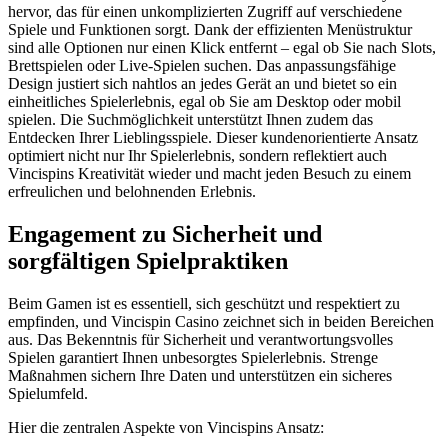
hervor, das für einen unkomplizierten Zugriff auf verschiedene
Spiele und Funktionen sorgt. Dank der effizienten Menüstruktur
sind alle Optionen nur einen Klick entfernt – egal ob Sie nach Slots,
Brettspielen oder Live-Spielen suchen. Das anpassungsfähige
Design justiert sich nahtlos an jedes Gerät an und bietet so ein
einheitliches Spielerlebnis, egal ob Sie am Desktop oder mobil
spielen. Die Suchmöglichkeit unterstützt Ihnen zudem das
Entdecken Ihrer Lieblingsspiele. Dieser kundenorientierte Ansatz
optimiert nicht nur Ihr Spielerlebnis, sondern reflektiert auch
Vincispins Kreativität wieder und macht jeden Besuch zu einem
erfreulichen und belohnenden Erlebnis.
Engagement zu Sicherheit und
sorgfältigen Spielpraktiken
Beim Gamen ist es essentiell, sich geschützt und respektiert zu
empfinden, und Vincispin Casino zeichnet sich in beiden Bereichen
aus. Das Bekenntnis für Sicherheit und verantwortungsvolles
Spielen garantiert Ihnen unbesorgtes Spielerlebnis. Strenge
Maßnahmen sichern Ihre Daten und unterstützen ein sicheres
Spielumfeld.
Hier die zentralen Aspekte von Vincispins Ansatz: