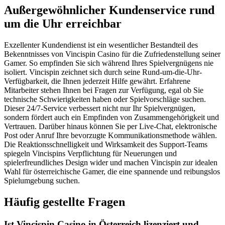
Außergewöhnlicher Kundenservice rund
um die Uhr erreichbar
Exzellenter Kundendienst ist ein wesentlicher Bestandteil des
Bekenntnisses von Vincispin Casino für die Zufriedenstellung seiner
Gamer. So empfinden Sie sich während Ihres Spielvergnügens nie
isoliert. Vincispin zeichnet sich durch seine Rund-um-die-Uhr-
Verfügbarkeit, die Ihnen jederzeit Hilfe gewährt. Erfahrene
Mitarbeiter stehen Ihnen bei Fragen zur Verfügung, egal ob Sie
technische Schwierigkeiten haben oder Spielvorschläge suchen.
Dieser 24/7-Service verbessert nicht nur Ihr Spielvergnügen,
sondern fördert auch ein Empfinden von Zusammengehörigkeit und
Vertrauen. Darüber hinaus können Sie per Live-Chat, elektronische
Post oder Anruf Ihre bevorzugte Kommunikationsmethode wählen.
Die Reaktionsschnelligkeit und Wirksamkeit des Support-Teams
spiegeln Vincispins Verpflichtung für Neuerungen und
spielerfreundliches Design wider und machen Vincispin zur idealen
Wahl für österreichische Gamer, die eine spannende und reibungslos
Spielumgebung suchen.
Häufig gestellte Fragen
Ist Vincispin Casino in Österreich lizenziert und