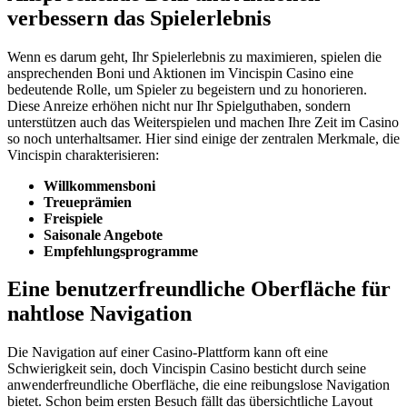
verbessern das Spielerlebnis
Wenn es darum geht, Ihr Spielerlebnis zu maximieren, spielen die
ansprechenden Boni und Aktionen im Vincispin Casino eine
bedeutende Rolle, um Spieler zu begeistern und zu honorieren.
Diese Anreize erhöhen nicht nur Ihr Spielguthaben, sondern
unterstützen auch das Weiterspielen und machen Ihre Zeit im Casino
so noch unterhaltsamer. Hier sind einige der zentralen Merkmale, die
Vincispin charakterisieren:
Willkommensboni
Treueprämien
Freispiele
Saisonale Angebote
Empfehlungsprogramme
Eine benutzerfreundliche Oberfläche für
nahtlose Navigation
Die Navigation auf einer Casino-Plattform kann oft eine
Schwierigkeit sein, doch Vincispin Casino besticht durch seine
anwenderfreundliche Oberfläche, die eine reibungslose Navigation
bietet. Schon beim ersten Besuch fällt das übersichtliche Layout