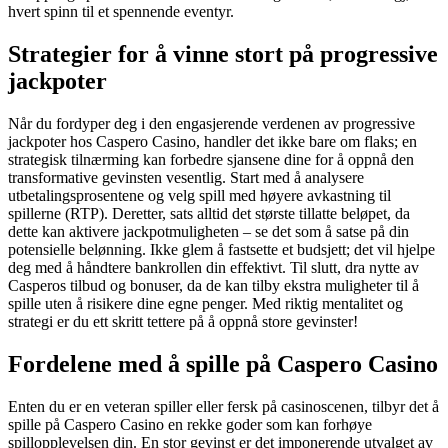
hvert spinn til et spennende eventyr.
Strategier for å vinne stort på progressive
jackpoter
Når du fordyper deg i den engasjerende verdenen av progressive
jackpoter hos Caspero Casino, handler det ikke bare om flaks; en
strategisk tilnærming kan forbedre sjansene dine for å oppnå den
transformative gevinsten vesentlig. Start med å analysere
utbetalingsprosentene og velg spill med høyere avkastning til
spillerne (RTP). Deretter, sats alltid det største tillatte beløpet, da
dette kan aktivere jackpotmuligheten – se det som å satse på din
potensielle belønning. Ikke glem å fastsette et budsjett; det vil hjelpe
deg med å håndtere bankrollen din effektivt. Til slutt, dra nytte av
Casperos tilbud og bonuser, da de kan tilby ekstra muligheter til å
spille uten å risikere dine egne penger. Med riktig mentalitet og
strategi er du ett skritt tettere på å oppnå store gevinster!
Fordelene med å spille på Caspero Casino
Enten du er en veteran spiller eller fersk på casinoscenen, tilbyr det å
spille på Caspero Casino en rekke goder som kan forhøye
spillopplevelsen din. En stor gevinst er det imponerende utvalget av