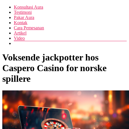
Skip
Menu
Konsultasi Aura
Pusat
to
Diva
Testimoni
Layanan
content
Pakar Aura
Aura
Buka
Kontak
Aura
Cara Pemesanan
Artikel
Video
Voksende jackpotter hos
Caspero Casino for norske
spillere