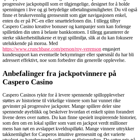
progressive jackpotspill som er tilgjengelige, designet for å holde
spenningen i live og gi betydelige utbetalingsmuligheter. Du vil også
finne et brukervennlig grensesnitt som gjør navigasjonen enkel,
enten du er på PC-en eller smarttelefonen din. I tillegg tilbyr
Caspero Casino kreative bonuser og kampanjer som kan forlenge
spilletiden din uten å belaste bankkontoen. I tillegg garanterer de
sterke sikkerhetstiltakene et trygt spillmiljø, slik at du kan fokusere
utelukkende på moroa. Med
https://www.crunchbase.com/person/roy-verenson
engasjert
kundesupport kan eventuelle bekymringer eller spørsmål du har bli
adressert effektivt, noe som forbedrer din generelle opplevelse.
Anbefalinger fra jackpotvinnere på
Caspero Casino
Caspero Casinos rykte for å levere spennende spillopplevelser
støttes av historiene til virkelige vinnere som har vunnet rike
gevinster på progressive jackpoter. Mange spillere deler sine
spennende øyeblikk og beskriver hvordan et enkelt spinn forandret
livene deres over natten. Du kan finne spesielt inspirerende historier,
som den om en lokal spiller som vant en jackpot verdt millioner
mens han nøt en avslappet kveldsspilløkt. Mange vinnere uttrykker
takknemlighet for Casperos intuitive grensesnitt og det varierte
utvalget av banebrytende spill som er tilgjengelige. De setter pris på