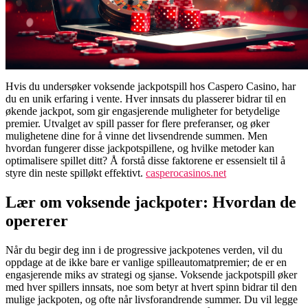
Hvis du undersøker voksende jackpotspill hos Caspero Casino, har
du en unik erfaring i vente. Hver innsats du plasserer bidrar til en
økende jackpot, som gir engasjerende muligheter for betydelige
premier. Utvalget av spill passer for flere preferanser, og øker
mulighetene dine for å vinne det livsendrende summen. Men
hvordan fungerer disse jackpotspillene, og hvilke metoder kan
optimalisere spillet ditt? Å forstå disse faktorene er essensielt til å
styre din neste spilløkt effektivt.
casperocasinos.net
Lær om voksende jackpoter: Hvordan de
opererer
Når du begir deg inn i de progressive jackpotenes verden, vil du
oppdage at de ikke bare er vanlige spilleautomatpremier; de er en
engasjerende miks av strategi og sjanse. Voksende jackpotspill øker
med hver spillers innsats, noe som betyr at hvert spinn bidrar til den
mulige jackpoten, og ofte når livsforandrende summer. Du vil legge