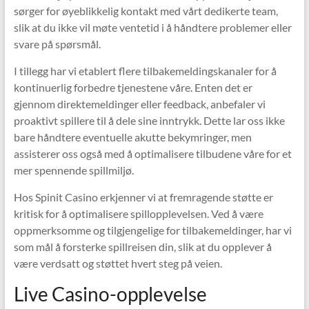
sørger for øyeblikkelig kontakt med vårt dedikerte team,
slik at du ikke vil møte ventetid i å håndtere problemer eller
svare på spørsmål.
I tillegg har vi etablert flere tilbakemeldingskanaler for å
kontinuerlig forbedre tjenestene våre. Enten det er
gjennom direktemeldinger eller feedback, anbefaler vi
proaktivt spillere til å dele sine inntrykk. Dette lar oss ikke
bare håndtere eventuelle akutte bekymringer, men
assisterer oss også med å optimalisere tilbudene våre for et
mer spennende spillmiljø.
Hos Spinit Casino erkjenner vi at fremragende støtte er
kritisk for å optimalisere spillopplevelsen. Ved å være
oppmerksomme og tilgjengelige for tilbakemeldinger, har vi
som mål å forsterke spillreisen din, slik at du opplever å
være verdsatt og støttet hvert steg på veien.
Live Casino-opplevelse