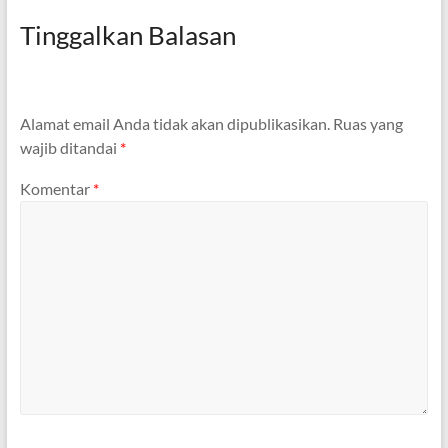
Tinggalkan Balasan
Alamat email Anda tidak akan dipublikasikan.
Ruas yang
wajib ditandai
*
Komentar
*