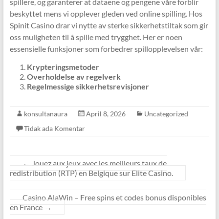
spillere, og garanterer at dataene og pengene våre forblir
beskyttet mens vi opplever gleden ved online spilling. Hos
Spinit Casino drar vi nytte av sterke sikkerhetstiltak som gir
oss muligheten til å spille med trygghet. Her er noen
essensielle funksjoner som forbedrer spillopplevelsen vår:
Krypteringsmetoder
Overholdelse av regelverk
Regelmessige sikkerhetsrevisjoner
konsultanaura
April 8, 2026
Uncategorized
Tidak ada Komentar
←
Jouez aux jeux avec les meilleurs taux de
redistribution (RTP) en Belgique sur Elite Casino.
Casino AlaWin – Free spins et codes bonus disponibles
en France
→