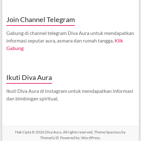
Join Channel Telegram
Gabung di channel telegram Diva Aura untuk mendapatkan
informasi seputar aura, asmara dan rumah tangga,
Klik
Gabung
Ikuti Diva Aura
Ikuti Diva Aura di Instagram untuk mendapatkan informasi
dan bimbingan spiritual,
Hak Cipta © 2026
Diva Aura
. All rights reserved. Theme
Spacious
by
ThemeGrill. Powered by:
WordPress
.