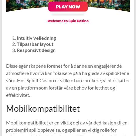
Intuitiv veiledning
Tilpassbar layout
Responsivt design
Disse egenskapene forenes for å danne en engasjerende
atmosfære hvor vi kan fokusere på å ha glede av spilløktene
våre. Hos Spinit Casino er vi ikke bare brukere; vi blir støttet
av en plattform som forstår våre behov for letthet og
effektivitet.
Mobilkompatibilitet
Mobilkompatibilitet er en viktig del av vår dedikasjon til en
problemfri spillopplevelse, og spiller en viktig rolle for