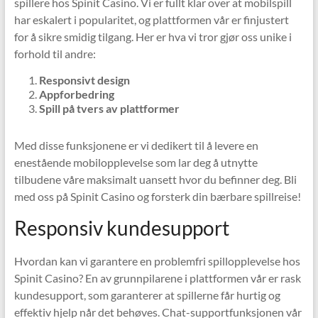
spillere hos Spinit Casino. Vi er fullt klar over at mobilspill
har eskalert i popularitet, og plattformen vår er finjustert
for å sikre smidig tilgang. Her er hva vi tror gjør oss unike i
forhold til andre:
Responsivt design
Appforbedring
Spill på tvers av plattformer
Med disse funksjonene er vi dedikert til å levere en
enestående mobilopplevelse som lar deg å utnytte
tilbudene våre maksimalt uansett hvor du befinner deg. Bli
med oss på Spinit Casino og forsterk din bærbare spillreise!
Responsiv kundesupport
Hvordan kan vi garantere en problemfri spillopplevelse hos
Spinit Casino? En av grunnpilarene i plattformen vår er rask
kundesupport, som garanterer at spillerne får hurtig og
effektiv hjelp når det behøves. Chat-supportfunksjonen vår