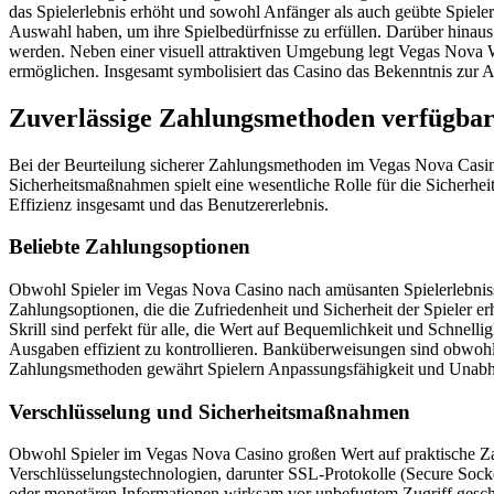
das Spielerlebnis erhöht und sowohl Anfänger als auch geübte Spieler
Auswahl haben, um ihre Spielbedürfnisse zu erfüllen. Darüber hinaus
werden. Neben einer visuell attraktiven Umgebung legt Vegas Nova We
ermöglichen. Insgesamt symbolisiert das Casino das Bekenntnis zur A
Zuverlässige Zahlungsmethoden verfügba
Bei der Beurteilung sicherer Zahlungsmethoden im Vegas Nova Casino 
Sicherheitsmaßnahmen spielt eine wesentliche Rolle für die Sicherhei
Effizienz insgesamt und das Benutzererlebnis.
Beliebte Zahlungsoptionen
Obwohl Spieler im Vegas Nova Casino nach amüsanten Spielerlebnissen 
Zahlungsoptionen, die die Zufriedenheit und Sicherheit der Spieler 
Skrill sind perfekt für alle, die Wert auf Bequemlichkeit und Schnell
Ausgaben effizient zu kontrollieren. Banküberweisungen sind obwohl n
Zahlungsmethoden gewährt Spielern Anpassungsfähigkeit und Unabhä
Verschlüsselung und Sicherheitsmaßnahmen
Obwohl Spieler im Vegas Nova Casino großen Wert auf praktische Zahl
Verschlüsselungstechnologien, darunter SSL-Protokolle (Secure Socke
oder monetären Informationen wirksam vor unbefugtem Zugriff geschü