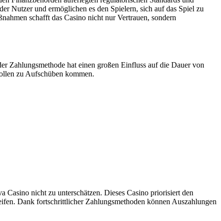
der Nutzer und ermöglichen es den Spielern, sich auf das Spiel zu
aßnahmen schafft das Casino nicht nur Vertrauen, sondern
er Zahlungsmethode hat einen großen Einfluss auf die Dauer von
okollen zu Aufschüben kommen.
 Casino nicht zu unterschätzen. Dieses Casino priorisiert den
ugreifen. Dank fortschrittlicher Zahlungsmethoden können Auszahlungen