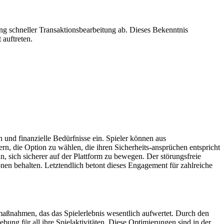
ung schneller Transaktionsbearbeitung ab. Dieses Bekenntnis
 auftreten.
 und finanzielle Bedürfnisse ein. Spieler können aus
, die Option zu wählen, die ihren Sicherheits-ansprüchen entspricht
n, sich sicherer auf der Plattform zu bewegen. Der störungsfreie
ionen behalten. Letztendlich betont dieses Engagement für zahlreiche
smaßnahmen, das das Spielerlebnis wesentlich aufwertet. Durch den
ng für all ihre Spielaktivitäten. Diese Optimierungen sind in der