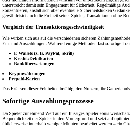
unterstreicht damit sein Engagement für Sicherheit. Regelmäßige Audi
konzentrieren, anstatt sich über eventuelle Sicherheitslücken Gedan
gewährleistet auch die Freiheit seiner Spieler, Transaktionen ohne B
Vergleich der Transaktionsgeschwindigkeit
Wie wirken sich aus auf die verschiedenen sicheren Zahlungsmethod
Ein- und Auszahlungen. Während einige Methoden fast sofortige Tr
E-Wallets (z. B. PayPal, Skrill)
Kredit-/Debitkarten
Banküberweisungen
Kryptowährungen
Prepaid-Karten
Das Erfassen dieser Feinheiten befähigt den Nutzern, ihr Gamerlebnis
Sofortige Auszahlungsprozesse
Da Spieler zunehmend Wert auf ein flüssiges Spielerlebnis wertschätz
Bequemlichkeit der Spieler in den Vordergrund und setzt auf optimier
üblicherweise innerhalb weniger Minuten bearbeitet werden – ein Cha