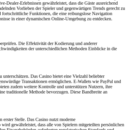
ve-Dealer-Erlebnissen gewährleistet, dass die Gäste ausreichend
andelnden Vorlieben der Spieler und gegenwärtigen Trends gerecht zu
ortschrittliche Funktionen, die eine reibungslose Navigation
rlebnisse in einer dynamischen Online-Umgebung zu entdecken.
erprüfen. Die Effektivität der Kodierung und anderer
eschwindigkeiten der unterschiedlichen Methoden Einblicke in die
unterschätzen. Das Casino bietet eine Vielzahl beliebter
auenswürdige Transaktionen ermöglichen. E-Wallets wie PayPal und
bieten zudem weitere Kontrolle und unterstützen Nutzern, ihre
eine traditionelle Methode bevorzugen. Diese Bandbreite an
 erster Stelle. Das Casino nutzt moderne
ird gewährleistet, dass alle von Spielern mitgeteilten persönlichen
den Finanzbehörden auferlegten regulatorischen Standards und