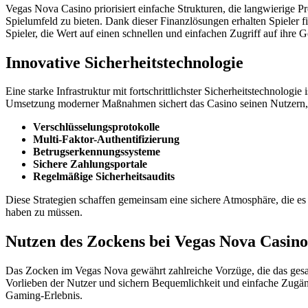
Vegas Nova Casino priorisiert einfache Strukturen, die langwierige 
Spielumfeld zu bieten. Dank dieser Finanzlösungen erhalten Spieler f
Spieler, die Wert auf einen schnellen und einfachen Zugriff auf ihre 
Innovative Sicherheitstechnologie
Eine starke Infrastruktur mit fortschrittlichster Sicherheitstechnol
Umsetzung moderner Maßnahmen sichert das Casino seinen Nutzern, das
Verschlüsselungsprotokolle
Multi-Faktor-Authentifizierung
Betrugserkennungssysteme
Sichere Zahlungsportale
Regelmäßige Sicherheitsaudits
Diese Strategien schaffen gemeinsam eine sichere Atmosphäre, die es 
haben zu müssen.
Nutzen des Zockens bei Vegas Nova Casino
Das Zocken im Vegas Nova gewährt zahlreiche Vorzüge, die das gesamt
Vorlieben der Nutzer und sichern Bequemlichkeit und einfache Zugän
Gaming-Erlebnis.