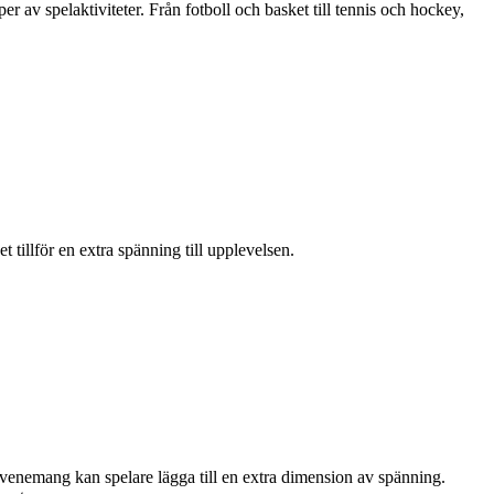
er av spelaktiviteter. Från fotboll och basket till tennis och hockey,
 tillför en extra spänning till upplevelsen.
h evenemang kan spelare lägga till en extra dimension av spänning.