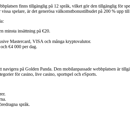
atsen finns tillgänglig på 12 språk, vilket gör den tillgänglig för spel
vissa spelare, är det generösa välkomstbonustilbudet på 200 % upp till
da:
en minsta insättning på €20.
klusive Mastercard, VISA och många kryptovalutor.
 och €4 000 per dag.
 att navigera på Golden Panda. Den mobilanpassade webbplatsen är tillgäng
gorier för casino, live casino, sportspel och eSports.
rer.
rna.
föredragna språk.