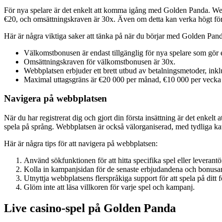
För nya spelare är det enkelt att komma igång med Golden Panda. Webbpl
€20, och omsättningskraven är 30x. Även om detta kan verka högt för 
Här är några viktiga saker att tänka på när du börjar med Golden Pan
Välkomstbonusen är endast tillgänglig för nya spelare som gör 
Omsättningskraven för välkomstbonusen är 30x.
Webbplatsen erbjuder ett brett utbud av betalningsmetoder, in
Maximal uttagsgräns är €20 000 per månad, €10 000 per vecka
Navigera på webbplatsen
När du har registrerat dig och gjort din första insättning är det enkelt
spela på språng. Webbplatsen är också välorganiserad, med tydliga kate
Här är några tips för att navigera på webbplatsen:
Använd sökfunktionen för att hitta specifika spel eller leverantö
Kolla in kampanjsidan för de senaste erbjudandena och bonusa
Utnyttja webbplatsens flerspråkiga support för att spela på ditt 
Glöm inte att läsa villkoren för varje spel och kampanj.
Live casino-spel på Golden Panda