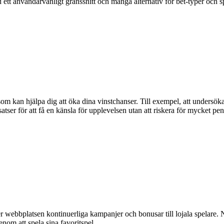
tt användarvänligt gränssnitt och många alternativ för bet-typer och sp
r som kan hjälpa dig att öka dina vinstchanser. Till exempel, att undersö
tser för att få en känsla för upplevelsen utan att riskera för mycket pen
er webbplatsen kontinuerliga kampanjer och bonusar till lojala spelar
enom att spela sina favoritspel.