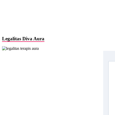
Legalitas Diva Aura