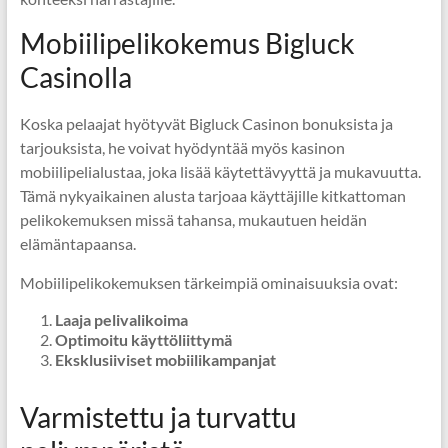
Mobiilipelikokemus Bigluck
Casinolla
Koska pelaajat hyötyvät Bigluck Casinon bonuksista ja
tarjouksista, he voivat hyödyntää myös kasinon
mobiilipelialustaa, joka lisää käytettävyyttä ja mukavuutta.
Tämä nykyaikainen alusta tarjoaa käyttäjille kitkattoman
pelikokemuksen missä tahansa, mukautuen heidän
elämäntapaansa.
Mobiilipelikokemuksen tärkeimpiä ominaisuuksia ovat:
Laaja pelivalikoima
Optimoitu käyttöliittymä
Eksklusiiviset mobiilikampanjat
Varmistettu ja turvattu