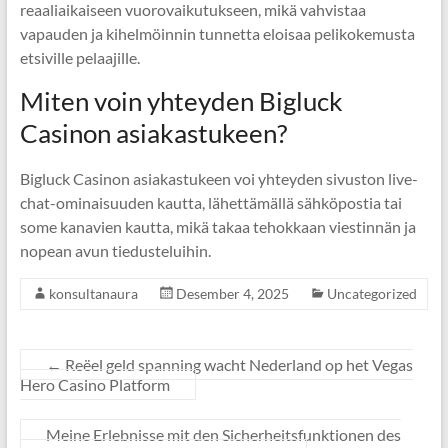
reaaliaikaiseen vuorovaikutukseen, mikä vahvistaa
vapauden ja kihelmöinnin tunnetta eloisaa pelikokemusta
etsiville pelaajille.
Miten voin yhteyden Bigluck
Casinon asiakastukeen?
Bigluck Casinon asiakastukeen voi yhteyden sivuston live-
chat-ominaisuuden kautta, lähettämällä sähköpostia tai
some kanavien kautta, mikä takaa tehokkaan viestinnän ja
nopean avun tiedusteluihin.
konsultanaura
Desember 4, 2025
Uncategorized
←
Reëel geld spanning wacht Nederland op het Vegas
Hero Casino Platform
Meine Erlebnisse mit den Sicherheitsfunktionen des