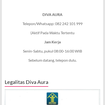
DIVA AURA
Telepon/Whatsapp: 082 242 101 999
(Aktif Pada Waktu Tertentu
Jam Kerja
Senin-Sabtu, pukul 08:00-16:00 WIB
Sebelum datang, telepon dulu.
Legalitas Diva Aura