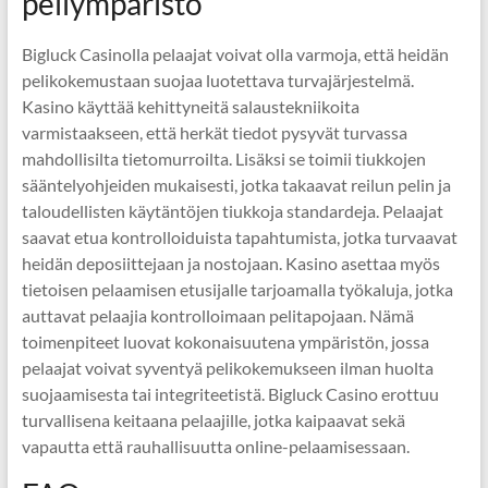
peliympäristö
Bigluck Casinolla pelaajat voivat olla varmoja, että heidän
pelikokemustaan suojaa luotettava turvajärjestelmä.
Kasino käyttää kehittyneitä salaustekniikoita
varmistaakseen, että herkät tiedot pysyvät turvassa
mahdollisilta tietomurroilta. Lisäksi se toimii tiukkojen
sääntelyohjeiden mukaisesti, jotka takaavat reilun pelin ja
taloudellisten käytäntöjen tiukkoja standardeja. Pelaajat
saavat etua kontrolloiduista tapahtumista, jotka turvaavat
heidän deposiittejaan ja nostojaan. Kasino asettaa myös
tietoisen pelaamisen etusijalle tarjoamalla työkaluja, jotka
auttavat pelaajia kontrolloimaan pelitapojaan. Nämä
toimenpiteet luovat kokonaisuutena ympäristön, jossa
pelaajat voivat syventyä pelikokemukseen ilman huolta
suojaamisesta tai integriteetistä. Bigluck Casino erottuu
turvallisena keitaana pelaajille, jotka kaipaavat sekä
vapautta että rauhallisuutta online-pelaamisessaan.