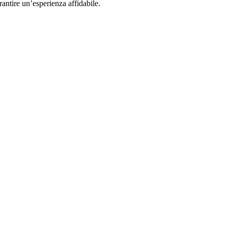
arantire un’esperienza affidabile.