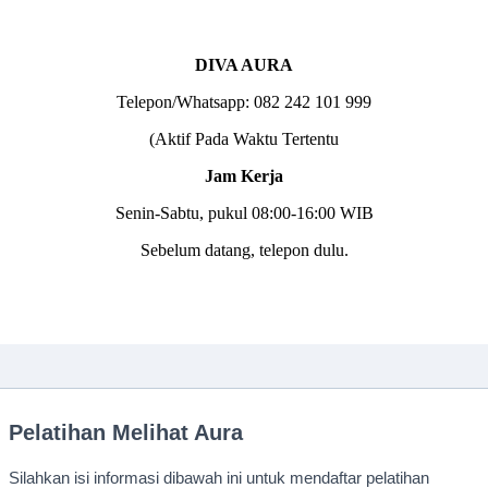
DIVA AURA
Telepon/Whatsapp: 082 242 101 999
(Aktif Pada Waktu Tertentu
Jam Kerja
Senin-Sabtu, pukul 08:00-16:00 WIB
Sebelum datang, telepon dulu.