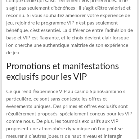
compte dédié qui saisit réellement vos préférences. Il ne
s’agit pas seulement d’bénéfices ; il s’agit d’être valorisé et
reconnu. Si vous souhaitez améliorer votre expérience de
jeu, rejoindre le programme VIP n’est pas seulement
bénéfique, c’est essentiel. La différence entre l’adhésion de
base et VIP est flagrante, et le choix devient clair lorsque
l’on cherche une authentique maîtrise de son expérience
de jeu.
Promotions et manifestations
exclusifs pour les VIP
Ce qui rend l’expérience VIP au casino SpinoGambino si
particulière, ce sont sans conteste les offres et
événements uniques. Des primes et offres exclusifs sont
régulièrement proposés, spécialement conçus pour les VIP
comme nous. De plus, les tournois exclusifs aux VIP
proposent une atmosphère dynamique où l’on peut se
mesurer à d’autres joueurs de haut niveau et interagir