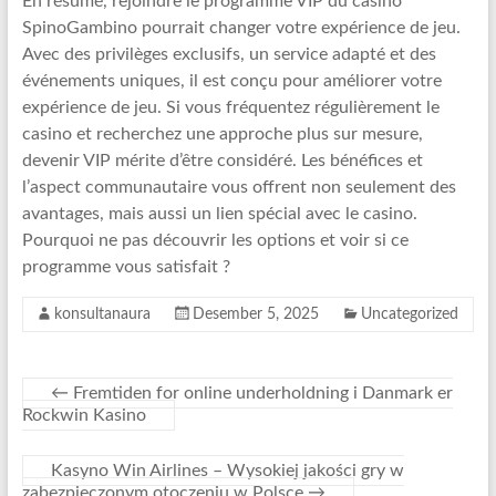
En résumé, rejoindre le programme VIP du casino
SpinoGambino pourrait changer votre expérience de jeu.
Avec des privilèges exclusifs, un service adapté et des
événements uniques, il est conçu pour améliorer votre
expérience de jeu. Si vous fréquentez régulièrement le
casino et recherchez une approche plus sur mesure,
devenir VIP mérite d’être considéré. Les bénéfices et
l’aspect communautaire vous offrent non seulement des
avantages, mais aussi un lien spécial avec le casino.
Pourquoi ne pas découvrir les options et voir si ce
programme vous satisfait ?
konsultanaura
Desember 5, 2025
Uncategorized
←
Fremtiden for online underholdning i Danmark er
Rockwin Kasino
Kasyno Win Airlines – Wysokiej jakości gry w
zabezpieczonym otoczeniu w Polsce
→