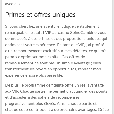
avec eux.
Primes et offres uniques
Si vous cherchez une aventure ludique véritablement
remarquable, le statut VIP au casino SpinoGambino vous
donne accès à des primes et des propositions uniques qui
optimisent votre expérience. En tant que VIP, j’ai profité
d’un remboursement exclusif sur mes défaites, ce qui m’a
permis d’optimiser mon capital. Ces offres de
remboursement ne sont pas un simple avantage ; elles
transforment les revers en opportunités, rendant mon
expérience encore plus agréable.
De plus, le programme de fidélité offre un réel avantage
aux VIP. Chaque partie me permet d’accumuler des points
et d’accéder à des paliers de récompenses
progressivement plus élevés. Ainsi, chaque partie et
chaque coup contribuent à de prochains avantages. Grâce