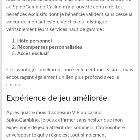
au SpinoGambino Casino m’a prouvé le contraire. Les
bénéfices exclusifs dont je bénéficie valident sans cesse la
valeur de mon adhésion. Voici ce qui distingue
véritablement leurs services haut de gamme :
Hôte personnel
Récompenses personnalisées
Accès exclusif
Ces avantages améliorent non seulement mes visites, mais
encouragent également un lien plus profond avec le
casino.
Expérience de jeu améliorée
Après quatre mois d’adhésion VIP au casino
SpinoGambino, je peux affirmer sans hésiter que mon
expérience de jeu a atteint des sommets. L’atmosphère
enveloppante qui y règne est tout simplement