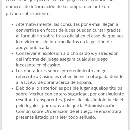
números de información de la compra mediante un
privado sobre asiento.
Alternativamente, las consultas por e-mail llegan a
convertirse en focos de luces pueden cursar gracias
al formulario sobre trato oficial en el caso de que nos
lo olvidemos sin intermediarios en la gestión de
apoyo publicada.
Conservar el explosión a dicho saldo € y alrededor
del informe del juego asegura cualquier juego
incesante en el casino.
Los operadores sobre entretenimiento amigos
referente a Casino.es deben licencia otorgada debido
a la DGOJ de obrar acerca de España.
Debido a lo anterior, es posible jugar aquellos títulos
sobre Merkur con entero seguridad, por consiguiente
resultan transparentes, justos desplazándolo hacia el
pelo legales, por motivo de que la Administración
Común sobre Ordenación de el Juego se encontrará
presente listado para leer todo señuelo.