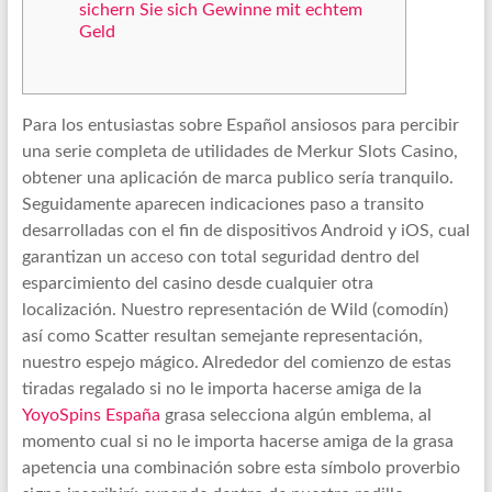
sichern Sie sich Gewinne mit echtem
Geld
Para los entusiastas sobre Español ansiosos para percibir
una serie completa de utilidades de Merkur Slots Casino,
obtener una aplicación de marca publico serí­a tranquilo.
Seguidamente aparecen indicaciones paso a transito
desarrolladas con el fin de dispositivos Android y iOS, cual
garantizan un acceso con total seguridad dentro del
esparcimiento del casino desde cualquier otra
localización.
Nuestro representación de Wild (comodín)
así­ como Scatter resultan semejante representación,
nuestro espejo mágico. Alrededor del comienzo de estas
tiradas regalado si no le importa hacerse amiga de la
YoyoSpins España
grasa selecciona algún emblema, al
momento cual si no le importa hacerse amiga de la grasa
apetencia una combinación sobre esta símbolo proverbio