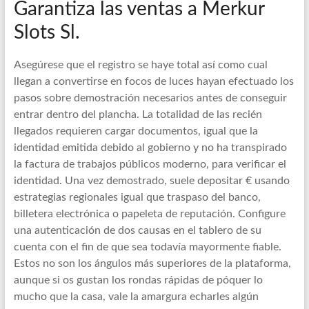
Garantiza las ventas a Merkur
Slots Sl.
Asegúrese que el registro se haye total así­ como cual
llegan a convertirse en focos de luces hayan efectuado los
pasos sobre demostración necesarios antes de conseguir
entrar dentro del plancha. La totalidad de las recién
llegados requieren cargar documentos, igual que la
identidad emitida debido al gobierno y no ha transpirado
la factura de trabajos públicos moderno, para verificar el
identidad. Una vez demostrado, suele depositar € usando
estrategias regionales igual que traspaso del banco,
billetera electrónica o papeleta de reputación. Configure
una autenticación de dos causas en el tablero de su
cuenta con el fin de que sea todavía mayormente fiable.
Estos no son los ángulos más superiores de la plataforma,
aunque si os gustan los rondas rápidas de póquer lo
mucho que la casa, vale la amargura echarles algún