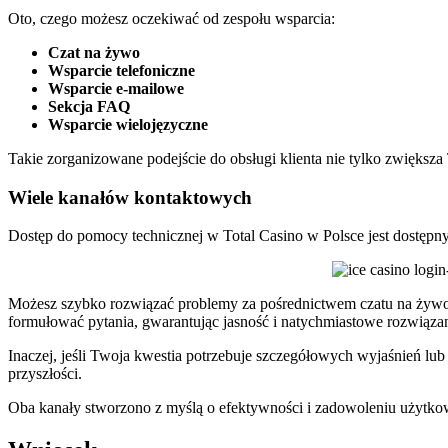
Oto, czego możesz oczekiwać od zespołu wsparcia:
Czat na żywo
Wsparcie telefoniczne
Wsparcie e-mailowe
Sekcja FAQ
Wsparcie wielojęzyczne
Takie zorganizowane podejście do obsługi klienta nie tylko zwiększa T
Wiele kanałów kontaktowych
Dostęp do pomocy technicznej w Total Casino w Polsce jest dostęp
Możesz szybko rozwiązać problemy za pośrednictwem czatu na żywo,
formułować pytania, gwarantując jasność i natychmiastowe rozwiązan
Inaczej, jeśli Twoja kwestia potrzebuje szczegółowych wyjaśnień lu
przyszłości.
Oba kanały stworzono z myślą o efektywności i zadowoleniu użytkow