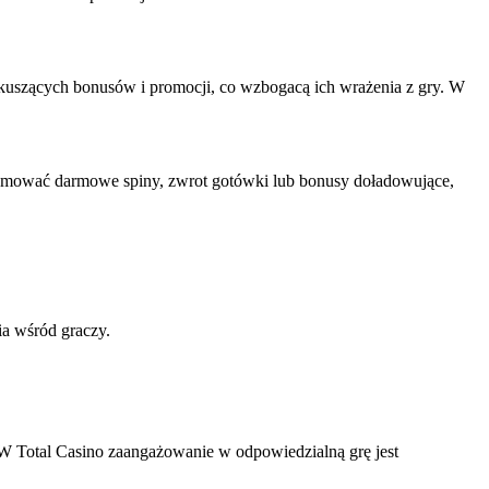
że kuszących bonusów i promocji, co wzbogacą ich wrażenia z gry. W
obejmować darmowe spiny, zwrot gotówki lub bonusy doładowujące,
ia wśród graczy.
W Total Casino zaangażowanie w odpowiedzialną grę jest