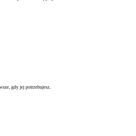
ze, gdy jej potrzebujesz.