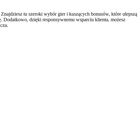
najdziesz tu szeroki wybór gier i kuszących bonusów, które ulepszą
ję. Dodatkowo, dzięki responsywnemu wsparciu klienta, możesz
cza.