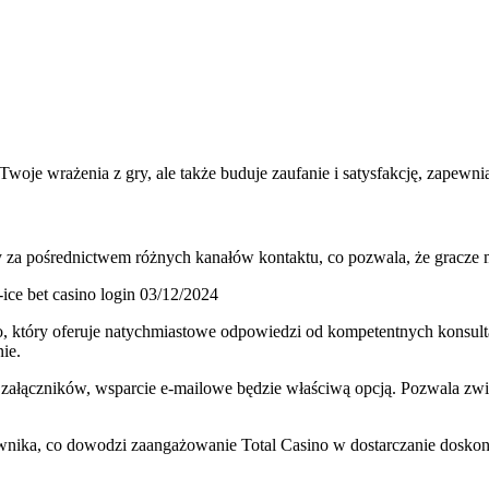
woje wrażenia z gry, ale także buduje zaufanie i satysfakcję, zapewniaj
ny za pośrednictwem różnych kanałów kontaktu, co pozwala, że gracze
 który oferuje natychmiastowe odpowiedzi od kompetentnych konsulta
ie.
b załączników, wsparcie e-mailowe będzie właściwą opcją. Pozwala zwi
nika, co dowodzi zaangażowanie Total Casino w dostarczanie doskonał