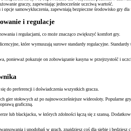
żowanie graczy, zapewniając jednocześnie uczciwą wartość.
 i opcje samowykluczenia, zapewniają bezpieczne środowisko gry dl
wanie i regulacje
jonowania i regulacjami, co może znacząco zwiększyć komfort gry.
cencyjne, które wymuszają surowe standardy regulacyjne. Standardy t
zowa, ponieważ pokazuje on zobowiązanie kasyna w przejrzystość i uc
wnika
ię do preferencji i doświadczenia wszystkich gracza.
h gier stołowych aż po najnowocześniejsze wideosloty. Popularne gry, 
 oprawą graficzną.
okerze lub blackjacku, w których zdolności łączą się z szansą. Dodat
wansowania i upodobań w grach, znajdziesz coś dla siebie i będziesz c