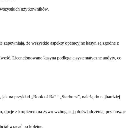
a wszystkich użytkowników.
e zapewniają, że wszystkie aspekty operacyjne kasyn są zgodne z
zciwość. Licencjonowane kasyna podlegają systematyczne audyty, co
jak na przykład „Book of Ra” i „Starburst”, należą do najbardziej
kowo, opcje z krupierem na żywo wzbogacają doświadczenia, przenosząc
hciał wracać po kolejne.