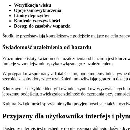
Weryfikacja wieku
Opcje samowykluczenia
Limity depozytów
Kontrole rzeczywistości
Dostęp do zasobów wsparcia
Środki te przedstawiają kompleksowe podejście mające na celu zapew
Świadomość uzależnienia od hazardu
Zrozumienie istoty świadomości uzależnienia od hazardu jest kluczo
funkcję w zmniejszaniu ryzyka związanego z uzależnieniem.
W przypadku współpracy z Total Casino, podejmujemy inicjatywne dz
szerokie zasoby dotyczące uzależnień, umożliwiając graczom dostęp 
Kluczowe jest szybkie identyfikowanie czynników wyzwalających 
lepszemu podejściu, zwiększając zdolność do czerpania przyjemnośc
Kultura świadomości sprzyja nie tylko przyjemności, ale także uczci
Przyjazny dla użytkownika interfejs i pły
Dostępny interfejs jest niezbędny do ulepszenia ogólnego doświadcz