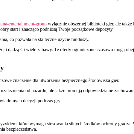
tuna-entertainment-group
wyłącznie obszernej biblioteki gier, ale tak
dobry start i znacząco podniosą Twoje początkowe depozyty.
nia, co pozwala na skuteczne użycie funduszy.
dłużej i dadzą Ci wiele zabawy. Te oferty ograniczone czasowo mogą 
ry
czowe znaczenie dla utworzenia bezpiecznego środowiska gier.
t uzależnienia od hazardu, ale także promują odpowiedzialne zachowan
wiadomych decyzji podczas gry.
 ryzykiem, które wymaga stosowania silnych środków ochrony gracza. 
nia bezpieczeństwa.