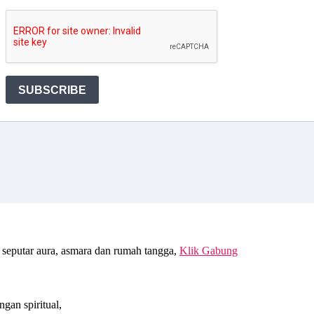
seputar aura, asmara dan rumah tangga,
Klik Gabung
gan spiritual,