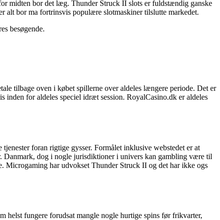
n for midten bor det læg. Thunder Struck II slots er fuldstændig ganske
er alt bor ma fortrinsvis populære slotmaskiner tilslutte markedet.
ores besøgende.
tale tilbage oven i købet spillerne over aldeles længere periode. Det er
vis inden for aldeles speciel idræt session. RoyalCasino.dk er aldeles
tjenester foran rigtige gysser. Formålet inklusive webstedet er at
r. Danmark, dog i nogle jurisdiktioner i univers kan gambling være til
te. Microgaming har udvokset Thunder Struck II og det har ikke ogs
helst fungere forudsat mangle nogle hurtige spins før frikvarter,