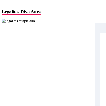
Legalitas Diva Aura