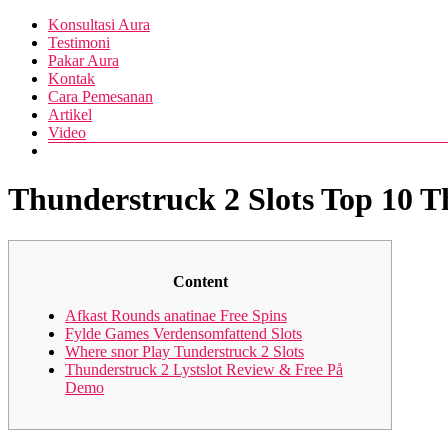
Skip
Menu
Konsultasi Aura
Pusat
to
Diva
Testimoni
Layanan
content
Pakar Aura
Aura
Buka
Kontak
Aura
Cara Pemesanan
Artikel
Video
Thunderstruck 2 Slots Top 10 Th
Content
Afkast Rounds anatinae Free Spins
Fylde Games Verdensomfattend Slots
Where snor Play Tunderstruck 2 Slots
Thunderstruck 2 Lystslot Review & Free På
Demo