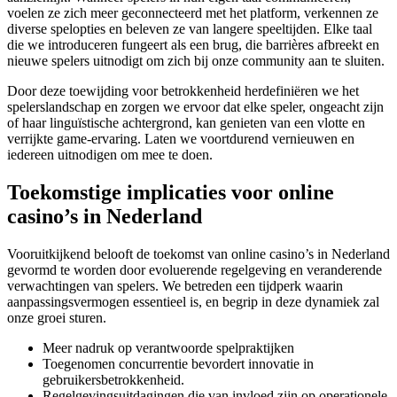
voelen ze zich meer geconnecteerd met het platform, verkennen ze
diverse spelopties en beleven ze van langere speeltijden. Elke taal
die we introduceren fungeert als een brug, die barrières afbreekt en
nieuwe spelers uitnodigt om zich bij onze community aan te sluiten.
Door deze toewijding voor betrokkenheid herdefiniëren we het
spelerslandschap en zorgen we ervoor dat elke speler, ongeacht zijn
of haar linguïstische achtergrond, kan genieten van een vlotte en
verrijkte game-ervaring. Laten we voortdurend vernieuwen en
iedereen uitnodigen om mee te doen.
Toekomstige implicaties voor online
casino’s in Nederland
Vooruitkijkend belooft de toekomst van online casino’s in Nederland
gevormd te worden door evoluerende regelgeving en veranderende
verwachtingen van spelers. We betreden een tijdperk waarin
aanpassingsvermogen essentieel is, en begrip in deze dynamiek zal
onze groei sturen.
Meer nadruk op verantwoorde spelpraktijken
Toegenomen concurrentie bevordert innovatie in
gebruikersbetrokkenheid.
Regelgevingsuitdagingen die van invloed zijn op operationele