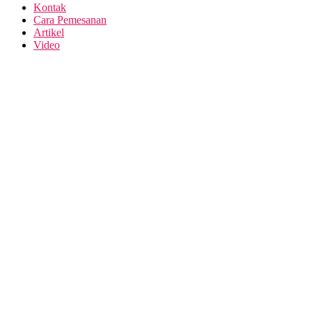
Kontak
Cara Pemesanan
Artikel
Video