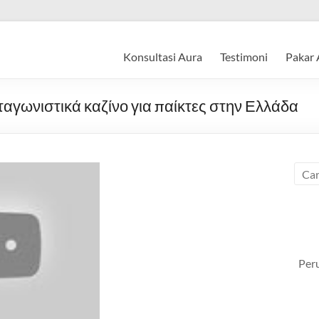
Konsultasi Aura
Testimoni
Pakar 
ταγωνιστικά καζίνο για παίκτες στην Ελλάδα
Per