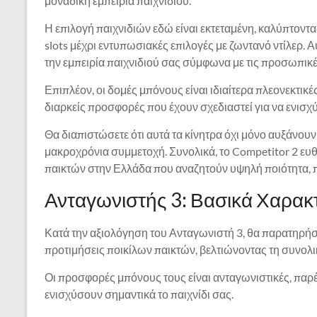
μοναδική εμπειρία παιχνιδιού.
Η επιλογή παιχνιδιών εδώ είναι εκτεταμένη, καλύπτοντ
slots μέχρι εντυπωσιακές επιλογές με ζωντανό ντίλερ. 
την εμπειρία παιχνιδιού σας σύμφωνα με τις προσωπικέ
Επιπλέον, οι δομές μπόνους είναι ιδιαίτερα πλεονεκτι
διαρκείς προσφορές που έχουν σχεδιαστεί για να ενισχ
Θα διαπιστώσετε ότι αυτά τα κίνητρα όχι μόνο αυξάνουν
μακροχρόνια συμμετοχή. Συνολικά, το Competitor 2 ευθ
παικτών στην Ελλάδα που αναζητούν υψηλή ποιότητα, π
Ανταγωνιστής 3: Βασικά Χαρακ
Κατά την αξιολόγηση του Ανταγωνιστή 3, θα παρατηρήσετ
προτιμήσεις ποικίλων παικτών, βελτιώνοντας τη συνολι
Οι προσφορές μπόνους τους είναι ανταγωνιστικές, παρ
ενισχύσουν σημαντικά το παιχνίδι σας.