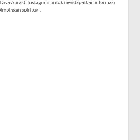
i Diva Aura di Instagram untuk mendapatkan informasi
imbingan spiritual,