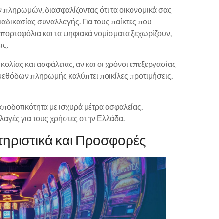
ν πληρωμών, διασφαλίζοντας ότι τα οικονομικά σας
ιαδικασίας συναλλαγής. Για τους παίκτες που
 πορτοφόλια και τα ψηφιακά νομίσματα ξεχωρίζουν,
ις.
κολίας και ασφάλειας, αν και οι χρόνοι επεξεργασίας
α μεθόδων πληρωμής καλύπτει ποικίλες προτιμήσεις,
αποδοτικότητα με ισχυρά μέτρα ασφαλείας,
λαγές για τους χρήστες στην Ελλάδα.
τηριστικά και Προσφορές