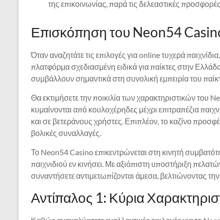
της επικοινωνίας, παρά τις δελεαστικές προσφορ
Επισκόπηση του Neon54 Casin
Όταν αναζητάτε τις επιλογές για online τυχερά παιχνίδι
πλατφόρμα σχεδιασμένη ειδικά για παίκτες στην Ελλάδ
συμβάλλουν σημαντικά στη συνολική εμπειρία του παίκ
Θα εκτιμήσετε την ποικιλία των χαρακτηριστικών του N
κυμαίνονται από κουλοχέρηδες μέχρι επιτραπέζια παιχ
και σε βετεράνους χρήστες. Επιπλέον, το καζίνο προσφ
βολικές συναλλαγές.
Το Neon54 Casino επικεντρώνεται στη κινητή συμβατότη
παιχνιδιού εν κινήσει. Με αξιόπιστη υποστήριξη πελατώ
συναντήσετε αντιμετωπίζονται άμεσα, βελτιώνοντας τη
Αντίπαλος 1: Κύρια Χαρακτηρισ