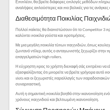
Επιπλέον, θα βρείτε διάφορες επιλογές μεθόδων πληρωμή
αναλήψεις απλούστερες και πιο βολικές για τις ανάγκες 
Διαθεσιμότητα Ποικιλίας Παιχνιδι
Πολλοί παίκτες θα διαπιστώσουν ότι το Competitor 3 π
καλύπτει ποικίλα γούστα και προτιμήσεις.
Με μια μεγάλη ποικιλία τύπων παιχνιδιών, όπως κουλοχέ
ζωντανό ντίλερ, αυτός ο ανταγωνιστής ξεχωρίζει στην
επαγγελματιών high rollers.
Η εύχρηστη προς το χρήστη διεπαφή σάς επιτρέπει να ε
εξασφαλίζοντας ότι μπορείτε να βρείτε γρήγορα αυτό που 
slots και οι ξεχωριστές παραλλαγές των παραδοσιακών 
συναρπαστική.
Αυτή η σημαντική ποικιλία βοηθά στην ικανοποίηση εν
χρόνους παιχνιδιού και βελτιωμένη ικανοποίηση.