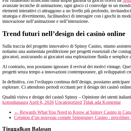
Pur rimanendo affascinati dalla ampia gamma di giochi offerti da
Spin
avanzate tecniche di animazione, ogni gioco ci coinvolge in un mondo 
elementi interattivi ci attraggono a un livello più profondo, invitandoci
strategia e divertimento, facilitandoci di interagire con i giochi in m
innovazione nell’animazione e nell’interazione.
Trend futuri nell’design dei casinò online
Sulla traccia del progetto innovativo di Spinsy Casino, stiamo assis
notiamo una aumentata predilezione per progetti essenziali che coniuga
giocatori, assicurando ai giocatori una esplorazione fluida e semplice a
Al contrario, non possiamo ignorare il revival dei motivi vintage. Ques
progetti senza tempo a innovazioni contemporanee, gli sviluppatori cre
In definitiva, con l’sviluppo continua dell’design, possiamo anticipare
esplorare. Ci attendono periodi eccitanti per il design dei casinò online
Qualità visiva e design del casinò Spinsy – Opinione dei utenti italiani
konsultanaura
April 8, 2026
Uncategorized
Tidak ada Komentar
←
Rewards What You Need to Know at Spinsy Casino in Can
Création d’un nouveau compte Spingranny Casino : procédure d
Tinggalkan Balasan