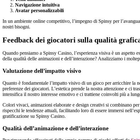
Navigazione intuitiva
Avatar personalizzabili
In un ambiente online competitivo, l’impegno di Spinsy per l’avanguar
nostri bisogni.
Feedback dei giocatori sulla qualità grafic
Quando pensiamo a Spinsy Casino, l’esperienza visiva è un aspetto esse
della qualità delle animazioni e dell’interazione? Analizziamo i molte
Valutazione dell’impatto visivo
Quanto è fondamentale l’impatto visivo di un gioco per arricchire la 
preferenze dei giocatori. L’estetica prende la nostra attenzione e ci t
intensifica il nostro interesse emotivo e ci trattiene coinvolti più a lung
Colori vivaci, animazioni elaborate e design creativi si combinano per
rispecchi le tendenze attuali, facilitando loro di essere immersi nell’e
gratificazione su Spinsy Casino.
Qualità dell’animazione e dell’interazione