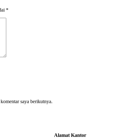
dai
*
 komentar saya berikutnya.
Alamat Kantor