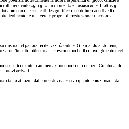
zione potenzia notevolmente la nostra esperienza di gioco. Grazie a
 rulli, rendendo ogni giro un momento entusiasmante. Inoltre, gli
alutiamo come le scelte di design riflesse contribuiscano livelli di
 intrattenimento; è una vera e propria dimostrazione superiore di
e su misura nel panorama dei casinò online. Guardando al domani,
enziano l’impatto ottico, ma accrescono anche il coinvolgimento degli
rando i partecipanti in ambientazioni conosciuti del ieri. Combinando
i nuovi arrivati.
nari tanto attraenti dal punto di vista visivo quanto emozionanti da