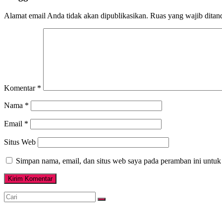
Alamat email Anda tidak akan dipublikasikan.
Ruas yang wajib ditan
Komentar
*
Nama
*
Email
*
Situs Web
Simpan nama, email, dan situs web saya pada peramban ini untuk