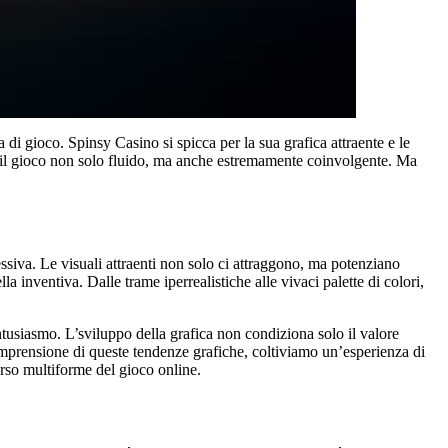
di gioco. Spinsy Casino si spicca per la sua grafica attraente e le
do il gioco non solo fluido, ma anche estremamente coinvolgente. Ma
siva. Le visuali attraenti non solo ci attraggono, ma potenziano
 inventiva. Dalle trame iperrealistiche alle vivaci palette di colori,
ntusiasmo. L’sviluppo della grafica non condiziona solo il valore
prensione di queste tendenze grafiche, coltiviamo un’esperienza di
verso multiforme del gioco online.