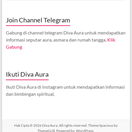
Join Channel Telegram
Gabung di channel telegram Diva Aura untuk mendapatkan
informasi seputar aura, asmara dan rumah tangga,
Klik
Gabung
Ikuti Diva Aura
Ikuti Diva Aura di Instagram untuk mendapatkan informasi
dan bimbingan spiritual,
Hak Cipta © 2026
Diva Aura
. All rights reserved. Theme
Spacious
by
ThemeGrill. Powered by:
WordPress
.