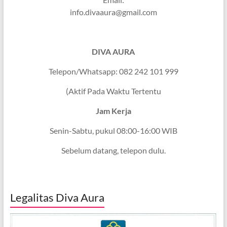
info.divaaura@gmail.com
DIVA AURA
Telepon/Whatsapp: 082 242 101 999
(Aktif Pada Waktu Tertentu
Jam Kerja
Senin-Sabtu, pukul 08:00-16:00 WIB
Sebelum datang, telepon dulu.
Legalitas Diva Aura