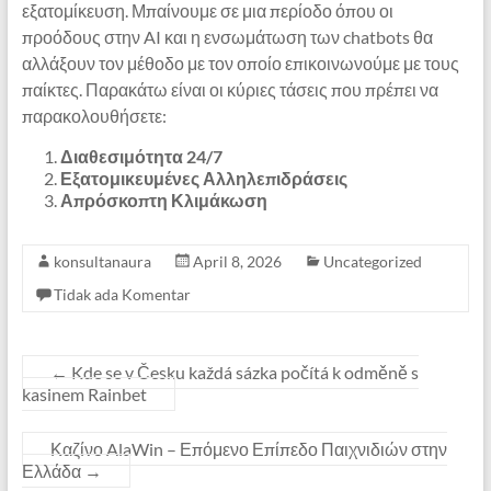
εξατομίκευση. Μπαίνουμε σε μια περίοδο όπου οι
προόδους στην AI και η ενσωμάτωση των chatbots θα
αλλάξουν τον μέθοδο με τον οποίο επικοινωνούμε με τους
παίκτες. Παρακάτω είναι οι κύριες τάσεις που πρέπει να
παρακολουθήσετε:
Διαθεσιμότητα 24/7
Εξατομικευμένες Αλληλεπιδράσεις
Απρόσκοπτη Κλιμάκωση
konsultanaura
April 8, 2026
Uncategorized
Tidak ada Komentar
←
Kde se v Česku každá sázka počítá k odměně s
kasinem Rainbet
Καζίνο AlaWin – Επόμενο Επίπεδο Παιχνιδιών στην
Ελλάδα
→