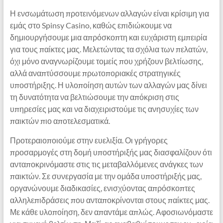
Η ενσωμάτωση προτεινόμενων αλλαγών είναι κρίσιμη για
εμάς στο Spinsy Casino, καθώς επιδιώκουμε να
δημιουργήσουμε μια απρόσκοπτη και ευχάριστη εμπειρία
για τους παίκτες μας. Μελετώντας τα σχόλια των πελατών,
όχι μόνο αναγνωρίζουμε τομείς που χρήζουν βελτίωσης,
αλλά αναπτύσσουμε πρωτοποριακές στρατηγικές
υποστήριξης. Η υλοποίηση αυτών των αλλαγών μας δίνει
τη δυνατότητα να βελτιώσουμε την απόκριση στις
υπηρεσίες μας και να διαχειριστούμε τις ανησυχίες των
παικτών πιο αποτελεσματικά.
Προτεραιοποιούμε στην ευελιξία. Οι γρήγορες
προσαρμογές στη δομή υποστήριξής μας διασφαλίζουν ότι
ανταποκρινόμαστε στις τις μεταβαλλόμενες ανάγκες των
παικτών. Σε συνεργασία με την ομάδα υποστήριξής μας,
οργανώνουμε διαδικασίες, ενισχύοντας απρόσκοπτες
αλληλεπιδράσεις που ανταποκρίνονται στους παίκτες μας.
Με κάθε υλοποίηση, δεν απαντάμε απλώς. Αφοσιωνόμαστε