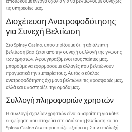
επιδιώκουμε ενεργά σχόλια για να βελτιώνουμε συνεχώς
τις υπηρεσίες μας.
Διοχέτευση Ανατροφοδότησης
για Συνεχή Βελτίωση
Στο Spinsy Casino, υποστηρίζουμε ότι η αδιάλειπτη
βελτίωση βασίζεται από την συνεχή συλλογή της γνώσης
των χρηστών. Αφουγκραζόμενοι τους παίκτες μας,
μπορούμε να εφαρμόσουμε αλλαγές που βελτιώνουν
πραγματικά την εμπειρία τους. Αυτός ο κύκλος
ανατροφοδότησης όχι μόνο βελτιώνει τις προσφορές μας,
αλλά και υποστηρίζει την ομάδα μας.
Συλλογή πληροφοριών χρηστών
Η συλλογή σχολίων χρηστών είναι απαραίτητη για κάθε
επιχείρηση που στοχεύει στη αδιάκοπη βελτίωση και το
Spinsy Casino δεν παρουσιάζει εξαίρεση. Στην επιδίωξή