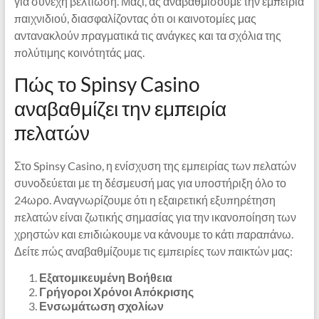
για συνεχή βελτίωση. Μαζί, ας αναβαθμίσουμε την εμπειρία
παιχνιδιού, διασφαλίζοντας ότι οι καινοτομίες μας
αντανακλούν πραγματικά τις ανάγκες και τα σχόλια της
πολύτιμης κοινότητάς μας.
Πώς το Spinsy Casino
αναβαθμίζει την εμπειρία
πελατών
Στο Spinsy Casino, η ενίσχυση της εμπειρίας των πελατών
συνοδεύεται με τη δέσμευσή μας για υποστήριξη όλο το
24ωρο. Αναγνωρίζουμε ότι η εξαιρετική εξυπηρέτηση
πελατών είναι ζωτικής σημασίας για την ικανοποίηση των
χρηστών και επιδιώκουμε να κάνουμε το κάτι παραπάνω.
Δείτε πώς αναβαθμίζουμε τις εμπειρίες των παικτών μας:
Εξατομικευμένη Βοήθεια
Γρήγοροι Χρόνοι Απόκρισης
Ενσωμάτωση σχολίων