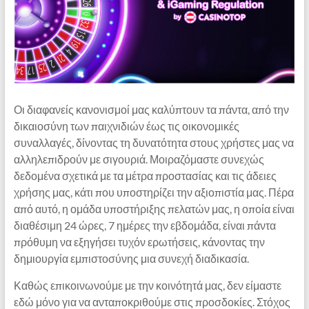
Οι διαφανείς κανονισμοί μας καλύπτουν τα πάντα, από την
δικαιοσύνη των παιχνιδιών έως τις οικονομικές
συναλλαγές, δίνοντας τη δυνατότητα στους χρήστες μας να
αλληλεπιδρούν με σιγουριά. Μοιραζόμαστε συνεχώς
δεδομένα σχετικά με τα μέτρα προστασίας και τις άδειες
χρήσης μας, κάτι που υποστηρίζει την αξιοπιστία μας. Πέρα
από αυτό, η ομάδα υποστήριξης πελατών μας, η οποία είναι
διαθέσιμη 24 ώρες, 7 ημέρες την εβδομάδα, είναι πάντα
πρόθυμη να εξηγήσει τυχόν ερωτήσεις, κάνοντας την
δημιουργία εμπιστοσύνης μια συνεχή διαδικασία.
Καθώς επικοινωνούμε με την κοινότητά μας, δεν είμαστε
εδώ μόνο για να ανταποκριθούμε στις προσδοκίες. Στόχος