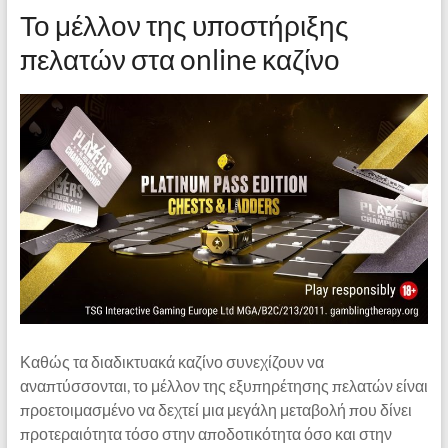
Το μέλλον της υποστήριξης
πελατών στα online καζίνο
Καθώς τα διαδικτυακά καζίνο συνεχίζουν να
αναπτύσσονται, το μέλλον της εξυπηρέτησης πελατών είναι
προετοιμασμένο να δεχτεί μια μεγάλη μεταβολή που δίνει
προτεραιότητα τόσο στην αποδοτικότητα όσο και στην