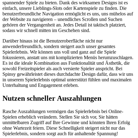
spannender Spiele zu bieten. Dank des wirksamen Designs ist es
einfach, unsere Lieblings-Slots oder Kartenspiele zu finden. Die
benutzerfreundliche Navigation ermöglicht es uns, uns mühelos auf
der Website zu navigieren – unendliches Scrollen und Suchen
gehören der Vergangenheit an. Jedes Detail ist taktisch platziert,
sodass wir schnell mitten im Geschehen sind.
Darüber hinaus ist die Benutzeroberfläche nicht nur
anwenderfreundlich, sondern steigert auch unser gesamtes
Spielerlebnis. Wir können uns voll und ganz auf die Spiele
fokussieren, anstatt uns mit komplizierten Menüs herumzuschlagen.
Es ist die ideale Kombination aus Funktionalität und Ästhetik, die
sowohl Freizeitspieler als auch versierte Spieler anspricht. Bei
Spinsy gewährleistet dieses durchdachte Design dafür, dass wir uns
in unserem Spielerlebnis optimal unterstützt fühlen und maximalen
Unterhaltung und Engagement erleben.
Nutzen schneller Auszahlungen
Rasche Auszahlungen vermögen das Spielerlebnis bei Online-
Spielen erheblich verändern. Stellen Sie sich vor, Sie hätten
unmittelbaren Zugriff auf Ihre Gewinne und könnten Ihren Erfolg
ohne Wartezeit feiern. Diese Schnelligkeit steigert nicht nur das
Spielerlebnis, sondern sorgt auch für anhaltende Spannung!