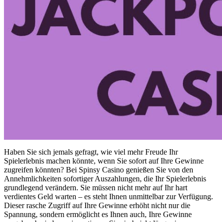
Haben Sie sich jemals gefragt, wie viel mehr Freude Ihr
Spielerlebnis machen könnte, wenn Sie sofort auf Ihre Gewinne
zugreifen könnten? Bei Spinsy Casino genießen Sie von den
Annehmlichkeiten sofortiger Auszahlungen, die Ihr Spielerlebnis
grundlegend verändern. Sie müssen nicht mehr auf Ihr hart
verdientes Geld warten – es steht Ihnen unmittelbar zur Verfügung.
Dieser rasche Zugriff auf Ihre Gewinne erhöht nicht nur die
Spannung, sondern ermöglicht es Ihnen auch, Ihre Gewinne