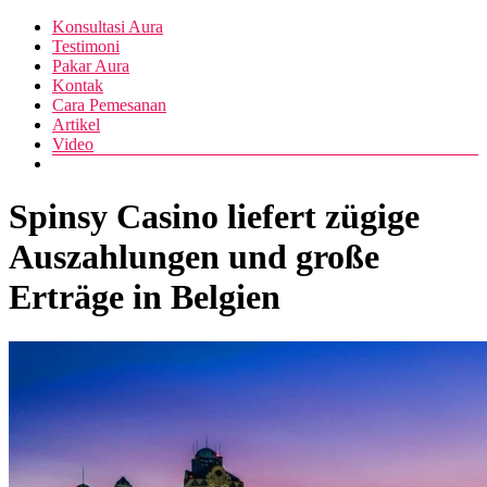
Skip
Menu
Konsultasi Aura
Pusat
to
Diva
Testimoni
Layanan
content
Pakar Aura
Aura
Buka
Kontak
Aura
Cara Pemesanan
Artikel
Video
Spinsy Casino liefert zügige
Auszahlungen und große
Erträge in Belgien