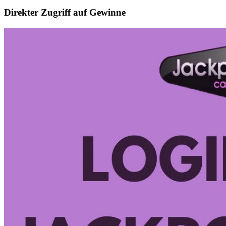
Direkter Zugriff auf Gewinne