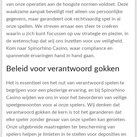
van onze operaties aan de hoogste normen voldoet. Deze
waakzame aanpak beveiligt niet alleen uw persoonlijke
gegevens, maar garandeert ook rechtvaardig spel in al
onze spellen. We streven ernaar een sfeer te creëren
waarin u zich kunt focussen op uw strategie en plezier, in
de wetenschap dat wij ons inzetten voor uw veiligheid.
Kom naar Spinorhino Casino, waar compliance en
spannende ervaringen hand in hand gaan.
Beleid voor verantwoord gokken
Het is essentieel om het nut van verantwoord spelen te
begrijpen voor een plezierige ervaring, en bij Spinorhino
Casino wijden we ons in voor het bevorderen van veilige
speelgewoonten voor al onze spelers. Wij denken dat
verantwoord gokken de kern is tot het garanderen dat
elke speler zonder gevaar van onze spellen kan genieten.
Onze uitgebreide maatregelen ter bescherming van
spelers helpen je limieten in te stellen voor deposities en