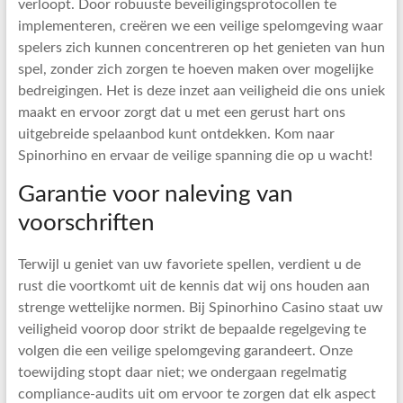
verloopt. Door robuuste beveiligingsprotocollen te
implementeren, creëren we een veilige spelomgeving waar
spelers zich kunnen concentreren op het genieten van hun
spel, zonder zich zorgen te hoeven maken over mogelijke
bedreigingen. Het is deze inzet aan veiligheid die ons uniek
maakt en ervoor zorgt dat u met een gerust hart ons
uitgebreide spelaanbod kunt ontdekken. Kom naar
Spinorhino en ervaar de veilige spanning die op u wacht!
Garantie voor naleving van
voorschriften
Terwijl u geniet van uw favoriete spellen, verdient u de
rust die voortkomt uit de kennis dat wij ons houden aan
strenge wettelijke normen. Bij Spinorhino Casino staat uw
veiligheid voorop door strikt de bepaalde regelgeving te
volgen die een veilige spelomgeving garandeert. Onze
toewijding stopt daar niet; we ondergaan regelmatig
compliance-audits uit om ervoor te zorgen dat elk aspect