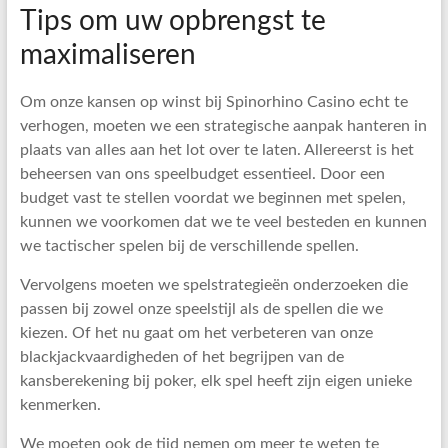
Tips om uw opbrengst te
maximaliseren
Om onze kansen op winst bij Spinorhino Casino echt te
verhogen, moeten we een strategische aanpak hanteren in
plaats van alles aan het lot over te laten. Allereerst is het
beheersen van ons speelbudget essentieel. Door een
budget vast te stellen voordat we beginnen met spelen,
kunnen we voorkomen dat we te veel besteden en kunnen
we tactischer spelen bij de verschillende spellen.
Vervolgens moeten we spelstrategieën onderzoeken die
passen bij zowel onze speelstijl als de spellen die we
kiezen. Of het nu gaat om het verbeteren van onze
blackjackvaardigheden of het begrijpen van de
kansberekening bij poker, elk spel heeft zijn eigen unieke
kenmerken.
We moeten ook de tijd nemen om meer te weten te