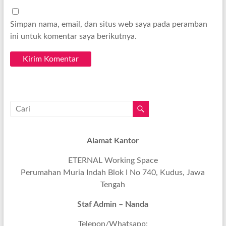
Simpan nama, email, dan situs web saya pada peramban
ini untuk komentar saya berikutnya.
Alamat Kantor
ETERNAL Working Space
Perumahan Muria Indah Blok I No 740, Kudus, Jawa
Tengah
Staf Admin – Nanda
Telepon/Whatsapp: