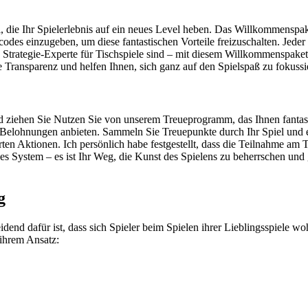
e Ihr Spielerlebnis auf ein neues Level heben. Das Willkommenspaket b
codes einzugeben, um diese fantastischen Vorteile freizuschalten. Jede
n Strategie-Experte für Tischspiele sind – mit diesem Willkommenspaket
 Transparenz und helfen Ihnen, sich ganz auf den Spielspaß zu fokuss
 ziehen Sie Nutzen Sie von unserem Treueprogramm, das Ihnen fantastis
e Belohnungen anbieten. Sammeln Sie Treuepunkte durch Ihr Spiel und e
ten Aktionen. Ich persönlich habe festgestellt, dass die Teilnahme 
es System – es ist Ihr Weg, die Kunst des Spielens zu beherrschen un
g
nd dafür ist, dass sich Spieler beim Spielen ihrer Lieblingsspiele wohl
 ihrem Ansatz: