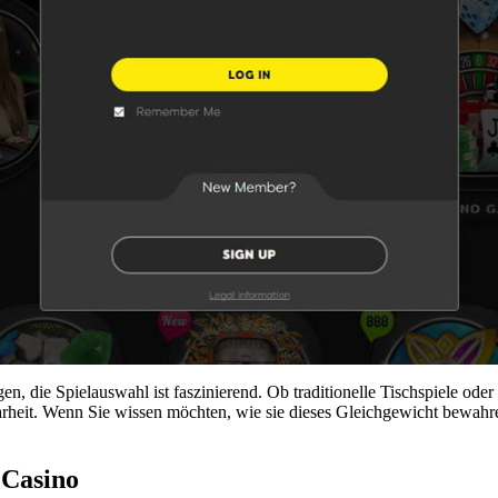
n, die Spielauswahl ist faszinierend. Ob traditionelle Tischspiele oder
eit. Wenn Sie wissen möchten, wie sie dieses Gleichgewicht bewahren u
 Casino