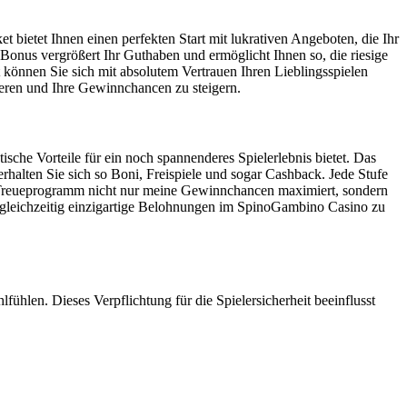
ietet Ihnen einen perfekten Start mit lukrativen Angeboten, die Ihr
r Bonus vergrößert Ihr Guthaben und ermöglicht Ihnen so, die riesige
 können Sie sich mit absolutem Vertrauen Ihren Lieblingsspielen
ieren und Ihre Gewinnchancen zu steigern.
che Vorteile für ein noch spannenderes Spielerlebnis bietet. Das
rhalten Sie sich so Boni, Freispiele und sogar Cashback. Jede Stufe
am Treueprogramm nicht nur meine Gewinnchancen maximiert, sondern
d gleichzeitig einzigartige Belohnungen im SpinoGambino Casino zu
fühlen. Dieses Verpflichtung für die Spielersicherheit beeinflusst