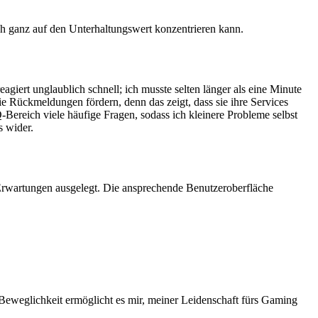
ch ganz auf den Unterhaltungswert konzentrieren kann.
iert unglaublich schnell; ich musste selten länger als eine Minute
sie Rückmeldungen fördern, denn das zeigt, dass sie ihre Services
-Bereich viele häufige Fragen, sodass ich kleinere Probleme selbst
s wider.
 Erwartungen ausgelegt. Die ansprechende Benutzeroberfläche
e Beweglichkeit ermöglicht es mir, meiner Leidenschaft fürs Gaming