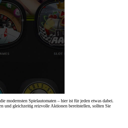
 die modernsten Spielautomaten – hier ist für jeden etwas dabei.
nd gleichzeitig reizvolle Aktionen bereitstellen, sollten Sie