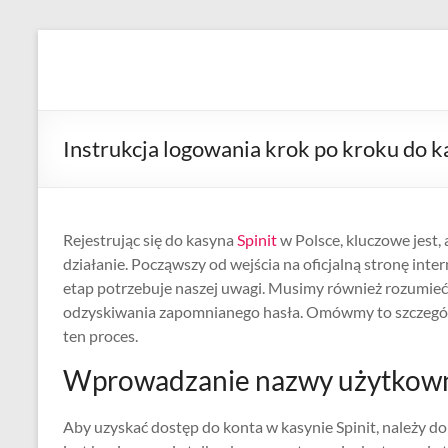
Skip
to
Diva
Pusat
content
Layanan
Aura
Buka
Aura
Instrukcja logowania krok po kroku do k
Rejestrując się do kasyna
Spinit
w Polsce, kluczowe jest,
działanie. Począwszy od wejścia na oficjalną stronę inte
etap potrzebuje naszej uwagi. Musimy również rozumieć 
odzyskiwania zapomnianego hasła. Omówmy to szczegó
ten proces.
Wprowadzanie nazwy użytkowni
Aby uzyskać dostęp do konta w kasynie Spinit, należy do