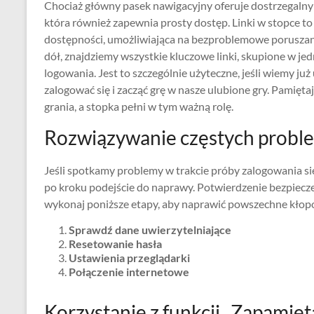
Chociaż główny pasek nawigacyjny oferuje dostrzegalny 
która również zapewnia prosty dostęp. Linki w stopce to
dostępności, umożliwiająca na bezproblemowe poruszanie 
dół, znajdziemy wszystkie kluczowe linki, skupione w je
logowania. Jest to szczególnie użyteczne, jeśli wiemy ju
zalogować się i zacząć grę w nasze ulubione gry. Pamię
grania, a stopka pełni w tym ważną rolę.
Rozwiązywanie częstych probl
Jeśli spotkamy problemy w trakcie próby zalogowania się 
po kroku podejście do naprawy. Potwierdzenie bezpiecze
wykonaj poniższe etapy, aby naprawić powszechne kłop
Sprawdź dane uwierzytelniające
Resetowanie hasła
Ustawienia przeglądarki
Połączenie internetowe
Korzystanie z funkcji „Zapamięt