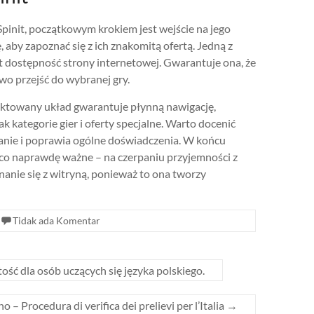
Spinit, początkowym krokiem jest wejście na jego
aby zapoznać się z ich znakomitą ofertą. Jedną z
st dostępność strony internetowej. Gwarantuje ona, że
two przejść do wybranej gry.
jektowany układ gwarantuje płynną nawigację,
k kategorie gier i oferty specjalne. Warto docenić
zanie i poprawia ogólne doświadczenia. W końcu
co naprawdę ważne – na czerpaniu przyjemności z
nanie się z witryną, ponieważ to ona tworzy
Tidak ada Komentar
ć dla osób uczących się języka polskiego.
o – Procedura di verifica dei prelievi per l’Italia
→