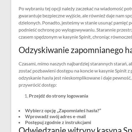
Po wybraniu tej opcji należy zaczekać na wiadomość po
gwarantuje bezpieczne wyjście, ale również daje nam spok
dzielonych. Ponadto, jesteśmy w stanie usunąć pamięć po
podnieść ochronę po wylogowywaniu. Starannie przest
czasem spędzonym w kasynie Spinit, chroniąc równocze
Odzyskiwanie zapomnianego ha
Czasami, mimo naszych najbardziej starannych starań,
zostać pozbawieni dostępu na koncie w kasynie Spinit z
odzyskanie hasła jest nieskomplikowane i daje pewność,
przywrócić dostęp:
Przejdź do strony logowania
Wybierz opcję „Zapomniałeś hasła?”
Wprowadź swój adres e-mail
Postępuj zgodnie z instrukcjami
Odwiedzanie witryny kasyna Sp