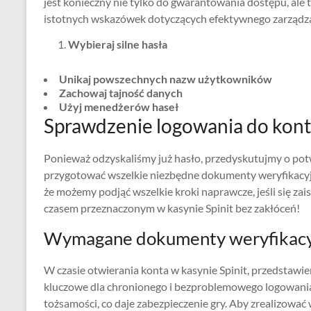
jest konieczny nie tylko do gwarantowania dostępu, ale
istotnych wskazówek dotyczących efektywnego zarządza
Wybieraj silne hasła
Unikaj powszechnych nazw użytkowników
Zachowaj tajność danych
Użyj menedżerów haseł
Sprawdzenie logowania do kon
Ponieważ odzyskaliśmy już hasło, przedyskutujmy o pot
przygotować wszelkie niezbędne dokumenty weryfikacyj
że możemy podjąć wszelkie kroki naprawcze, jeśli się zai
czasem przeznaczonym w kasynie Spinit bez zakłóceń!
Wymagane dokumenty weryfikac
W czasie otwierania konta w kasynie Spinit, przedstaw
kluczowe dla chronionego i bezproblemowego logowania.
tożsamości, co daje zabezpieczenie gry. Aby zrealizow