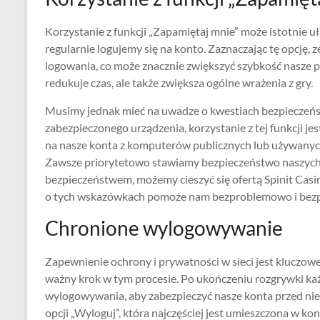
Korzystanie z funkcji „Zapamiętaj mnie” może istotnie uł
regularnie logujemy się na konto. Zaznaczając tę opcję,
logowania, co może znacznie zwiększyć szybkość nasze p
redukuje czas, ale także zwiększa ogólne wrażenia z gry.
Musimy jednak mieć na uwadze o kwestiach bezpieczeńst
zabezpieczonego urządzenia, korzystanie z tej funkcji je
na nasze konta z komputerów publicznych lub używanych 
Zawsze priorytetowo stawiamy bezpieczeństwo naszych 
bezpieczeństwem, możemy cieszyć się ofertą Spinit Casi
o tych wskazówkach pomoże nam bezproblemowo i bezp
Chronione wylogowywanie
Zapewnienie ochrony i prywatności w sieci jest kluczowe
ważny krok w tym procesie. Po ukończeniu rozgrywki k
wylogowywania, aby zabezpieczyć nasze konta przed n
opcji „Wyloguj”, która najczęściej jest umieszczona w kon