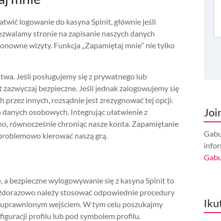
atwić logowanie do kasyna Spinit, głównie jeśli
 zezwalamy stronie na zapisanie naszych danych
onowne wizyty. Funkcja „Zapamiętaj mnie” nie tylko
wa. Jeśli posługujemy się z prywatnego lub
st zazwyczaj bezpieczne. Jeśli jednak zalogowujemy się
przez innych, rozsądnie jest zrezygnować tej opcji.
Joi
danych osobowych. Integrując ułatwienie z
no, równocześnie chroniąc nasze konta. Zapamiętanie
Gabu
roblemowo kierować naszą grą.
info
Gab
, a bezpieczne wylogowywanie się z kasyna Spinit to
ażdorazowo należy stosować odpowiednie procedury
Iku
ieuprawnionym wejściem. W tym celu poszukajmy
figuracji profilu lub pod symbolem profilu.