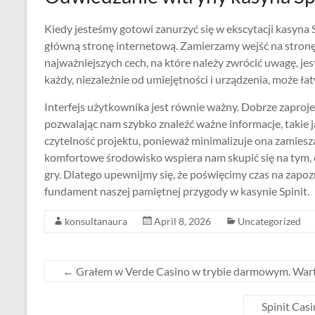
Kiedy jesteśmy gotowi zanurzyć się w ekscytacji kasyna 
główną stronę internetową. Zamierzamy wejść na stronę, 
najważniejszych cech, na które należy zwrócić uwagę, je
każdy, niezależnie od umiejętności i urządzenia, może ła
Interfejs użytkownika jest równie ważny. Dobrze zapro
pozwalając nam szybko znaleźć ważne informacje, takie ja
czytelność projektu, ponieważ minimalizuje ona zamies
komfortowe środowisko wspiera nam skupić się na tym, 
gry. Dlatego upewnijmy się, że poświęcimy czas na zapoz
fundament naszej pamiętnej przygody w kasynie Spinit.
konsultanaura
April 8, 2026
Uncategorized
←
Grałem w Verde Casino w trybie darmowym. Wartoś
Spinit Casin