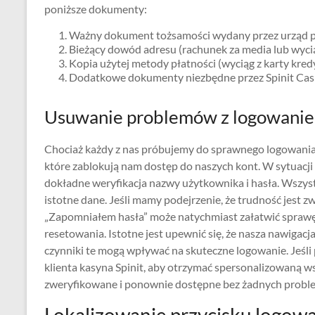
poniższe dokumenty:
Ważny dokument tożsamości wydany przez urząd p
Bieżący dowód adresu (rachunek za media lub wycią
Kopia użytej metody płatności (wyciąg z karty kred
Dodatkowe dokumenty niezbędne przez Spinit Casi
Usuwanie problemów z logowani
Chociaż każdy z nas próbujemy do sprawnego logowania w
które zablokują nam dostęp do naszych kont. W sytuacji
dokładne weryfikacja nazwy użytkownika i hasła. Wszystk
istotne dane. Jeśli mamy podejrzenie, że trudność jest zw
„Zapomniałem hasła” może natychmiast załatwić sprawę,
resetowania. Istotne jest upewnić się, że nasza nawigacja
czynniki te mogą wpływać na skuteczne logowanie. Jeśli
klienta kasyna Spinit, aby otrzymać spersonalizowaną wsp
zweryfikowane i ponownie dostępne bez żadnych prob