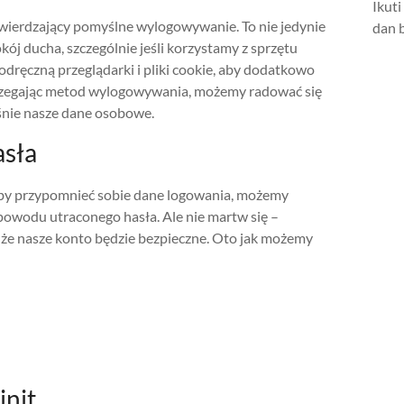
Ikut
twierdzający pomyślne wylogowywanie. To nie jedynie
dan b
ój ducha, szczególnie jeśli korzystamy z sprzętu
dręczną przeglądarki i pliki cookie, aby dodatkowo
rzegając metod wylogowywania, możemy radować się
śnie nasze dane osobowe.
sła
 aby przypomnieć sobie dane logowania, możemy
 powodu utraconego hasła. Ale nie martw się –
 że nasze konto będzie bezpieczne. Oto jak możemy
init