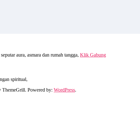
seputar aura, asmara dan rumah tangga,
Klik Gabung
gan spiritual,
 ThemeGrill. Powered by:
WordPress
.