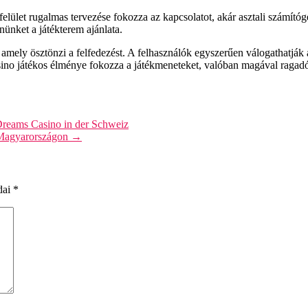
 A felület rugalmas tervezése fokozza az kapcsolatot, akár asztali szám
nünket a játékterem ajánlata.
mely ösztönzi a felfedezést. A felhasználók egyszerűen válogathatják a 
ino játékos élménye fokozza a játékmeneteket, valóban magával ragadó 
reams Casino in der Schweiz
 Magyarországon
→
dai
*