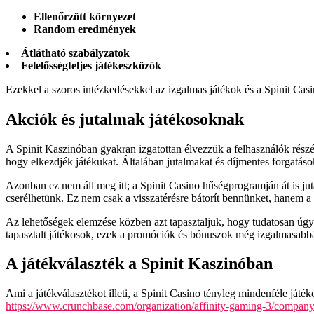
Ellenőrzött környezet
Random eredmények
Átlátható szabályzatok
Felelősségteljes játékeszközök
Ezekkel a szoros intézkedésekkel az izgalmas játékok és a Spinit Casin
Akciók és jutalmak játékosoknak
A Spinit Kaszinóban gyakran izgatottan élvezzük a felhasználók részé
hogy elkezdjék játékukat. Általában jutalmakat és díjmentes forgatáso
Azonban ez nem áll meg itt; a Spinit Casino hűségprogramján át is ju
cserélhetünk. Ez nem csak a visszatérésre bátorít bennünket, hanem a kö
Az lehetőségek elemzése közben azt tapasztaljuk, hogy tudatosan úgy 
tapasztalt játékosok, ezek a promóciók és bónuszok még izgalmasabbá te
A játékválaszték a Spinit Kaszinóban
Ami a játékválasztékot illeti, a Spinit Casino tényleg mindenféle játé
https://www.crunchbase.com/organization/affinity-gaming-3/compan