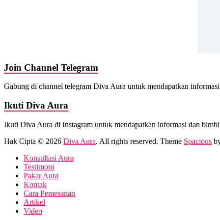
Join Channel Telegram
Gabung di channel telegram Diva Aura untuk mendapatkan informasi 
Ikuti Diva Aura
Ikuti Diva Aura di Instagram untuk mendapatkan informasi dan bimbin
Hak Cipta © 2026
Diva Aura
. All rights reserved. Theme
Spacious
by
Konsultasi Aura
Testimoni
Pakar Aura
Kontak
Cara Pemesanan
Artikel
Video