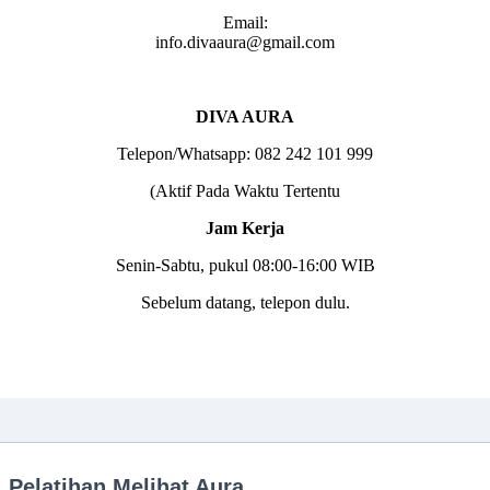
Email:
info.divaaura@gmail.com
DIVA AURA
Telepon/Whatsapp: 082 242 101 999
(Aktif Pada Waktu Tertentu
Jam Kerja
Senin-Sabtu, pukul 08:00-16:00 WIB
Sebelum datang, telepon dulu.