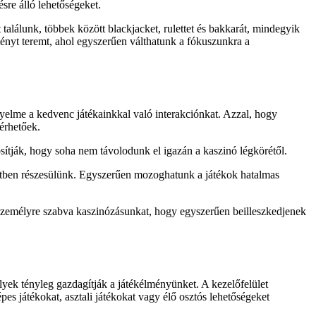
sre álló lehetőségeket.
találunk, többek között blackjacket, rulettet és bakkarát, mindegyik
ényt teremt, ahol egyszerűen válthatunk a fókuszunkra a
elme a kedvenc játékainkkal való interakciónkat. Azzal, hogy
lérhetőek.
osítják, hogy soha nem távolodunk el igazán a kaszinó légkörétől.
netben részesülünk. Egyszerűen mozoghatunk a játékok hatalmas
 személyre szabva kaszinózásunkat, hogy egyszerűen beilleszkedjenek
lyek tényleg gazdagítják a játékélményünket. A kezelőfelület
es játékokat, asztali játékokat vagy élő osztós lehetőségeket