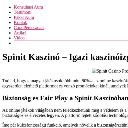
Skip
Menu
Konsultasi Aura
Pusat
to
Diva
Testimoni
Layanan
content
Pakar Aura
Aura
Buka
Kontak
Aura
Cara Pemesanan
Artikel
Video
Spinit Kaszinó – Igazi kaszinó
Tudtad, hogy a magyar játékosok több mint 80%-a az online kaszinóka
egyszerűen elérhető platformot és vonzó promóciókat kínál, amelyek 
Biztonság és Fair Play a Spinit Kaszinóba
Az online játékok világában nem feledkezhetünk meg a védelem és a ti
biztonságos és élvezetes legyen. A platform fejlett kódolási technol
Íme pár kulcsfontosságú funkció, amelyek növelik a biztonságérzetünk