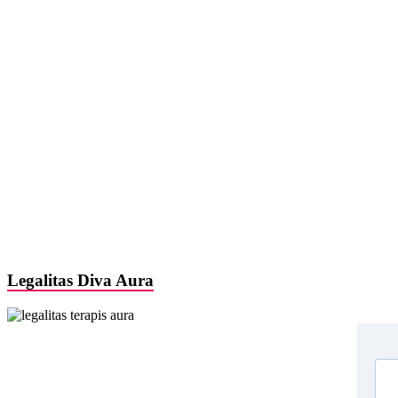
Legalitas Diva Aura