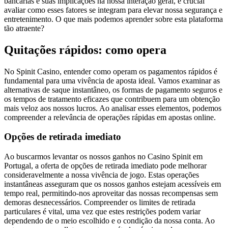
bancárias e suas implicações na nossa interação geral, é crucial
avaliar como esses fatores se integram para elevar nossa segurança e
entretenimento. O que mais podemos aprender sobre esta plataforma
tão atraente?
Quitações rápidos: como opera
No Spinit Casino, entender como operam os pagamentos rápidos é
fundamental para uma vivência de aposta ideal. Vamos examinar as
alternativas de saque instantâneo, os formas de pagamento seguros e
os tempos de tratamento eficazes que contribuem para um obtenção
mais veloz aos nossos lucros. Ao analisar esses elementos, podemos
compreender a relevância de operações rápidas em apostas online.
Opções de retirada imediato
Ao buscarmos levantar os nossos ganhos no Casino Spinit em
Portugal, a oferta de opções de retirada imediato pode melhorar
consideravelmente a nossa vivência de jogo. Estas operações
instantâneas asseguram que os nossos ganhos estejam acessíveis em
tempo real, permitindo-nos aproveitar das nossas recompensas sem
demoras desnecessários. Compreender os limites de retirada
particulares é vital, uma vez que estes restrições podem variar
dependendo de o meio escolhido e o condição da nossa conta. Ao