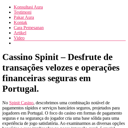
Skip
Menu
Konsultasi Aura
Pusat
to
Diva
Testimoni
Layanan
content
Pakar Aura
Aura
Buka
Kontak
Aura
Cara Pemesanan
Artikel
Video
Cassino Spinit – Desfrute de
transações velozes e operações
financeiras seguras em
Portugal.
No
Spinit Casino
, descobrimos uma combinação notável de
pagamentos rápidos e serviços bancários seguros, projetados para
jogadores em Portugal. O foco do casino em formas de pagamento
seguras e na segurança do jogador cria uma base sólida para uma
experiência de jogo satisfatória. Ao examinarmos as diversas opções