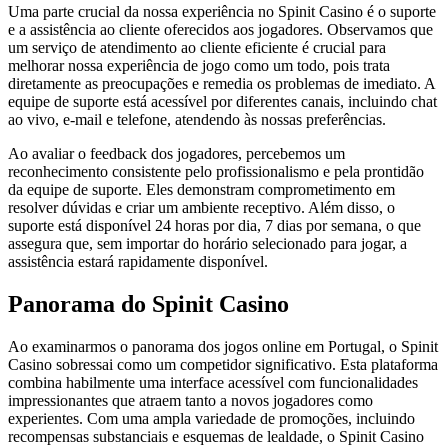
Uma parte crucial da nossa experiência no Spinit Casino é o suporte
e a assistência ao cliente oferecidos aos jogadores. Observamos que
um serviço de atendimento ao cliente eficiente é crucial para
melhorar nossa experiência de jogo como um todo, pois trata
diretamente as preocupações e remedia os problemas de imediato. A
equipe de suporte está acessível por diferentes canais, incluindo chat
ao vivo, e-mail e telefone, atendendo às nossas preferências.
Ao avaliar o feedback dos jogadores, percebemos um
reconhecimento consistente pelo profissionalismo e pela prontidão
da equipe de suporte. Eles demonstram comprometimento em
resolver dúvidas e criar um ambiente receptivo. Além disso, o
suporte está disponível 24 horas por dia, 7 dias por semana, o que
assegura que, sem importar do horário selecionado para jogar, a
assistência estará rapidamente disponível.
Panorama do Spinit Casino
Ao examinarmos o panorama dos jogos online em Portugal, o Spinit
Casino sobressai como um competidor significativo. Esta plataforma
combina habilmente uma interface acessível com funcionalidades
impressionantes que atraem tanto a novos jogadores como
experientes. Com uma ampla variedade de promoções, incluindo
recompensas substanciais e esquemas de lealdade, o Spinit Casino