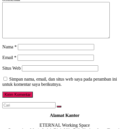
Nama
*
Email
*
Situs Web
Simpan nama, email, dan situs web saya pada peramban ini
untuk komentar saya berikutnya.
Alamat Kantor
ETERNAL Working Space