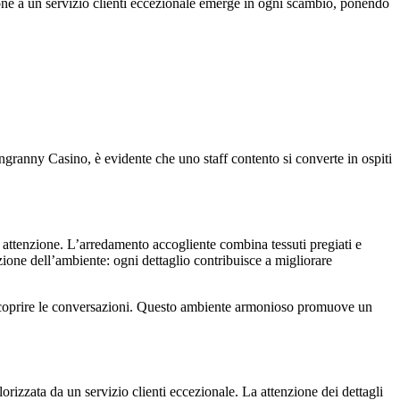
ione a un servizio clienti eccezionale emerge in ogni scambio, ponendo
ngranny Casino, è evidente che uno staff contento si converte in ospiti
attenzione. L’arredamento accogliente combina tessuti pregiati e
zione dell’ambiente: ogni dettaglio contribuisce a migliorare
a coprire le conversazioni. Questo ambiente armonioso promuove un
izzata da un servizio clienti eccezionale. La attenzione dei dettagli