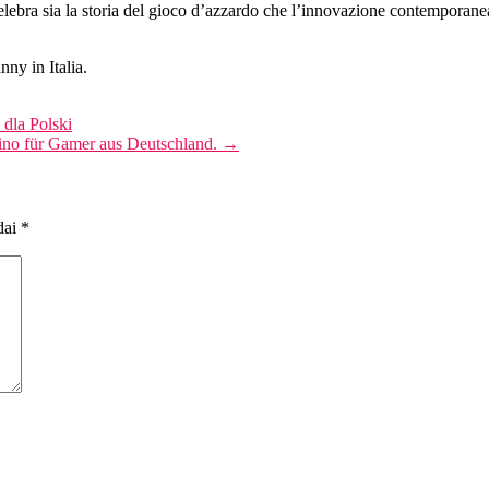
ebra sia la storia del gioco d’azzardo che l’innovazione contemporanea
nny in Italia.
dla Polski
sino für Gamer aus Deutschland.
→
dai
*