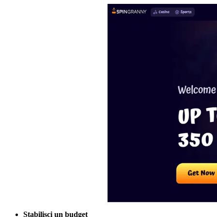
Stabilisci un budget