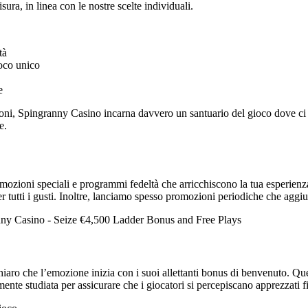
sura, in linea con le nostre scelte individuali.
tà
ioco unico
e
sioni, Spingranny Casino incarna davvero un santuario del gioco dove ci
e.
zioni speciali e programmi fedeltà che arricchiscono la tua esperienza 
n’è per tutti i gusti. Inoltre, lanciamo spesso promozioni periodiche che agg
iaro che l’emozione inizia con i suoi allettanti bonus di benvenuto. Que
ente studiata per assicurare che i giocatori si percepiscano apprezzati 