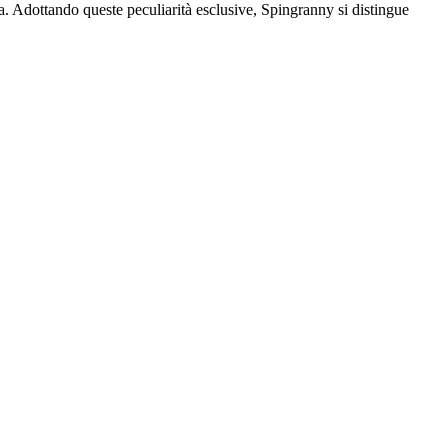
. Adottando queste peculiarità esclusive, Spingranny si distingue