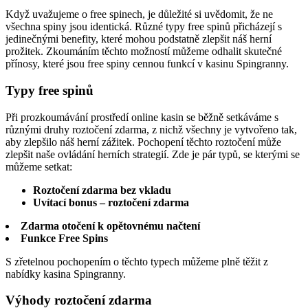
Když uvažujeme o free spinech, je důležité si uvědomit, že ne
všechna spiny jsou identická. Různé typy free spinů přicházejí s
jedinečnými benefity, které mohou podstatně zlepšit náš herní
prožitek. Zkoumáním těchto možností můžeme odhalit skutečné
přínosy, které jsou free spiny cennou funkcí v kasinu Spingranny.
Typy free spinů
Při prozkoumávání prostředí online kasin se běžně setkáváme s
různými druhy roztočení zdarma, z nichž všechny je vytvořeno tak,
aby zlepšilo náš herní zážitek. Pochopení těchto roztočení může
zlepšit naše ovládání herních strategií. Zde je pár typů, se kterými se
můžeme setkat:
Roztočení zdarma bez vkladu
Uvítací bonus – roztočení zdarma
Zdarma otočení k opětovnému načtení
Funkce Free Spins
S zřetelnou pochopením o těchto typech můžeme plně těžit z
nabídky kasina Spingranny.
Výhody roztočení zdarma