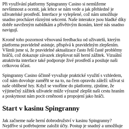
Při využívání platformy Spingranny Casino si nemůžeme
nevšimnout a ocenit, jak lehce se nám vede a jak přehledné je
uživatelské prostředí. Interface je vylepšené, což nám umožňuje
snadno procházet různými sekcemi. Naše interakce jsou hladké díky
dobře navrženým nabídkám a přívětivým ikonám, které nás snadno
navigují.
Kromě toho pozornost věnovaná feedbacku od uživatelů, kterým
platforma pravidelně asistuje, přispívá k pravidelným zlepšením.
Všimli jsme si, že pravidelné aktualizace často řeší časté problémy
hráčů, což dokazuje závazek zlepšovat náš herní zážitek. Vizuální
atraktivita interface také podporuje živé prostředí a posiluje naši
celkovou účast.
Spingranny Casino účinně vyvažuje praktické využití s vzhledem,
což nám dovoluje zaměřit se na to, na čem opravdu záleží: užívat si
naše oblíbené hry. Když se vnoříme do platformy, zjistíme, že
výjimečný zážitek uživatele může výrazně zlepšit naši cestu hraním
a poskytnout nám pocit ceněnosti a propojení jako hráči.
Start v kasinu Spingranny
Jak začneme naše herní dobrodružství v kasinu Spingranny?
Nejdříve si potřebujeme založit účty. Postup je snadný a umožňuje