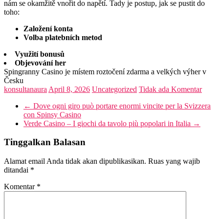
nám se okamžitě vnořit do napětí. Tady je postup, jak se pustit do
toho:
Založení konta
Volba platebních metod
Využití bonusů
Objevování her
Spingranny Casino je místem roztočení zdarma a velkých výher v
Česku
konsultanaura
April 8, 2026
Uncategorized
Tidak ada Komentar
←
Dove ogni giro può portare enormi vincite per la Svizzera
con Spinsy Casino
Verde Casino – I giochi da tavolo più popolari in Italia
→
Tinggalkan Balasan
Alamat email Anda tidak akan dipublikasikan.
Ruas yang wajib
ditandai
*
Komentar
*