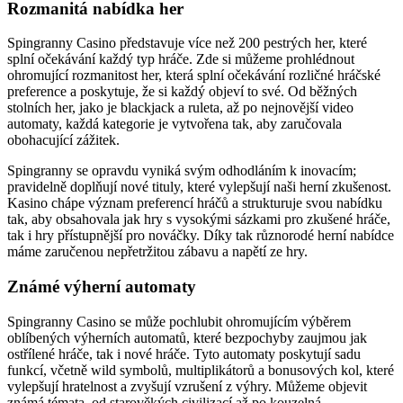
Rozmanitá nabídka her
Spingranny Casino představuje více než 200 pestrých her, které
splní očekávání každý typ hráče. Zde si můžeme prohlédnout
ohromující rozmanitost her, která splní očekávání rozličné hráčské
preference a poskytuje, že si každý objeví to své. Od běžných
stolních her, jako je blackjack a ruleta, až po nejnovější video
automaty, každá kategorie je vytvořena tak, aby zaručovala
obohacující zážitek.
Spingranny se opravdu vyniká svým odhodláním k inovacím;
pravidelně doplňují nové tituly, které vylepšují naši herní zkušenost.
Kasino chápe význam preferencí hráčů a strukturuje svou nabídku
tak, aby obsahovala jak hry s vysokými sázkami pro zkušené hráče,
tak i hry přístupnější pro nováčky. Díky tak různorodé herní nabídce
máme zaručenou nepřetržitou zábavu a napětí ze hry.
Známé výherní automaty
Spingranny Casino se může pochlubit ohromujícím výběrem
oblíbených výherních automatů, které bezpochyby zaujmou jak
ostřílené hráče, tak i nové hráče. Tyto automaty poskytují sadu
funkcí, včetně wild symbolů, multiplikátorů a bonusových kol, které
vylepšují hratelnost a zvyšují vzrušení z výhry. Můžeme objevit
známá témata, od starověkých civilizací až po kouzelná