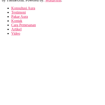
by ThemeGrill. Powered by:
WordPress
.
Konsultasi Aura
Testimoni
Pakar Aura
Kontak
Cara Pemesanan
Artikel
Video