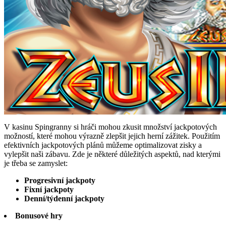
V kasinu Spingranny si hráči mohou zkusit množství jackpotových
možností, které mohou výrazně zlepšit jejich herní zážitek. Použitím
efektivních jackpotových plánů můžeme optimalizovat zisky a
vylepšit naši zábavu. Zde je některé důležitých aspektů, nad kterými
je třeba se zamyslet:
Progresivní jackpoty
Fixní jackpoty
Denní/týdenní jackpoty
Bonusové hry