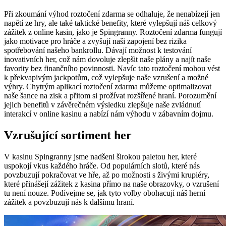
Při zkoumání výhod roztočení zdarma se odhaluje, že nenabízejí jen
napětí ze hry, ale také taktické benefity, které vylepšují náš celkový
zážitek z online kasin, jako je Spingranny. Roztočení zdarma fungují
jako motivace pro hráče a zvyšují naši zapojení bez rizika
spotřebování našeho bankrollu. Dávají možnost k testování
inovativních her, což nám dovoluje zlepšit naše plány a najít naše
favority bez finančního povinnosti. Navíc tato roztočení mohou vést
k překvapivým jackpotům, což vylepšuje naše vzrušení a možné
výhry. Chytrým aplikací roztočení zdarma můžeme optimalizovat
naše šance na zisk a přitom si prožívat rozšířené hraní. Porozumění
jejich benefitů v závěrečném výsledku zlepšuje naše zvládnutí
interakcí v online kasinu a nabízí nám výhodu v zábavním dojmu.
Vzrušující sortiment her
V kasinu Spingranny jsme nadšeni širokou paletou her, které
uspokojí vkus každého hráče. Od populárních slotů, které nás
povzbuzují pokračovat ve hře, až po možnosti s živými krupiéry,
které přinášejí zážitek z kasina přímo na naše obrazovky, o vzrušení
tu není nouze. Podívejme se, jak tyto volby obohacují náš herní
zážitek a povzbuzují nás k dalšímu hraní.