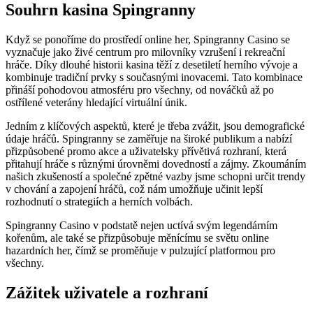
Souhrn kasina Spingranny
Když se ponoříme do prostředí online her, Spingranny Casino se
vyznačuje jako živé centrum pro milovníky vzrušení i rekreační
hráče. Díky dlouhé historii kasina těží z desetiletí herního vývoje a
kombinuje tradiční prvky s současnými inovacemi. Tato kombinace
přináší pohodovou atmosféru pro všechny, od nováčků až po
ostřílené veterány hledající virtuální únik.
Jedním z klíčových aspektů, které je třeba zvážit, jsou demografické
údaje hráčů. Spingranny se zaměřuje na široké publikum a nabízí
přizpůsobené promo akce a uživatelsky přívětivá rozhraní, která
přitahují hráče s různými úrovněmi dovedností a zájmy. Zkoumáním
našich zkušeností a společné zpětné vazby jsme schopni určit trendy
v chování a zapojení hráčů, což nám umožňuje učinit lepší
rozhodnutí o strategiích a herních volbách.
Spingranny Casino v podstatě nejen uctívá svým legendárním
kořenům, ale také se přizpůsobuje měnícímu se světu online
hazardních her, čímž se proměňuje v pulzující platformou pro
všechny.
Zážitek uživatele a rozhraní