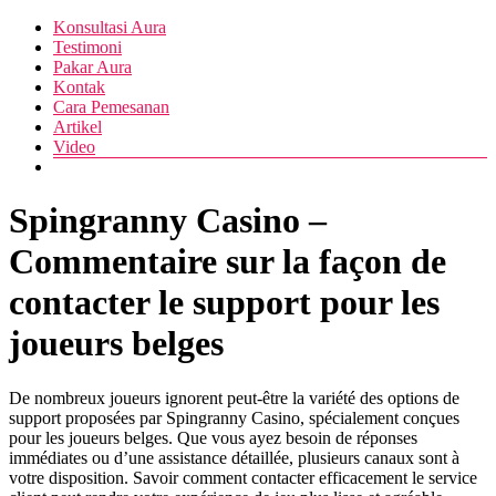
Skip
Menu
Konsultasi Aura
Pusat
to
Diva
Testimoni
Layanan
content
Pakar Aura
Aura
Buka
Kontak
Aura
Cara Pemesanan
Artikel
Video
Spingranny Casino –
Commentaire sur la façon de
contacter le support pour les
joueurs belges
De nombreux joueurs ignorent peut-être la variété des options de
support proposées par Spingranny Casino, spécialement conçues
pour les joueurs belges. Que vous ayez besoin de réponses
immédiates ou d’une assistance détaillée, plusieurs canaux sont à
votre disposition. Savoir comment contacter efficacement le service