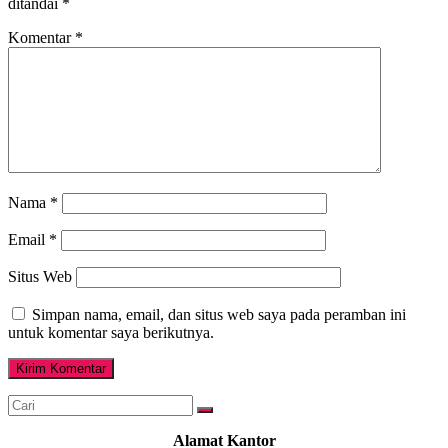
ditandai
*
Komentar
*
Nama
*
Email
*
Situs Web
Simpan nama, email, dan situs web saya pada peramban ini
untuk komentar saya berikutnya.
Alamat Kantor