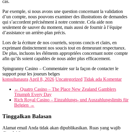
cas.
Par exemple, si nous avons une question concernant la validation
d’un compte, nous pouvons examiner des illustrations de demandes
qui s’accordent précisément à notre contexte. Cela aide non
seulement de sauver du moment, mais aussi de fournir à l’équipe
d’assistance un arrière-plan précis.
Lors de la écriture de nos courriels, soyons concis et clairs, en
exprimant distinctement nos soucis tout en demeurant respectueux.
De plus, incluons les éléments appropriées concernant notre compte
afin qu’ils soient capables de nous aider plus efficacement.
Spingranny Casino – Commentaire sur la façon de contacter le
support pour les joueurs belges
konsultanaura
April 8, 2026
Uncategorized
Tidak ada Komentar
←
Quatro Casino – The Place New Zealand Gamblers
Triumph Every Day
Rich Royal Casino – Einzahlungs- und Auszahlungslimits für
Belgien
→
Tinggalkan Balasan
Alamat email Anda tidak akan dipublikasikan.
Ruas yang wajib