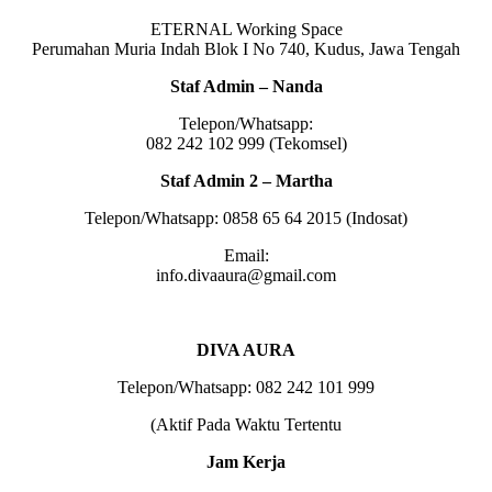
ETERNAL Working Space
Perumahan Muria Indah Blok I No 740, Kudus, Jawa Tengah
Staf Admin – Nanda
Telepon/Whatsapp:
082 242 102 999 (Tekomsel)
Staf Admin 2 – Martha
Telepon/Whatsapp: 0858 65 64 2015 (Indosat)
Email:
info.divaaura@gmail.com
DIVA AURA
Telepon/Whatsapp: 082 242 101 999
(Aktif Pada Waktu Tertentu
Jam Kerja