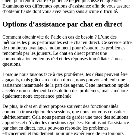
client peut rendre votre expérience de jeu plus lisse et agréable.
Examinons ces différentes options d’assistance afin de vous assurer
d’obtenir l’aide dont vous avez besoin sans aucune difficulté.
Options d’assistance par chat en direct
Comment obtenir vite de l’aide en cas de besoin ? L’une des
méthodes les plus performantes est le chat en direct. Ce service offre
de nombreux avantages, notamment pour résoudre les problèmes
rencontrés par les joueurs. Le chat en direct permet une
communication en temps réel et des réponses immédiates à nos
questions.
Lorsque nous faisons face à des problèmes, les délais peuvent être
agaçants, mais grâce au chat en direct, nous pouvons obtenir une
assistance instantanée de la part des agents. Cette interaction rapide
accélère non seulement la résolution des problèmes, mais améliore
également notre expérience générale.
De plus, le chat en direct propose souvent des fonctionnalités
comme la transcription des sessions, que nous pouvons consulter
ultérieurement. Cela nous permet de garder une trace des solutions
apportées et d’éviter les questions répétées. En utilisant l’assistance
par chat en direct, nous pouvons résoudre les problèmes
efficacement et rapidement, pour une expérience de jeu toujours