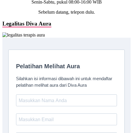
Senin-Sabtu, pukul 08:00-16:00 WIB
Sebelum datang, telepon dulu.
Legalitas Diva Aura