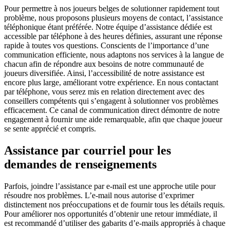
Pour permettre à nos joueurs belges de solutionner rapidement tout
problème, nous proposons plusieurs moyens de contact, l’assistance
téléphonique étant préférée. Notre équipe d’assistance dédiée est
accessible par téléphone à des heures définies, assurant une réponse
rapide à toutes vos questions. Conscients de l’importance d’une
communication efficiente, nous adaptons nos services à la langue de
chacun afin de répondre aux besoins de notre communauté de
joueurs diversifiée. Ainsi, l’accessibilité de notre assistance est
encore plus large, améliorant votre expérience. En nous contactant
par téléphone, vous serez mis en relation directement avec des
conseillers compétents qui s’engagent à solutionner vos problèmes
efficacement. Ce canal de communication direct démontre de notre
engagement à fournir une aide remarquable, afin que chaque joueur
se sente apprécié et compris.
Assistance par courriel pour les
demandes de renseignements
Parfois, joindre l’assistance par e-mail est une approche utile pour
résoudre nos problèmes. L’e-mail nous autorise d’exprimer
distinctement nos préoccupations et de fournir tous les détails requis.
Pour améliorer nos opportunités d’obtenir une retour immédiate, il
est recommandé d’utiliser des gabarits d’e-mails appropriés à chaque