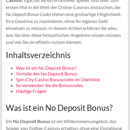
Casinos
! Egal, ob Sie ein erfahrener Spieler sind oder zum
ersten Mal in die Welt der Online-Casinos eintauchen, die
No Deposit Bonus Codes
bieten eine großartige Möglichkeit,
Ihre Gewinne zu maximieren, ohne Ihr eigenes Geld
einsetzen zu müssen. In diesem Artikel erfahren Sie alles,
was Sie über diese fantastischen Angebote wissen müssen
und wie Sie sie effektiv nutzen können.
Inhaltsverzeichnis
Was ist ein No Deposit Bonus?
Vorteile des No Deposit Bonus
Spin City Casino Bonuscodes im Überblick
So verwenden Sie die Bonuscodes
Häufige Fragen
Was ist ein No Deposit Bonus?
Ein
No Deposit Bonus
ist ein Willkommensangebot, das
Spieler von Online-Casinos erhalten, ohne eine Einzahlung