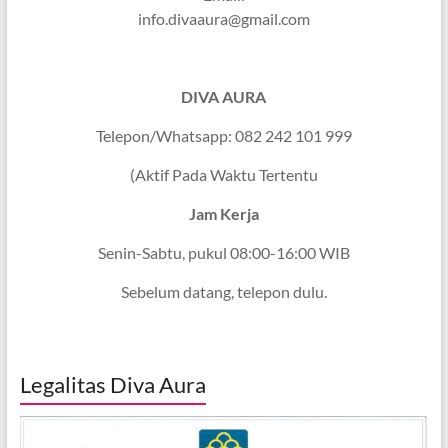
info.divaaura@gmail.com
DIVA AURA
Telepon/Whatsapp: 082 242 101 999
(Aktif Pada Waktu Tertentu
Jam Kerja
Senin-Sabtu, pukul 08:00-16:00 WIB
Sebelum datang, telepon dulu.
Legalitas Diva Aura