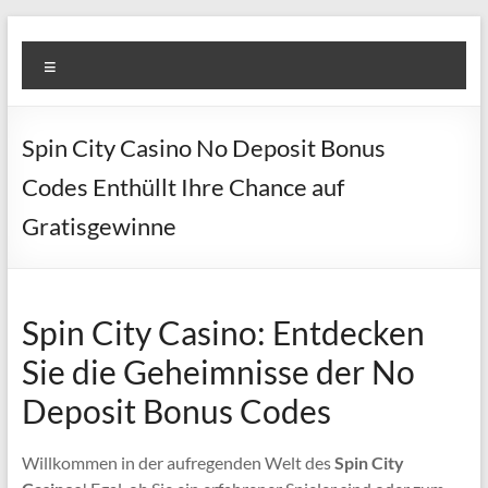
Skip
Diva
Pusat
to
Menu
content
Layanan
Aura
Buka
Aura
Spin City Casino No Deposit Bonus
Codes Enthüllt Ihre Chance auf
Gratisgewinne
Spin City Casino: Entdecken
Sie die Geheimnisse der No
Deposit Bonus Codes
Willkommen in der aufregenden Welt des
Spin City