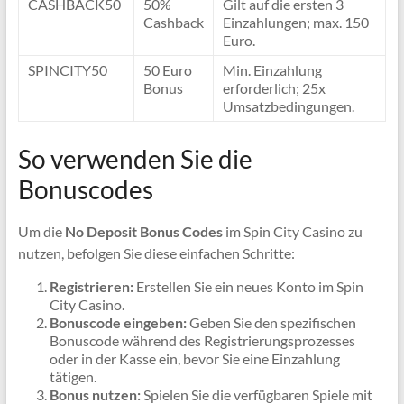
CASHBACK50
50%
Gilt auf die ersten 3
Cashback
Einzahlungen; max. 150
Euro.
SPINCITY50
50 Euro
Min. Einzahlung
Bonus
erforderlich; 25x
Umsatzbedingungen.
So verwenden Sie die
Bonuscodes
Um die
No Deposit Bonus Codes
im Spin City Casino zu
nutzen, befolgen Sie diese einfachen Schritte:
Registrieren:
Erstellen Sie ein neues Konto im Spin
City Casino.
Bonuscode eingeben:
Geben Sie den spezifischen
Bonuscode während des Registrierungsprozesses
oder in der Kasse ein, bevor Sie eine Einzahlung
tätigen.
Bonus nutzen:
Spielen Sie die verfügbaren Spiele mit