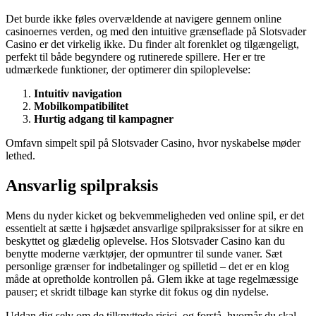
Det burde ikke føles overvældende at navigere gennem online
casinoernes verden, og med den intuitive grænseflade på Slotsvader
Casino er det virkelig ikke. Du finder alt forenklet og tilgængeligt,
perfekt til både begyndere og rutinerede spillere. Her er tre
udmærkede funktioner, der optimerer din spiloplevelse:
Intuitiv navigation
Mobilkompatibilitet
Hurtig adgang til kampagner
Omfavn simpelt spil på Slotsvader Casino, hvor nyskabelse møder
lethed.
Ansvarlig spilpraksis
Mens du nyder kicket og bekvemmeligheden ved online spil, er det
essentielt at sætte i højsædet ansvarlige spilpraksisser for at sikre en
beskyttet og glædelig oplevelse. Hos Slotsvader Casino kan du
benytte moderne værktøjer, der opmuntrer til sunde vaner. Sæt
personlige grænser for indbetalinger og spilletid – det er en klog
måde at opretholde kontrollen på. Glem ikke at tage regelmæssige
pauser; et skridt tilbage kan styrke dit fokus og din nydelse.
Uddan dig selv om de tilknyttede risici, og forstå, hvornår du skal