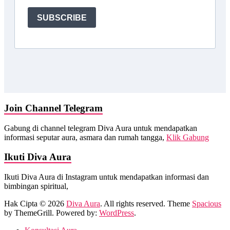
Join Channel Telegram
Gabung di channel telegram Diva Aura untuk mendapatkan
informasi seputar aura, asmara dan rumah tangga,
Klik Gabung
Ikuti Diva Aura
Ikuti Diva Aura di Instagram untuk mendapatkan informasi dan
bimbingan spiritual,
Hak Cipta © 2026
Diva Aura
. All rights reserved. Theme
Spacious
by ThemeGrill. Powered by:
WordPress
.