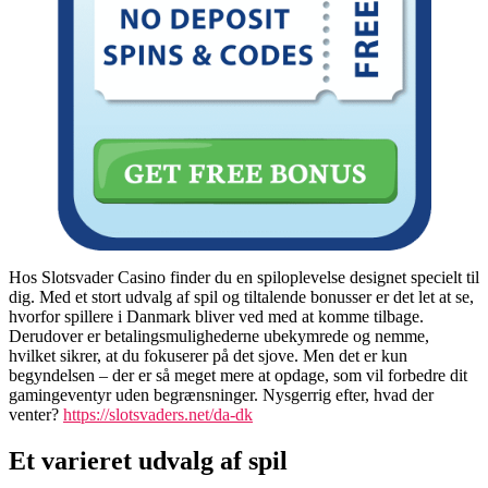
Hos Slotsvader Casino finder du en spiloplevelse designet specielt til
dig. Med et stort udvalg af spil og tiltalende bonusser er det let at se,
hvorfor spillere i Danmark bliver ved med at komme tilbage.
Derudover er betalingsmulighederne ubekymrede og nemme,
hvilket sikrer, at du fokuserer på det sjove. Men det er kun
begyndelsen – der er så meget mere at opdage, som vil forbedre dit
gamingeventyr uden begrænsninger. Nysgerrig efter, hvad der
venter?
https://slotsvaders.net/da-dk
Et varieret udvalg af spil