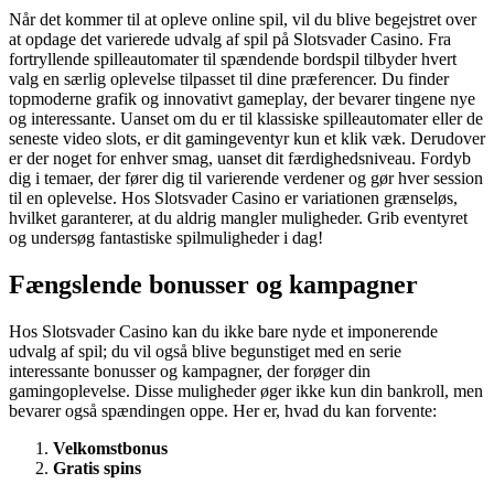
Når det kommer til at opleve online spil, vil du blive begejstret over
at opdage det varierede udvalg af spil på Slotsvader Casino. Fra
fortryllende spilleautomater til spændende bordspil tilbyder hvert
valg en særlig oplevelse tilpasset til dine præferencer. Du finder
topmoderne grafik og innovativt gameplay, der bevarer tingene nye
og interessante. Uanset om du er til klassiske spilleautomater eller de
seneste video slots, er dit gamingeventyr kun et klik væk. Derudover
er der noget for enhver smag, uanset dit færdighedsniveau. Fordyb
dig i temaer, der fører dig til varierende verdener og gør hver session
til en oplevelse. Hos Slotsvader Casino er variationen grænseløs,
hvilket garanterer, at du aldrig mangler muligheder. Grib eventyret
og undersøg fantastiske spilmuligheder i dag!
Fængslende bonusser og kampagner
Hos Slotsvader Casino kan du ikke bare nyde et imponerende
udvalg af spil; du vil også blive begunstiget med en serie
interessante bonusser og kampagner, der forøger din
gamingoplevelse. Disse muligheder øger ikke kun din bankroll, men
bevarer også spændingen oppe. Her er, hvad du kan forvente:
Velkomstbonus
Gratis spins