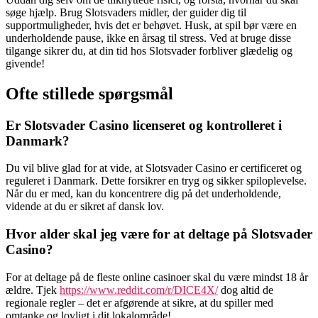
søge hjælp. Brug Slotsvaders midler, der guider dig til
supportmuligheder, hvis det er behøvet. Husk, at spil bør være en
underholdende pause, ikke en årsag til stress. Ved at bruge disse
tilgange sikrer du, at din tid hos Slotsvader forbliver glædelig og
givende!
Ofte stillede spørgsmål
Er Slotsvader Casino licenseret og kontrolleret i
Danmark?
Du vil blive glad for at vide, at Slotsvader Casino er certificeret og
reguleret i Danmark. Dette forsikrer en tryg og sikker spiloplevelse.
Når du er med, kan du koncentrere dig på det underholdende,
vidende at du er sikret af dansk lov.
Hvor alder skal jeg være for at deltage på Slotsvader
Casino?
For at deltage på de fleste online casinoer skal du være mindst 18 år
ældre. Tjek
https://www.reddit.com/r/DICE4X/
dog altid de
regionale regler – det er afgørende at sikre, at du spiller med
omtanke og lovligt i dit lokalområde!