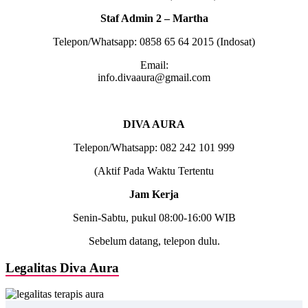
Staf Admin 2 – Martha
Telepon/Whatsapp: 0858 65 64 2015 (Indosat)
Email:
info.divaaura@gmail.com
DIVA AURA
Telepon/Whatsapp: 082 242 101 999
(Aktif Pada Waktu Tertentu
Jam Kerja
Senin-Sabtu, pukul 08:00-16:00 WIB
Sebelum datang, telepon dulu.
Legalitas Diva Aura