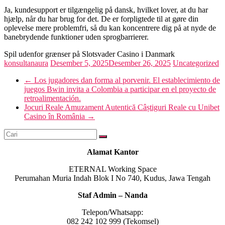
Ja, kundesupport er tilgængelig på dansk, hvilket lover, at du har
hjælp, når du har brug for det. De er forpligtede til at gøre din
oplevelse mere problemfri, så du kan koncentrere dig på at nyde de
banebrydende funktioner uden sprogbarrierer.
Spil udenfor grænser på Slotsvader Casino i Danmark
konsultanaura
Desember 5, 2025
Desember 26, 2025
Uncategorized
←
Los jugadores dan forma al porvenir. El establecimiento de
juegos Bwin invita a Colombia a participar en el proyecto de
retroalimentación.
Jocuri Reale Amuzament Autentică Câștiguri Reale cu Unibet
Casino în România
→
Alamat Kantor
ETERNAL Working Space
Perumahan Muria Indah Blok I No 740, Kudus, Jawa Tengah
Staf Admin – Nanda
Telepon/Whatsapp:
082 242 102 999 (Tekomsel)