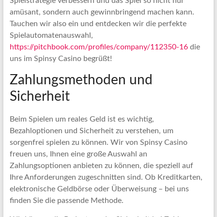
Spielstrategie verbessern und das Spiel so nicht nur
amüsant, sondern auch gewinnbringend machen kann.
Tauchen wir also ein und entdecken wir die perfekte
Spielautomatenauswahl,
https://pitchbook.com/profiles/company/112350-16
die
uns im Spinsy Casino begrüßt!
Zahlungsmethoden und
Sicherheit
Beim Spielen um reales Geld ist es wichtig,
Bezahloptionen und Sicherheit zu verstehen, um
sorgenfrei spielen zu können. Wir von Spinsy Casino
freuen uns, Ihnen eine große Auswahl an
Zahlungsoptionen anbieten zu können, die speziell auf
Ihre Anforderungen zugeschnitten sind. Ob Kreditkarten,
elektronische Geldbörse oder Überweisung – bei uns
finden Sie die passende Methode.