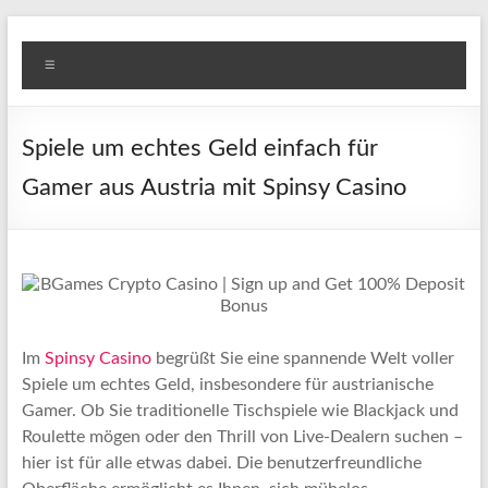
Skip
Diva
Pusat
to
Menu
content
Layanan
Aura
Buka
Aura
Spiele um echtes Geld einfach für
Gamer aus Austria mit Spinsy Casino
Im
Spinsy Casino
begrüßt Sie eine spannende Welt voller
Spiele um echtes Geld, insbesondere für austrianische
Gamer. Ob Sie traditionelle Tischspiele wie Blackjack und
Roulette mögen oder den Thrill von Live-Dealern suchen –
hier ist für alle etwas dabei. Die benutzerfreundliche