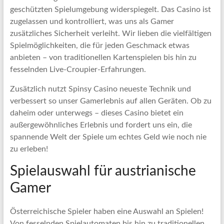
geschützten Spielumgebung widerspiegelt. Das Casino ist
zugelassen und kontrolliert, was uns als Gamer
zusätzliches Sicherheit verleiht. Wir lieben die vielfältigen
Spielmöglichkeiten, die für jeden Geschmack etwas
anbieten – von traditionellen Kartenspielen bis hin zu
fesselnden Live-Croupier-Erfahrungen.
Zusätzlich nutzt Spinsy Casino neueste Technik und
verbessert so unser Gamerlebnis auf allen Geräten. Ob zu
daheim oder unterwegs – dieses Casino bietet ein
außergewöhnliches Erlebnis und fordert uns ein, die
spannende Welt der Spiele um echtes Geld wie noch nie
zu erleben!
Spielauswahl für austrianische
Gamer
Österreichische Spieler haben eine Auswahl an Spielen!
Von fesselnden Spielautomaten bis hin zu traditionellen