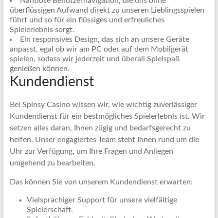
Nahtlose Benutzernavigation, die uns ohne
überflüssigen Aufwand direkt zu unseren Lieblingsspielen
führt und so für ein flüssiges und erfreuliches
Spielerlebnis sorgt.
Ein responsives Design, das sich an unsere Geräte
anpasst, egal ob wir am PC oder auf dem Mobilgerät
spielen, sodass wir jederzeit und überall Spielspaß
genießen können.
Kundendienst
Bei Spinsy Casino wissen wir, wie wichtig zuverlässiger
Kundendienst für ein bestmögliches Spielerlebnis ist. Wir
setzen alles daran, Ihnen zügig und bedarfsgerecht zu
helfen. Unser engagiertes Team steht Ihnen rund um die
Uhr zur Verfügung, um Ihre Fragen und Anliegen
umgehend zu bearbeiten.
Das können Sie von unserem Kundendienst erwarten:
Vielsprachiger Support für unsere vielfältige
Spielerschaft.