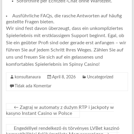
Soforthilfe per Echtzeit-Chat ohne Wartezeit.
Ausführliche FAQs, die rasche Antworten auf häufig
gestellte Fragen bieten.
Wir sind fest davon überzeugt, dass ein unkompliziertes
Spielerlebnis mit erstklassigem Support beginnt. Egal, ob
Sie ein geübter Profi sind oder gerade erst anfangen – wir
führen Sie auf jedem Schritt Ihres Weges. Zählen Sie auf
uns und freuen Sie sich auf ein gelassenes und
komfortables Spielerlebnis im Spinsy Casino!
konsultanaura
April 8, 2026
Uncategorized
Tidak ada Komentar
←
Zagraj w automaty z dużym RTP i jackpoty w
kasyno Instant Casino w Polsce
Engedéllyel rendelkező és törvényes LVBet kaszinó