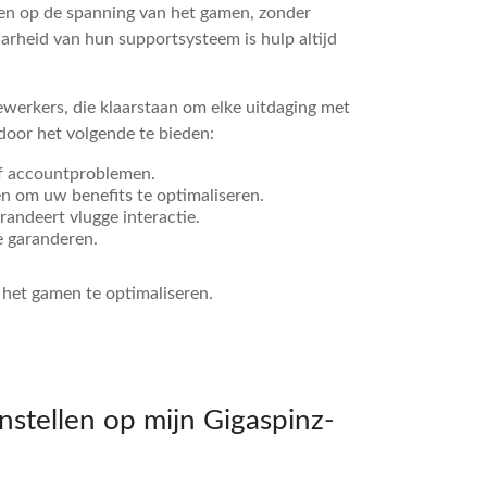
en op de spanning van het gamen, zonder
arheid van hun supportsysteem is hulp altijd
werkers, die klaarstaan om elke uitdaging met
 door het volgende te bieden:
of accountproblemen.
en om uw benefits te optimaliseren.
andeert vlugge interactie.
e garanderen.
 het gamen te optimaliseren.
instellen op mijn Gigaspinz-