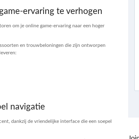
 game-ervaring te verhogen
atoren om je online game-ervaring naar een hoger
ssoorten en trouwbeloningen die zijn ontworpen
leveren:
pel navigatie
ent, dankzij de vriendelijke interface die een soepel
Joi