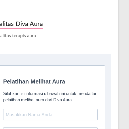
alitas Diva Aura