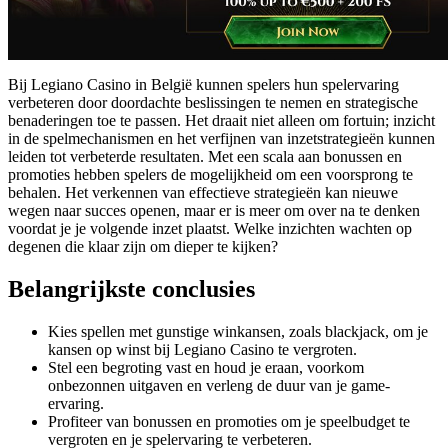
Bij Legiano Casino in België kunnen spelers hun spelervaring
verbeteren door doordachte beslissingen te nemen en strategische
benaderingen toe te passen. Het draait niet alleen om fortuin; inzicht
in de spelmechanismen en het verfijnen van inzetstrategieën kunnen
leiden tot verbeterde resultaten. Met een scala aan bonussen en
promoties hebben spelers de mogelijkheid om een voorsprong te
behalen. Het verkennen van effectieve strategieën kan nieuwe
wegen naar succes openen, maar er is meer om over na te denken
voordat je je volgende inzet plaatst. Welke inzichten wachten op
degenen die klaar zijn om dieper te kijken?
Belangrijkste conclusies
Kies spellen met gunstige winkansen, zoals blackjack, om je
kansen op winst bij Legiano Casino te vergroten.
Stel een begroting vast en houd je eraan, voorkom
onbezonnen uitgaven en verleng de duur van je game-
ervaring.
Profiteer van bonussen en promoties om je speelbudget te
vergroten en je spelervaring te verbeteren.