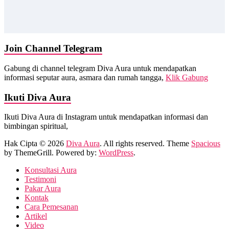
Join Channel Telegram
Gabung di channel telegram Diva Aura untuk mendapatkan
informasi seputar aura, asmara dan rumah tangga,
Klik Gabung
Ikuti Diva Aura
Ikuti Diva Aura di Instagram untuk mendapatkan informasi dan
bimbingan spiritual,
Hak Cipta © 2026
Diva Aura
. All rights reserved. Theme
Spacious
by ThemeGrill. Powered by:
WordPress
.
Konsultasi Aura
Testimoni
Pakar Aura
Kontak
Cara Pemesanan
Artikel
Video