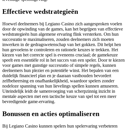
Effectieve wedstrategieën
Hoewel deelnemers bij Legiano Casino zich aangesproken voelen
door de opwinding van de games, kan het begrijpen van effectieve
wedstrategieën hun algemene ervaring flink versterken. Om hun
succesratio te maximaliseren, zouden deelnemers zich moeten
inwerken in de gedragswetenschap van het gokken. Dit helpt hen
hun gevoelens te controleren en rationele keuzes te trekken. Het
kiezen van het correcte spel is eveneens cruciaal; de gamekeuze
speelt een essentiële rol in het succes van een speler. Door te kiezen
voor games met gunstige succesratio of simpele regels, kunnen
deelnemers hun plezier en potentiële winst. Het bepalen van een
duidelijk financieel plan en je daaraan vasthouden bevordert
zelfbeheersing en onafhankelijkheid, waardoor spelers zonder
nodeloze spanning van hun lievelings spellen kunnen amuseren.
Uiteindelijk leidt de samenvoeging van scherpzinnig inzicht in
mentale aspecten met een tactische keuze van spel tot een meer
bevredigende game-ervaring.
Bonussen en acties optimaliseren
Bij Legiano Casino kunnen spelers hun spelervaring verbeteren