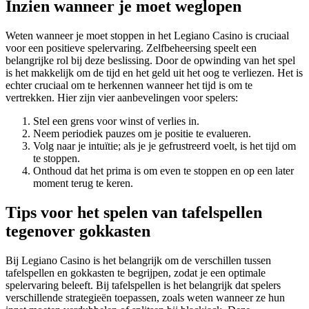
Inzien wanneer je moet weglopen
Weten wanneer je moet stoppen in het Legiano Casino is cruciaal
voor een positieve spelervaring. Zelfbeheersing speelt een
belangrijke rol bij deze beslissing. Door de opwinding van het spel
is het makkelijk om de tijd en het geld uit het oog te verliezen. Het is
echter cruciaal om te herkennen wanneer het tijd is om te
vertrekken. Hier zijn vier aanbevelingen voor spelers:
Stel een grens voor winst of verlies in.
Neem periodiek pauzes om je positie te evalueren.
Volg naar je intuïtie; als je je gefrustreerd voelt, is het tijd om
te stoppen.
Onthoud dat het prima is om even te stoppen en op een later
moment terug te keren.
Tips voor het spelen van tafelspellen
tegenover gokkasten
Bij Legiano Casino is het belangrijk om de verschillen tussen
tafelspellen en gokkasten te begrijpen, zodat je een optimale
spelervaring beleeft. Bij tafelspellen is het belangrijk dat spelers
verschillende strategieën toepassen, zoals weten wanneer ze hun