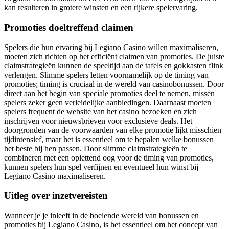
kan resulteren in grotere winsten en een rijkere spelervaring.
Promoties doeltreffend claimen
Spelers die hun ervaring bij Legiano Casino willen maximaliseren,
moeten zich richten op het efficiënt claimen van promoties. De juiste
claimstrategieën kunnen de speeltijd aan de tafels en gokkasten flink
verlengen. Slimme spelers letten voornamelijk op de timing van
promoties; timing is cruciaal in de wereld van casinobonussen. Door
direct aan het begin van speciale promoties deel te nemen, missen
spelers zeker geen verleidelijke aanbiedingen. Daarnaast moeten
spelers frequent de website van het casino bezoeken en zich
inschrijven voor nieuwsbrieven voor exclusieve deals. Het
doorgronden van de voorwaarden van elke promotie lijkt misschien
tijdintensief, maar het is essentieel om te bepalen welke bonussen
het beste bij hen passen. Door slimme claimstrategieën te
combineren met een oplettend oog voor de timing van promoties,
kunnen spelers hun spel verfijnen en eventueel hun winst bij
Legiano Casino maximaliseren.
Uitleg over inzetvereisten
Wanneer je je inleeft in de boeiende wereld van bonussen en
promoties bij Legiano Casino, is het essentieel om het concept van