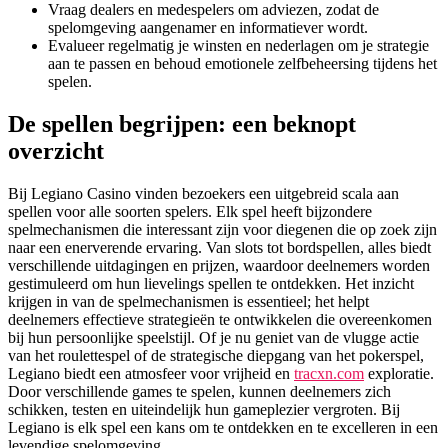
Vraag dealers en medespelers om adviezen, zodat de
spelomgeving aangenamer en informatiever wordt.
Evalueer regelmatig je winsten en nederlagen om je strategie
aan te passen en behoud emotionele zelfbeheersing tijdens het
spelen.
De spellen begrijpen: een beknopt
overzicht
Bij Legiano Casino vinden bezoekers een uitgebreid scala aan
spellen voor alle soorten spelers. Elk spel heeft bijzondere
spelmechanismen die interessant zijn voor diegenen die op zoek zijn
naar een enerverende ervaring. Van slots tot bordspellen, alles biedt
verschillende uitdagingen en prijzen, waardoor deelnemers worden
gestimuleerd om hun lievelings spellen te ontdekken. Het inzicht
krijgen in van de spelmechanismen is essentieel; het helpt
deelnemers effectieve strategieën te ontwikkelen die overeenkomen
bij hun persoonlijke speelstijl. Of je nu geniet van de vlugge actie
van het roulettespel of de strategische diepgang van het pokerspel,
Legiano biedt een atmosfeer voor vrijheid en
tracxn.com
exploratie.
Door verschillende games te spelen, kunnen deelnemers zich
schikken, testen en uiteindelijk hun gameplezier vergroten. Bij
Legiano is elk spel een kans om te ontdekken en te excelleren in een
levendige spelomgeving.