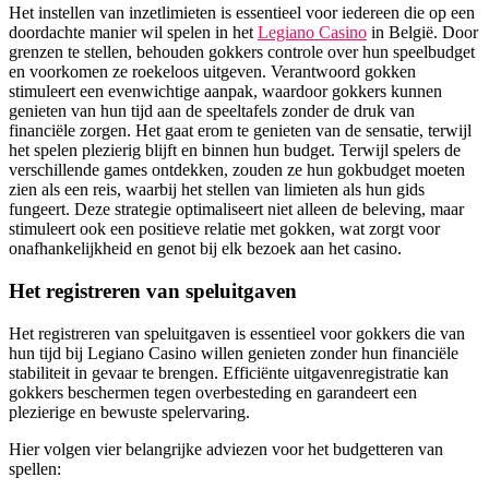
Het instellen van inzetlimieten is essentieel voor iedereen die op een
doordachte manier wil spelen in het
Legiano Casino
in België. Door
grenzen te stellen, behouden gokkers controle over hun speelbudget
en voorkomen ze roekeloos uitgeven. Verantwoord gokken
stimuleert een evenwichtige aanpak, waardoor gokkers kunnen
genieten van hun tijd aan de speeltafels zonder de druk van
financiële zorgen. Het gaat erom te genieten van de sensatie, terwijl
het spelen plezierig blijft en binnen hun budget. Terwijl spelers de
verschillende games ontdekken, zouden ze hun gokbudget moeten
zien als een reis, waarbij het stellen van limieten als hun gids
fungeert. Deze strategie optimaliseert niet alleen de beleving, maar
stimuleert ook een positieve relatie met gokken, wat zorgt voor
onafhankelijkheid en genot bij elk bezoek aan het casino.
Het registreren van speluitgaven
Het registreren van speluitgaven is essentieel voor gokkers die van
hun tijd bij Legiano Casino willen genieten zonder hun financiële
stabiliteit in gevaar te brengen. Efficiënte uitgavenregistratie kan
gokkers beschermen tegen overbesteding en garandeert een
plezierige en bewuste spelervaring.
Hier volgen vier belangrijke adviezen voor het budgetteren van
spellen: