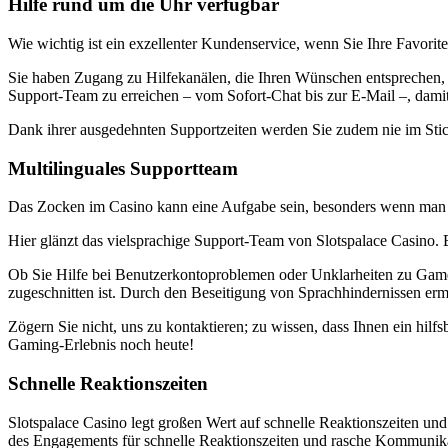
Hilfe rund um die Uhr verfügbar
Wie wichtig ist ein exzellenter Kundenservice, wenn Sie Ihre Favoriten
Sie haben Zugang zu Hilfekanälen, die Ihren Wünschen entsprechen, 
Support-Team zu erreichen – vom Sofort-Chat bis zur E-Mail –, damit 
Dank ihrer ausgedehnten Supportzeiten werden Sie zudem nie im Stich
Multilinguales Supportteam
Das Zocken im Casino kann eine Aufgabe sein, besonders wenn man in e
Hier glänzt das vielsprachige Support-Team von Slotspalace Casino. E
Ob Sie Hilfe bei Benutzerkontoproblemen oder Unklarheiten zu Games 
zugeschnitten ist. Durch den Beseitigung von Sprachhindernissen ermög
Zögern Sie nicht, uns zu kontaktieren; zu wissen, dass Ihnen ein hilfs
Gaming-Erlebnis noch heute!
Schnelle Reaktionszeiten
Slotspalace Casino legt großen Wert auf schnelle Reaktionszeiten und
des Engagements für schnelle Reaktionszeiten und rasche Kommunika