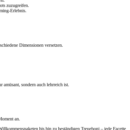
en.
ots zuzugreifen.
aming-Erlebnis.
 verschiedene Dimensionen versetzen.
r amüsant, sondern auch lehrreich ist.
 Moment an.
Willkommenspaketen bis hin zu beständigen Treueboni – jede Facette