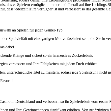
e Steuerung, sodass Gamer ihre Lieblingsspiele problemlos finden könn
s, das es Spielern ermöglicht, immer und überall auf ihre Lieblings-Sl
r, dass jederzeit Hilfe verfügbar ist und verbessert so das gesamte G
 Auswahl an Spielen für jeden Gamer-Typ.
n der Spielvielfalt mit einzigartigen Motive fasziniert sein, die Sie in
was dabei.
ckende Klänge und sichert so ein immersives Zockerlebnis.
egien verbessern und Ihre Fähigkeiten mit jedem Dreh erhöhen.
 unterschiedliche Titel zu meistern, sodass jede Spielsitzung nicht nu
Favorit!
Casino in Deutschland und verbessern so ihr Spielerlebnis vom ersten
dehnen und Ihre Gewinnchancen signifikant erhöhen. Von großzügigen 