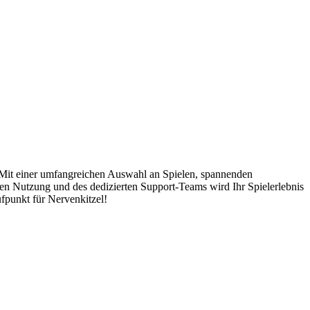
d. Mit einer umfangreichen Auswahl an Spielen, spannenden
len Nutzung und des dedizierten Support-Teams wird Ihr Spielerlebnis
fpunkt für Nervenkitzel!