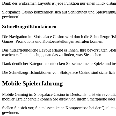
Dank des wirksamen Layouts ist jede Funktion nur einen Klick distanzi
Slotspalace Casino konzentriert sich auf Schlichtheit und Spielvergnü
gewinnen!
Schnellzugriffsfunktionen
Die Navigation im Slotspalace Casino wird durch die Schnellzugriffsf
Games, Promotions und Kontoeinstellungen aufrufen können.
Das nutzerfreundliche Layout erlaubt es Ihnen, Ihre bevorzugten Slo
machen es Ihnen leicht, genau das zu finden, was Sie suchen.
Dank deutlicher Kategorien entdecken Sie schnell neue Spiele und tre
Die Schnellzugriffsfunktionen von Slotspalace Casino sind sicherlich 
Mobile Spielerfahrung
Mobile Gaming im Slotspalace Casino in Deutschland ist ein revolutio
mobiler Erreichbarkeit können Sie direkt von Ihrem Smartphone oder 
Stellen Sie sich vor, Sie müssten keine Kompromisse bei der Qualität
gewinnen.