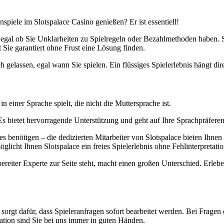
spiele im Slotspalace Casino genießen? Er ist essentiell!
egal ob Sie Unklarheiten zu Spielregeln oder Bezahlmethoden haben. S
Sie garantiert ohne Frust eine Lösung finden.
 gelassen, egal wann Sie spielen. Ein flüssiges Spielerlebnis hängt d
iner Sprache spielt, die nicht die Muttersprache ist.
s bietet hervorragende Unterstützung und geht auf Ihre Sprachpräferen
benötigen – die dedizierten Mitarbeiter von Slotspalace bieten Ihnen 
licht Ihnen Slotspalace ein freies Spielerlebnis ohne Fehlinterpretati
bereiter Experte zur Seite steht, macht einen großen Unterschied. Erleb
 sorgt dafür, dass Spieleranfragen sofort bearbeitet werden. Bei Frag
tion sind Sie bei uns immer in guten Händen.