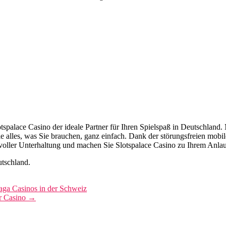
otspalace Casino der ideale Partner für Ihren Spielspaß in Deutschlan
 alles, was Sie brauchen, ganz einfach. Dank der störungsfreien mobi
voller Unterhaltung und machen Sie Slotspalace Casino zu Ihrem Anlau
utschland.
ga Casinos in der Schweiz
er Casino
→