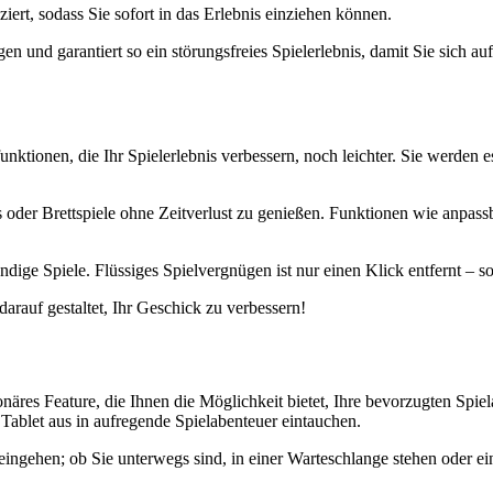
ert, sodass Sie sofort in das Erlebnis einziehen können.
gen und garantiert so ein störungsfreies Spielerlebnis, damit Sie sich a
unktionen, die Ihr Spielerlebnis verbessern, noch leichter. Sie werden
ts oder Brettspiele ohne Zeitverlust zu genießen. Funktionen wie anpa
ndige Spiele. Flüssiges Spielvergnügen ist nur einen Klick entfernt – 
darauf gestaltet, Ihr Geschick zu verbessern!
näres Feature, die Ihnen die Möglichkeit bietet, Ihre bevorzugten Spie
Tablet aus in aufregende Spielabenteuer eintauchen.
 eingehen; ob Sie unterwegs sind, in einer Warteschlange stehen oder e