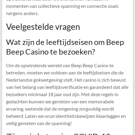
momenten van collectieve spanning en connectie zoals
nergens anders.
Veelgestelde vragen
Wat zijn de leeftijdseisen om Beep
Beep Casino te bezoeken?
Om de opwindende wereld van Beep Beep Casino te
betreden, moeten we voldoen aan de leeftijdseisen die de
Nederlandse gokwetgeving stelt. Het casino is zich bewust
van het belang van leeftijdsverificatie en garandeert dat alle
bezoekers minimaal 18 jaar oud zijn. Met deze regels in
gedachten kunnen we genieten van een memorabele
ervaring, wetende dat de omgeving zorgvuldig wordt
beheerd. Laten we onze identiteitsbewijzen klaarleggen en
veilig genieten van de spanning!