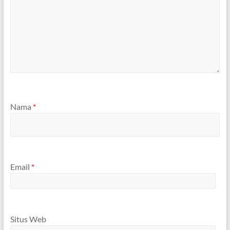
Nama
*
Email
*
Situs Web