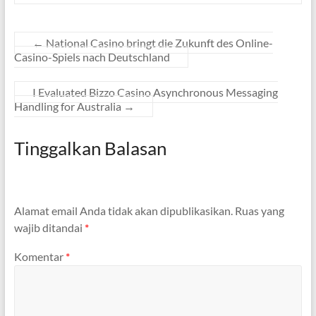
←
National Casino bringt die Zukunft des Online-
Casino-Spiels nach Deutschland
I Evaluated Bizzo Casino Asynchronous Messaging
Handling for Australia
→
Tinggalkan Balasan
Alamat email Anda tidak akan dipublikasikan.
Ruas yang
wajib ditandai
*
Komentar
*