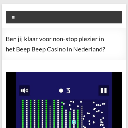
Skip
Diva
Pusat
to
Menu
content
Layanan
Aura
Buka
Aura
Ben jij klaar voor non-stop plezier in
het Beep Beep Casino in Nederland?