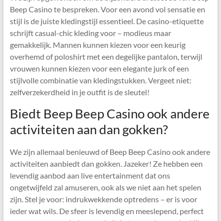
Beep Casino te bespreken. Voor een avond vol sensatie en
stijl is de juiste kledingstijl essentieel. De casino-etiquette
schrijft casual-chic kleding voor – modieus maar
gemakkelijk. Mannen kunnen kiezen voor een keurig
overhemd of poloshirt met een degelijke pantalon, terwijl
vrouwen kunnen kiezen voor een elegante jurk of een
stijlvolle combinatie van kledingstukken. Vergeet niet:
zelfverzekerdheid in je outfit is de sleutel!
Biedt Beep Beep Casino ook andere
activiteiten aan dan gokken?
We zijn allemaal benieuwd of Beep Beep Casino ook andere
activiteiten aanbiedt dan gokken. Jazeker! Ze hebben een
levendig aanbod aan live entertainment dat ons
ongetwijfeld zal amuseren, ook als we niet aan het spelen
zijn. Stel je voor: indrukwekkende optredens – er is voor
ieder wat wils. De sfeer is levendig en meeslepend, perfect