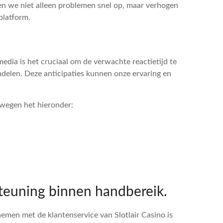
n we niet alleen problemen snel op, maar verhogen
platform.
edia is het cruciaal om de verwachte reactietijd te
delen. Deze anticipaties kunnen onze ervaring en
wegen het hieronder:
steuning binnen handbereik.
men met de klantenservice van Slotlair Casino is