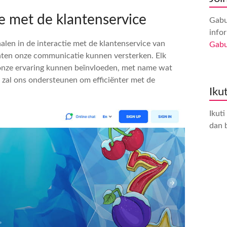
ie met de klantenservice
Gabu
info
alen in de interactie met de klantenservice van
Gab
chten onze communicatie kunnen versterken. Elk
 onze ervaring kunnen beïnvloeden, met name wat
es zal ons ondersteunen om efficiënter met de
Iku
Ikut
dan b