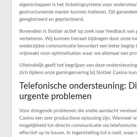
eigenschappen is het ticketingsysteem voor onderste
gestructureerde manier kunnen indienen. Dit garandeer
geregistreerd en geprioriteerd.
Bovendien is Slotlair actief op zoek naar feedback van
verbeteren. Wij kunnen hieraan bijdragen door onze me
wederzijdse communicatie bevordert een beter begrip t
vrijmaakt voor optimalisaties waar we allemaal van prof
Uiteindelijk geeft het begrijpen van deze ondersteunin
zich tijdens onze gamingervaring bij Slotlair Casino k
Telefonische ondersteuning: D
urgente problemen
Voor dringende problemen die snelle aandacht vereisen,
Casino een zeer productieve oplossing zijn. Wanneer we
mogelijkheid tot directe communicatie via telefonische
effectief op te lossen. In tegenstelling tot e-mail, waar