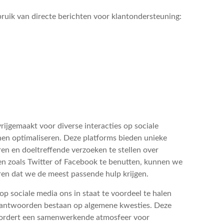
ruik van directe berichten voor klantondersteuning:
rijgemaakt voor diverse interacties op sociale
en optimaliseren. Deze platforms bieden unieke
n en doeltreffende verzoeken te stellen over
n zoals Twitter of Facebook te benutten, kunnen we
en dat we de meest passende hulp krijgen.
p sociale media ons in staat te voordeel te halen
l antwoorden bestaan op algemene kwesties. Deze
bevordert een samenwerkende atmosfeer voor