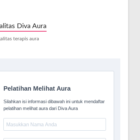
alitas Diva Aura