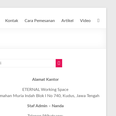
Kontak
Cara Pemesanan
Artikel
Video
Alamat Kantor
ETERNAL Working Space
mahan Muria Indah Blok I No 740, Kudus, Jawa Tengah
Staf Admin – Nanda