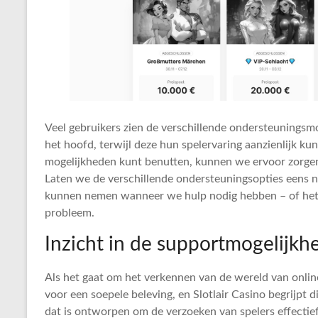
Veel gebruikers zien de verschillende ondersteuningsmo
het hoofd, terwijl deze hun spelervaring aanzienlijk ku
mogelijkheden kunt benutten, kunnen we ervoor zorgen
Laten we de verschillende ondersteuningsopties eens 
kunnen nemen wanneer we hulp nodig hebben – of het 
probleem.
Inzicht in de supportmogelijkhe
Als het gaat om het verkennen van de wereld van onlin
voor een soepele beleving, en Slotlair Casino begrijpt 
dat is ontworpen om de verzoeken van spelers effecti