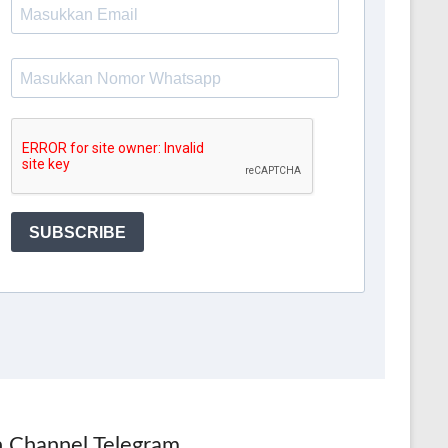
n Channel Telegram