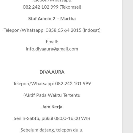
Telepon/Whatsapp:
082 242 102 999 (Tekomsel)
Staf Admin 2 – Martha
Telepon/Whatsapp: 0858 65 64 2015 (Indosat)
Email:
info.divaaura@gmail.com
DIVA AURA
Telepon/Whatsapp: 082 242 101 999
(Aktif Pada Waktu Tertentu
Jam Kerja
Senin-Sabtu, pukul 08:00-16:00 WIB
Sebelum datang, telepon dulu.