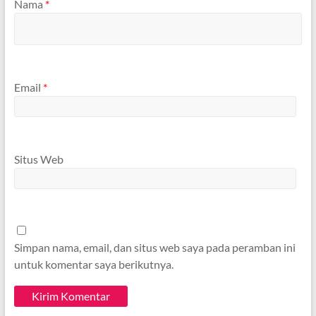
Nama
*
Email
*
Situs Web
Simpan nama, email, dan situs web saya pada peramban ini
untuk komentar saya berikutnya.