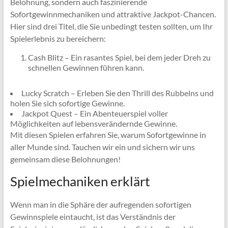
Belohnung, sondern auch faszinierende
Sofortgewinnmechaniken und attraktive Jackpot-Chancen.
Hier sind drei Titel, die Sie unbedingt testen sollten, um Ihr
Spielerlebnis zu bereichern:
Cash Blitz – Ein rasantes Spiel, bei dem jeder Dreh zu
schnellen Gewinnen führen kann.
Lucky Scratch – Erleben Sie den Thrill des Rubbelns und
holen Sie sich sofortige Gewinne.
Jackpot Quest – Ein Abenteuerspiel voller
Möglichkeiten auf lebensverändernde Gewinne.
Mit diesen Spielen erfahren Sie, warum Sofortgewinne in
aller Munde sind. Tauchen wir ein und sichern wir uns
gemeinsam diese Belohnungen!
Spielmechaniken erklärt
Wenn man in die Sphäre der aufregenden sofortigen
Gewinnspiele eintaucht, ist das Verständnis der