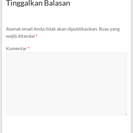
Tinggalkan Balasan
Alamat email Anda tidak akan dipublikasikan.
Ruas yang
wajib ditandai
*
Komentar
*