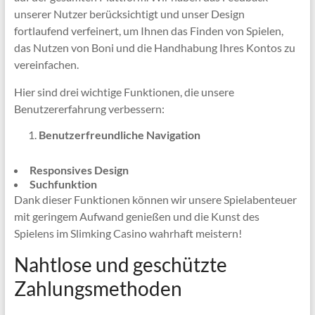
unserer Nutzer berücksichtigt und unser Design
fortlaufend verfeinert, um Ihnen das Finden von Spielen,
das Nutzen von Boni und die Handhabung Ihres Kontos zu
vereinfachen.
Hier sind drei wichtige Funktionen, die unsere
Benutzererfahrung verbessern:
Benutzerfreundliche Navigation
Responsives Design
Suchfunktion
Dank dieser Funktionen können wir unsere Spielabenteuer
mit geringem Aufwand genießen und die Kunst des
Spielens im Slimking Casino wahrhaft meistern!
Nahtlose und geschützte
Zahlungsmethoden