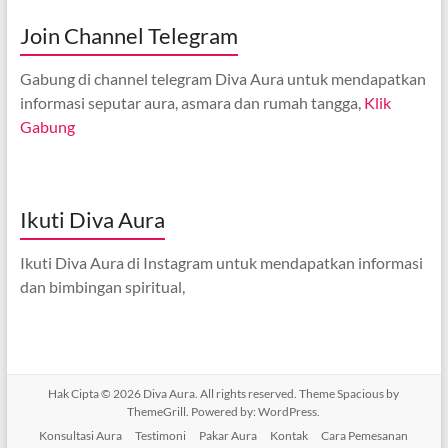
Join Channel Telegram
Gabung di channel telegram Diva Aura untuk mendapatkan
informasi seputar aura, asmara dan rumah tangga,
Klik
Gabung
Ikuti Diva Aura
Ikuti Diva Aura di Instagram untuk mendapatkan informasi
dan bimbingan spiritual,
Hak Cipta © 2026
Diva Aura
. All rights reserved. Theme
Spacious
by
ThemeGrill. Powered by:
WordPress
.
Konsultasi Aura
Testimoni
Pakar Aura
Kontak
Cara Pemesanan