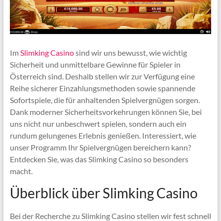
Im
Slimking Casino
sind wir uns bewusst, wie wichtig
Sicherheit und unmittelbare Gewinne für Spieler in
Österreich sind. Deshalb stellen wir zur Verfügung eine
Reihe sicherer Einzahlungsmethoden sowie spannende
Sofortspiele, die für anhaltenden Spielvergnügen sorgen.
Dank moderner Sicherheitsvorkehrungen können Sie, bei
uns nicht nur unbeschwert spielen, sondern auch ein
rundum gelungenes Erlebnis genießen. Interessiert, wie
unser Programm Ihr Spielvergnügen bereichern kann?
Entdecken Sie, was das Slimking Casino so besonders
macht.
Überblick über Slimking Casino
Bei der Recherche zu Slimking Casino stellen wir fest schnell