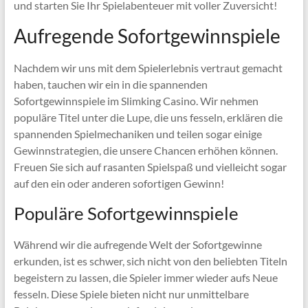
und starten Sie Ihr Spielabenteuer mit voller Zuversicht!
Aufregende Sofortgewinnspiele
Nachdem wir uns mit dem Spielerlebnis vertraut gemacht
haben, tauchen wir ein in die spannenden
Sofortgewinnspiele im Slimking Casino. Wir nehmen
populäre Titel unter die Lupe, die uns fesseln, erklären die
spannenden Spielmechaniken und teilen sogar einige
Gewinnstrategien, die unsere Chancen erhöhen können.
Freuen Sie sich auf rasanten Spielspaß und vielleicht sogar
auf den ein oder anderen sofortigen Gewinn!
Populäre Sofortgewinnspiele
Während wir die aufregende Welt der Sofortgewinne
erkunden, ist es schwer, sich nicht von den beliebten Titeln
begeistern zu lassen, die Spieler immer wieder aufs Neue
fesseln. Diese Spiele bieten nicht nur unmittelbare