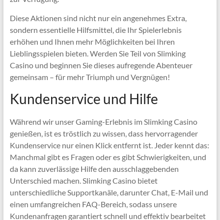
Diese Aktionen sind nicht nur ein angenehmes Extra,
sondern essentielle Hilfsmittel, die Ihr Spielerlebnis
erhöhen und Ihnen mehr Möglichkeiten bei Ihren
Lieblingsspielen bieten. Werden Sie Teil von Slimking
Casino und beginnen Sie dieses aufregende Abenteuer
gemeinsam – für mehr Triumph und Vergnügen!
Kundenservice und Hilfe
Während wir unser Gaming-Erlebnis im Slimking Casino
genießen, ist es tröstlich zu wissen, dass hervorragender
Kundenservice nur einen Klick entfernt ist. Jeder kennt das:
Manchmal gibt es Fragen oder es gibt Schwierigkeiten, und
da kann zuverlässige Hilfe den ausschlaggebenden
Unterschied machen. Slimking Casino bietet
unterschiedliche Supportkanäle, darunter Chat, E-Mail und
einen umfangreichen FAQ-Bereich, sodass unsere
Kundenanfragen garantiert schnell und effektiv bearbeitet