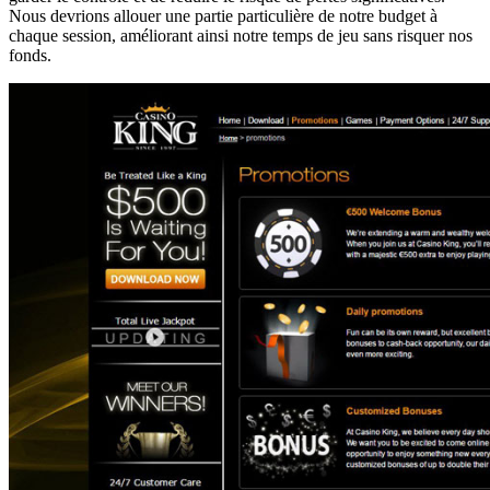
Nous devrions allouer une partie particulière de notre budget à
chaque session, améliorant ainsi notre temps de jeu sans risquer nos
fonds.