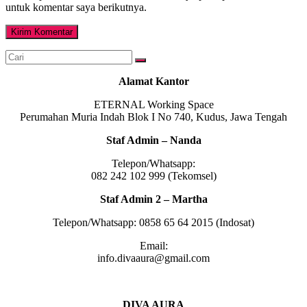
untuk komentar saya berikutnya.
Alamat Kantor
ETERNAL Working Space
Perumahan Muria Indah Blok I No 740, Kudus, Jawa Tengah
Staf Admin – Nanda
Telepon/Whatsapp:
082 242 102 999 (Tekomsel)
Staf Admin 2 – Martha
Telepon/Whatsapp: 0858 65 64 2015 (Indosat)
Email:
info.divaaura@gmail.com
DIVA AURA