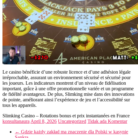
Le casino bénéficie d’une robuste licence et d’une adhésion légale
irréprochable, assurant un environnement sécurisé et sécurisé pour
les joueurs. Les indicateurs montrent d’un niveau de fidélisation
important, grâce à une offre promotionnelle variée et un programme
de fidélité avantageux. De plus, Slimking mise dans des innovations
de pointe, améliorant ainsi l’expérience de jeu et l’accessibilité sur
tous les appareils.
Slimking Casino – Rotations bonus et prix instantanées en France
konsultanaura
April 8, 2026
Uncategorized
Tidak ada Komentar
←
Gdzie każdy zakład ma znaczenie dla Polski w kasynie
Sankra