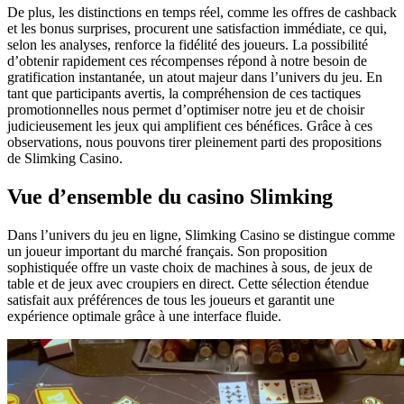
De plus, les distinctions en temps réel, comme les offres de cashback
et les bonus surprises, procurent une satisfaction immédiate, ce qui,
selon les analyses, renforce la fidélité des joueurs. La possibilité
d’obtenir rapidement ces récompenses répond à notre besoin de
gratification instantanée, un atout majeur dans l’univers du jeu. En
tant que participants avertis, la compréhension de ces tactiques
promotionnelles nous permet d’optimiser notre jeu et de choisir
judicieusement les jeux qui amplifient ces bénéfices. Grâce à ces
observations, nous pouvons tirer pleinement parti des propositions
de Slimking Casino.
Vue d’ensemble du casino Slimking
Dans l’univers du jeu en ligne, Slimking Casino se distingue comme
un joueur important du marché français. Son proposition
sophistiquée offre un vaste choix de machines à sous, de jeux de
table et de jeux avec croupiers en direct. Cette sélection étendue
satisfait aux préférences de tous les joueurs et garantit une
expérience optimale grâce à une interface fluide.