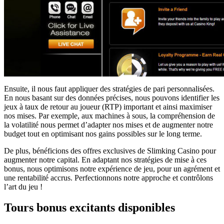
Ensuite, il nous faut appliquer des stratégies de pari personnalisées.
En nous basant sur des données précises, nous pouvons identifier les
jeux à taux de retour au joueur (RTP) important et ainsi maximiser
nos mises. Par exemple, aux machines à sous, la compréhension de
la volatilité nous permet d’adapter nos mises et de augmenter notre
budget tout en optimisant nos gains possibles sur le long terme.
De plus, bénéficions des offres exclusives de Slimking Casino pour
augmenter notre capital. En adaptant nos stratégies de mise à ces
bonus, nous optimisons notre expérience de jeu, pour un agrément et
une rentabilité accrus. Perfectionnons notre approche et contrôlons
l’art du jeu !
Tours bonus excitants disponibles