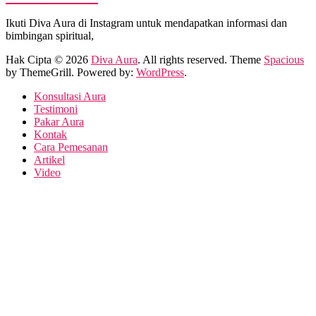
Ikuti Diva Aura di Instagram untuk mendapatkan informasi dan
bimbingan spiritual,
Hak Cipta © 2026
Diva Aura
. All rights reserved. Theme
Spacious
by ThemeGrill. Powered by:
WordPress
.
Konsultasi Aura
Testimoni
Pakar Aura
Kontak
Cara Pemesanan
Artikel
Video