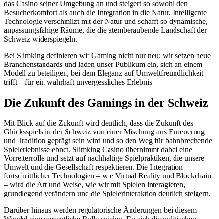
das Casino seiner Umgebung an und steigert so sowohl den
Besucherkomfort als auch die Integration in die Natur. Intelligente
Technologie verschmilzt mit der Natur und schafft so dynamische,
anpassungsfähige Räume, die die atemberaubende Landschaft der
Schweiz widerspiegeln.
Bei Slimking definieren wir Gaming nicht nur neu; wir setzen neue
Branchenstandards und laden unser Publikum ein, sich an einem
Modell zu beteiligen, bei dem Eleganz auf Umweltfreundlichkeit
trifft – für ein wahrhaft unvergessliches Erlebnis.
Die Zukunft des Gamings in der Schweiz
Mit Blick auf die Zukunft wird deutlich, dass die Zukunft des
Glücksspiels in der Schweiz von einer Mischung aus Erneuerung
und Tradition geprägt sein wird und so den Weg für bahnbrechende
Spielerlebnisse ebnet. Slimking Casino übernimmt dabei eine
Vorreiterrolle und setzt auf nachhaltige Spielpraktiken, die unsere
Umwelt und die Gesellschaft respektieren. Die Integration
fortschrittlicher Technologien – wie Virtual Reality und Blockchain
– wird die Art und Weise, wie wir mit Spielen interagieren,
grundlegend verändern und die Spielerinteraktion deutlich steigern.
Darüber hinaus werden regulatorische Änderungen bei diesem
Wandel eine wesentliche Rolle spielen. Da sich die politischen