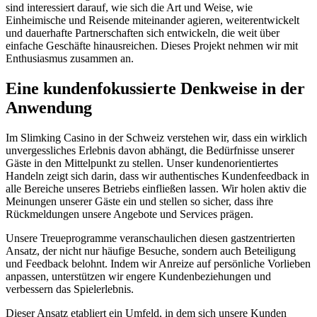
sind interessiert darauf, wie sich die Art und Weise, wie
Einheimische und Reisende miteinander agieren, weiterentwickelt
und dauerhafte Partnerschaften sich entwickeln, die weit über
einfache Geschäfte hinausreichen. Dieses Projekt nehmen wir mit
Enthusiasmus zusammen an.
Eine kundenfokussierte Denkweise in der
Anwendung
Im Slimking Casino in der Schweiz verstehen wir, dass ein wirklich
unvergessliches Erlebnis davon abhängt, die Bedürfnisse unserer
Gäste in den Mittelpunkt zu stellen. Unser kundenorientiertes
Handeln zeigt sich darin, dass wir authentisches Kundenfeedback in
alle Bereiche unseres Betriebs einfließen lassen. Wir holen aktiv die
Meinungen unserer Gäste ein und stellen so sicher, dass ihre
Rückmeldungen unsere Angebote und Services prägen.
Unsere Treueprogramme veranschaulichen diesen gastzentrierten
Ansatz, der nicht nur häufige Besuche, sondern auch Beteiligung
und Feedback belohnt. Indem wir Anreize auf persönliche Vorlieben
anpassen, unterstützen wir engere Kundenbeziehungen und
verbessern das Spielerlebnis.
Dieser Ansatz etabliert ein Umfeld, in dem sich unsere Kunden