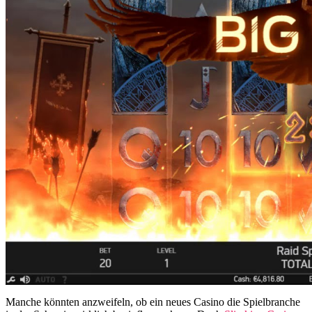
Manche könnten anzweifeln, ob ein neues Casino die Spielbranche