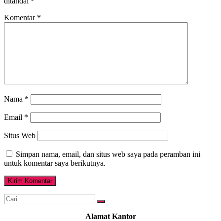
ditandai
*
Komentar
*
Nama
*
Email
*
Situs Web
Simpan nama, email, dan situs web saya pada peramban ini
untuk komentar saya berikutnya.
Alamat Kantor