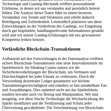
Technologie und Gaming-Mechanik eröffnet personalisierte
Erlebnisse, in denen wir uns verstanden und persönlich betreut
fühlen. Die Analyse dieser Daten führt zu einem besseren
Verständnis von Trends und Strukturen und erhöht dadurch
Beteiligung und Zufriedenheit. Letztendlich platzieren uns diese
Entwicklungen an der Vorderfront des Gamings, wo Eingebung
durch gut begründete, handlungsrelevante Informationen gestärkt
wird und wir unsere Gaming-Erfahrungen mit neu gewonnener
Kompetenz lenken können.
Verlässliche Blockchain-Transaktionen
Aufbauend auf den Entwicklungen in der Datenanalyse eröffnen
sichere Blockchain-Transaktionen eine neue Innovationsstufe im
Spielebereich. Im Slimking Casino nutzen wir die
Sicherheitsvorkehrungen der Blockchain, um Vertrauen und
Durchsichtigkeit bei jeder Einsatz zu verbessern. Durch die
Verwendung dezentraler Ledger garantieren wir höchste
Transaktionsgeschwindigkeit und erlauben so fast unmittelbare Ein-
und Auszahlungen. Dies optimiert nicht nur das Spielerlebnis,
sondern bewahrt auch vor Betrug und Manipulation. Wir sind
neugierig, wie diese frische Technologie die Wechselwirkung der
Spieler modifiziert und die Verifizierung und Schutz jeder
Überweisung gewährleistet. Die Verschmelzung von Blockchain-