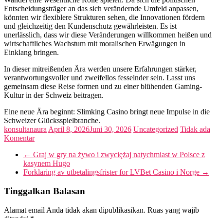
Entscheidungsträger an das sich verändernde Umfeld anpassen,
könnten wir flexiblere Strukturen sehen, die Innovationen fördern
und gleichzeitig den Kundenschutz gewährleisten. Es ist
unerlässlich, dass wir diese Veränderungen willkommen heißen und
wirtschaftliches Wachstum mit moralischen Erwägungen in
Einklang bringen.
In dieser mitreißenden Ära werden unsere Erfahrungen stärker,
verantwortungsvoller und zweifellos fesselnder sein. Lasst uns
gemeinsam diese Reise formen und zu einer blühenden Gaming-
Kultur in der Schweiz beitragen.
Eine neue Ära beginnt: Slimking Casino bringt neue Impulse in die
Schweizer Glücksspielbranche.
konsultanaura
April 8, 2026
Juni 30, 2026
Uncategorized
Tidak ada
Komentar
←
Graj w gry na żywo i zwyciężaj natychmiast w Polsce z
kasynem Hugo
Forklaring av utbetalingsfrister for LVBet Casino i Norge
→
Tinggalkan Balasan
Alamat email Anda tidak akan dipublikasikan.
Ruas yang wajib