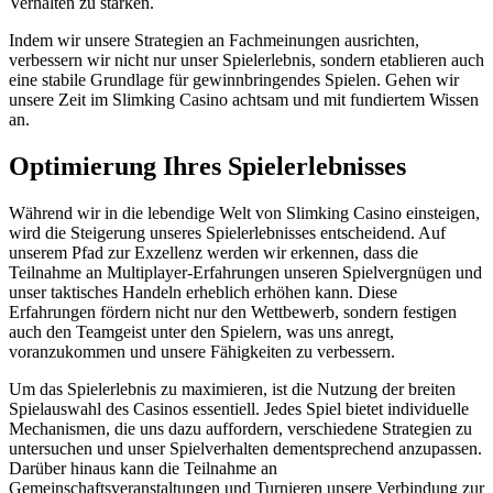
Verhalten zu stärken.
Indem wir unsere Strategien an Fachmeinungen ausrichten,
verbessern wir nicht nur unser Spielerlebnis, sondern etablieren auch
eine stabile Grundlage für gewinnbringendes Spielen. Gehen wir
unsere Zeit im Slimking Casino achtsam und mit fundiertem Wissen
an.
Optimierung Ihres Spielerlebnisses
Während wir in die lebendige Welt von Slimking Casino einsteigen,
wird die Steigerung unseres Spielerlebnisses entscheidend. Auf
unserem Pfad zur Exzellenz werden wir erkennen, dass die
Teilnahme an Multiplayer-Erfahrungen unseren Spielvergnügen und
unser taktisches Handeln erheblich erhöhen kann. Diese
Erfahrungen fördern nicht nur den Wettbewerb, sondern festigen
auch den Teamgeist unter den Spielern, was uns anregt,
voranzukommen und unsere Fähigkeiten zu verbessern.
Um das Spielerlebnis zu maximieren, ist die Nutzung der breiten
Spielauswahl des Casinos essentiell. Jedes Spiel bietet individuelle
Mechanismen, die uns dazu auffordern, verschiedene Strategien zu
untersuchen und unser Spielverhalten dementsprechend anzupassen.
Darüber hinaus kann die Teilnahme an
Gemeinschaftsveranstaltungen und Turnieren unsere Verbindung zur