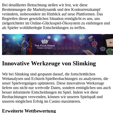
Bei detaillierter Betrachtung stellen wir fest, wie diese
Bestimmungen die Marktdynamik und den Konkurrenzkampf
verändern, insbesondere im Hinblick auf neue Plattformen. Das
Begreifen dieser gesetzlichen Situation ermöglicht es uns, uns
zielgerichteter im Online-Glücksspiel-Ökosystem zu einbringen und
als Spieler wohlüberlegte Entscheidungen zu treffen.
Innovative Werkzeuge von Slimking
Wir bei Slimking sind gespannt darauf, die fortschrittlichen
Wettanalysen und Echtzeit-Spielbeobachtungen zu analysieren, die
unser Spielvergnügen optimieren. Diese innovativen Werkzeuge
liefern uns nicht nur wertvolle Daten, sondern ermöglichen uns auch
besser informierte Entscheidungen im Spiel. Indem wir diese
Beobachtungen verwenden, können wir unseren Spielspaß und
unseren möglichen Erfolg im Casino maximieren.
Erweiterte Wettbewertung