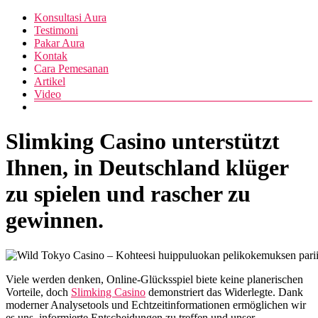
Skip
Menu
Konsultasi Aura
Pusat
to
Diva
Testimoni
Layanan
content
Pakar Aura
Aura
Buka
Kontak
Aura
Cara Pemesanan
Artikel
Video
Slimking Casino unterstützt
Ihnen, in Deutschland klüger
zu spielen und rascher zu
gewinnen.
Viele werden denken, Online-Glücksspiel biete keine planerischen
Vorteile, doch
Slimking Casino
demonstriert das Widerlegte. Dank
moderner Analysetools und Echtzeitinformationen ermöglichen wir
es uns, informierte Entscheidungen zu treffen und unser