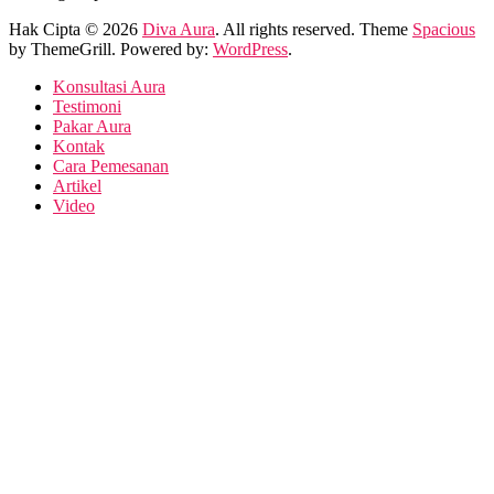
Hak Cipta © 2026
Diva Aura
. All rights reserved. Theme
Spacious
by ThemeGrill. Powered by:
WordPress
.
Konsultasi Aura
Testimoni
Pakar Aura
Kontak
Cara Pemesanan
Artikel
Video