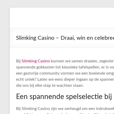
Skip
to
Diva
Pusat
content
Layanan
Aura
Buka
Aura
Slimking Casino – Draai, win en celebr
Bij
Slimking Casino
kunnen we samen draaien, zegeviere
spannende gokkasten tot klassieke tafelspellen, er is v
een gastvrije community vormen we een boeiende omge
echt uniek? Laten we eens dieper ingaan op de spanne
die ons bij elke stap te wachten staan.
Een spannende spelselectie bij
Bij Slimking Casino zijn we verheugd om een indrukwe