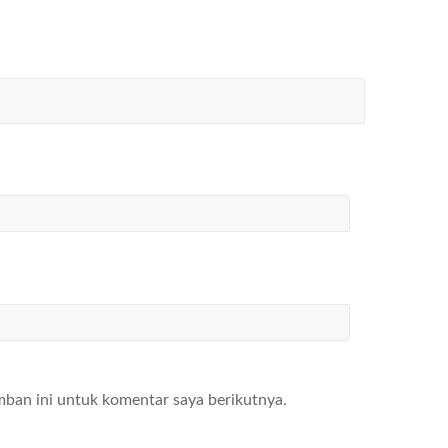
mban ini untuk komentar saya berikutnya.