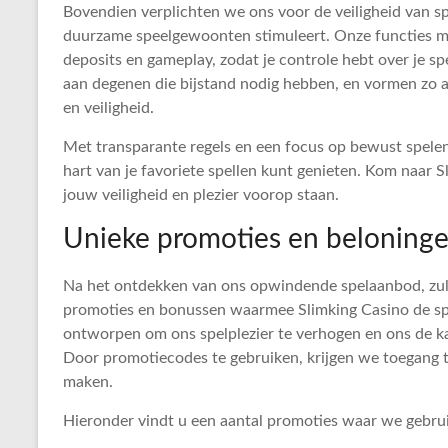
Bovendien verplichten we ons voor de veiligheid van sp
duurzame speelgewoonten stimuleert. Onze functies ma
deposits en gameplay, zodat je controle hebt over je s
aan degenen die bijstand nodig hebben, en vormen zo 
en veiligheid.
Met transparante regels en een focus op bewust spele
hart van je favoriete spellen kunt genieten. Kom naar 
jouw veiligheid en plezier voorop staan.
Unieke promoties en beloning
Na het ontdekken van ons opwindende spelaanbod, zulle
promoties en bonussen waarmee Slimking Casino de spel
ontworpen om ons spelplezier te verhogen en ons de ka
Door promotiecodes te gebruiken, krijgen we toegang t
maken.
Hieronder vindt u een aantal promoties waar we gebr