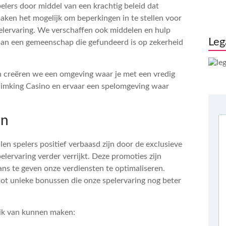
elers door middel van een krachtig beleid dat
ken het mogelijk om beperkingen in te stellen voor
pelervaring. We verschaffen ook middelen en hulp
Leg
aan een gemeenschap die gefundeerd is op zekerheid
n creëren we een omgeving waar je met een vredig
Slimking Casino en ervaar een spelomgeving waar
en
n spelers positief verbaasd zijn door de exclusieve
ervaring verder verrijkt. Deze promoties zijn
ns te geven onze verdiensten te optimaliseren.
ot unieke bonussen die onze spelervaring nog beter
uik van kunnen maken: