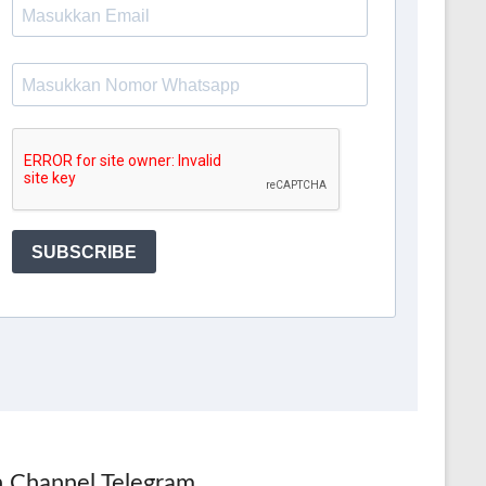
n Channel Telegram