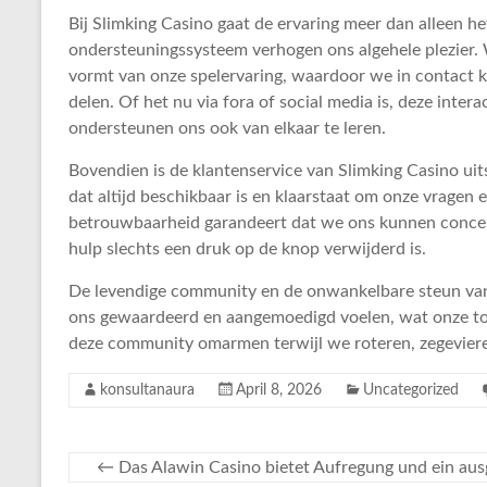
Bij Slimking Casino gaat de ervaring meer dan alleen 
ondersteuningssysteem verhogen ons algehele plezier.
vormt van onze spelervaring, waardoor we in contact 
delen. Of het nu via fora of social media is, deze inter
ondersteunen ons ook van elkaar te leren.
Bovendien is de klantenservice van Slimking Casino u
dat altijd beschikbaar is en klaarstaat om onze vrage
betrouwbaarheid garandeert dat we ons kunnen concen
hulp slechts een druk op de knop verwijderd is.
De levendige community en de onwankelbare steun van
ons gewaardeerd en aangemoedigd voelen, wat onze tot
deze community omarmen terwijl we roteren, zegeviere
konsultanaura
April 8, 2026
Uncategorized
←
Das Alawin Casino bietet Aufregung und ein aus