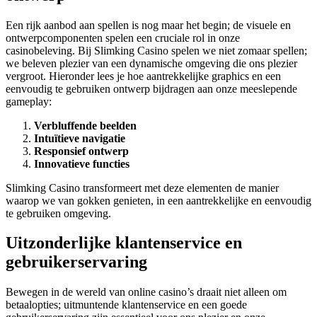
Een rijk aanbod aan spellen is nog maar het begin; de visuele en
ontwerpcomponenten spelen een cruciale rol in onze
casinobeleving. Bij Slimking Casino spelen we niet zomaar spellen;
we beleven plezier van een dynamische omgeving die ons plezier
vergroot. Hieronder lees je hoe aantrekkelijke graphics en een
eenvoudig te gebruiken ontwerp bijdragen aan onze meeslepende
gameplay:
Verbluffende beelden
Intuïtieve navigatie
Responsief ontwerp
Innovatieve functies
Slimking Casino transformeert met deze elementen de manier
waarop we van gokken genieten, in een aantrekkelijke en eenvoudig
te gebruiken omgeving.
Uitzonderlijke klantenservice en
gebruikerservaring
Bewegen in de wereld van online casino’s draait niet alleen om
betaalopties; uitmuntende klantenservice en een goede