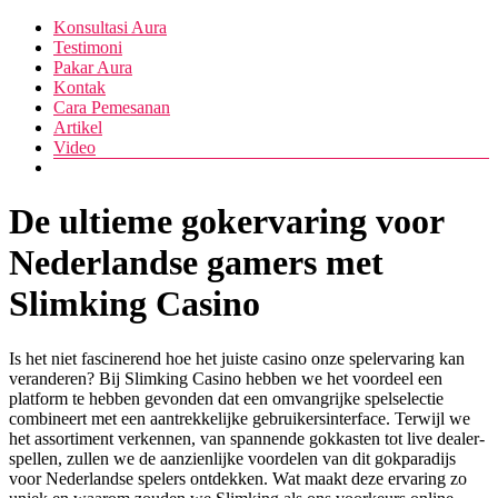
Skip
Menu
Konsultasi Aura
Pusat
to
Diva
Testimoni
Layanan
content
Pakar Aura
Aura
Buka
Kontak
Aura
Cara Pemesanan
Artikel
Video
De ultieme gokervaring voor
Nederlandse gamers met
Slimking Casino
Is het niet fascinerend hoe het juiste casino onze spelervaring kan
veranderen? Bij Slimking Casino hebben we het voordeel een
platform te hebben gevonden dat een omvangrijke spelselectie
combineert met een aantrekkelijke gebruikersinterface. Terwijl we
het assortiment verkennen, van spannende gokkasten tot live dealer-
spellen, zullen we de aanzienlijke voordelen van dit gokparadijs
voor Nederlandse spelers ontdekken. Wat maakt deze ervaring zo