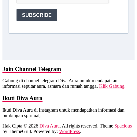
Join Channel Telegram
Gabung di channel telegram Diva Aura untuk mendapatkan
informasi seputar aura, asmara dan rumah tangga,
Klik Gabung
Ikuti Diva Aura
Ikuti Diva Aura di Instagram untuk mendapatkan informasi dan
bimbingan spiritual,
Hak Cipta © 2026
Diva Aura
. All rights reserved. Theme
Spacious
by ThemeGrill. Powered by:
WordPress
.