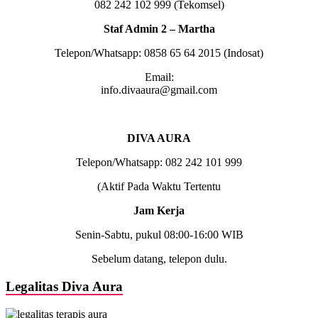
082 242 102 999 (Tekomsel)
Staf Admin 2 – Martha
Telepon/Whatsapp: 0858 65 64 2015 (Indosat)
Email:
info.divaaura@gmail.com
DIVA AURA
Telepon/Whatsapp: 082 242 101 999
(Aktif Pada Waktu Tertentu
Jam Kerja
Senin-Sabtu, pukul 08:00-16:00 WIB
Sebelum datang, telepon dulu.
Legalitas Diva Aura