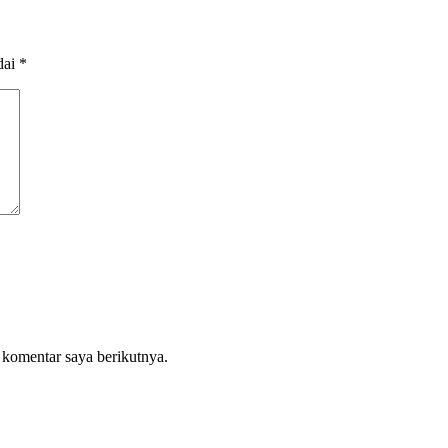
dai
*
 komentar saya berikutnya.