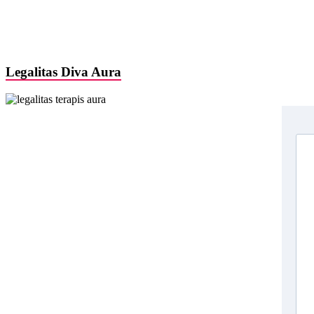
Legalitas Diva Aura