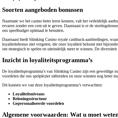
Soorten aangeboden bonussen
Naarmate we het casino beter leren kennen, valt het verleidelijk aan
ervaren zonder een cent uit te geven. Daarnaast is er de stortingsbon
ons speelbudget optimaal te benutten.
Daarnaast biedt Slimking Casino royale cashback-aanbiedingen, waard
loyaliteitsbonus niet vergeten, die onze loyaliteit beloont met bijzon
om strategisch te spelen en uiteindelijk meer te winnen. De diversiteit
Inzicht in loyaliteitsprogramma’s
De loyaliteitsprogramma’s van Slimking Casino zijn een geweldige man
voordelen die ons spelplezier uitbreiden en onze winsten nog beter m
Dit kunnen we van deze loyaliteitsprogramma’s verwachten:
Loyaliteitsniveaus
Beloningsstructuur
Gepersonaliseerde voordelen
Algemene voorwaarden: Wat u moet wete