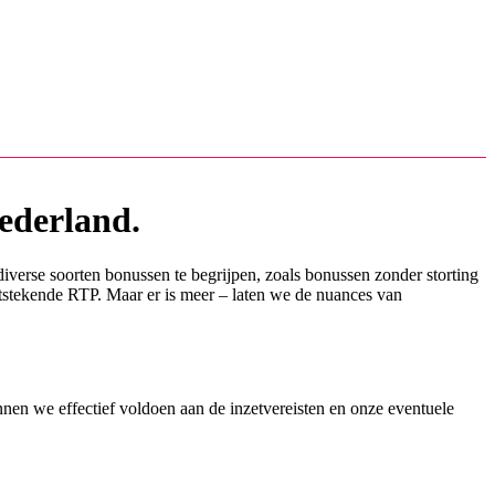
ederland.
verse soorten bonussen te begrijpen, zoals bonussen zonder storting
itstekende RTP. Maar er is meer – laten we de nuances van
en we effectief voldoen aan de inzetvereisten en onze eventuele