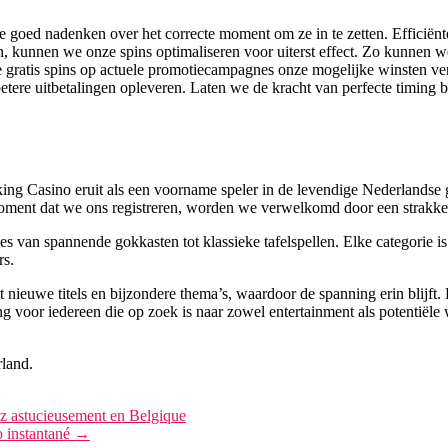
e goed nadenken over het correcte moment om ze in te zetten. Efficiënt
eren, kunnen we onze spins optimaliseren voor uiterst effect. Zo kunnen 
 gratis spins op actuele promotiecampagnes onze mogelijke winsten ve
betere uitbetalingen opleveren. Laten we de kracht van perfecte timing b
g Casino eruit als een voorname speler in de levendige Nederlandse g
oment dat we ons registreren, worden we verwelkomd door een strakke i
es van spannende gokkasten tot klassieke tafelspellen. Elke categorie 
rs.
ieuwe titels en bijzondere thema’s, waardoor de spanning erin blijft. D
ng voor iedereen die op zoek is naar zowel entertainment als potentiël
land.
ez astucieusement en Belgique
o instantané
→