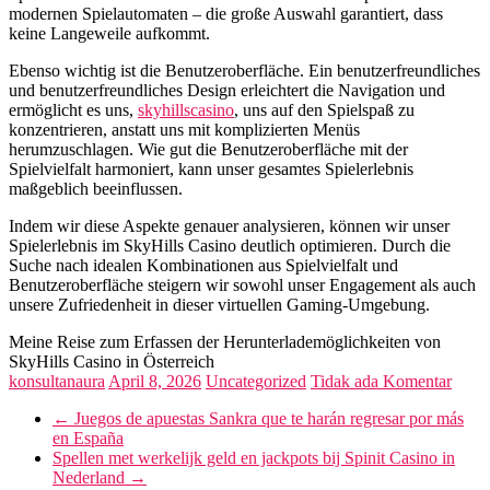
modernen Spielautomaten – die große Auswahl garantiert, dass
keine Langeweile aufkommt.
Ebenso wichtig ist die Benutzeroberfläche. Ein benutzerfreundliches
und benutzerfreundliches Design erleichtert die Navigation und
ermöglicht es uns,
skyhillscasino
, uns auf den Spielspaß zu
konzentrieren, anstatt uns mit komplizierten Menüs
herumzuschlagen. Wie gut die Benutzeroberfläche mit der
Spielvielfalt harmoniert, kann unser gesamtes Spielerlebnis
maßgeblich beeinflussen.
Indem wir diese Aspekte genauer analysieren, können wir unser
Spielerlebnis im SkyHills Casino deutlich optimieren. Durch die
Suche nach idealen Kombinationen aus Spielvielfalt und
Benutzeroberfläche steigern wir sowohl unser Engagement als auch
unsere Zufriedenheit in dieser virtuellen Gaming-Umgebung.
Meine Reise zum Erfassen der Herunterlademöglichkeiten von
SkyHills Casino in Österreich
konsultanaura
April 8, 2026
Uncategorized
Tidak ada Komentar
←
Juegos de apuestas Sankra que te harán regresar por más
en España
Spellen met werkelijk geld en jackpots bij Spinit Casino in
Nederland
→