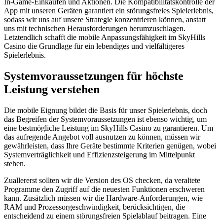
In-Game-Einkäufen und Aktionen. Die Kompatibilitätskontrolle der
App mit unseren Geräten garantiert ein störungsfreies Spielerlebnis,
sodass wir uns auf unsere Strategie konzentrieren können, anstatt
uns mit technischen Herausforderungen herumzuschlagen.
Letztendlich schafft die mobile Anpassungsfähigkeit im SkyHills
Casino die Grundlage für ein lebendiges und vielfältigeres
Spielerlebnis.
Systemvoraussetzungen für höchste
Leistung verstehen
Die mobile Eignung bildet die Basis für unser Spielerlebnis, doch
das Begreifen der Systemvoraussetzungen ist ebenso wichtig, um
eine bestmögliche Leistung im SkyHills Casino zu garantieren. Um
das aufregende Angebot voll ausnutzen zu können, müssen wir
gewährleisten, dass Ihre Geräte bestimmte Kriterien genügen, wobei
Systemverträglichkeit und Effizienzsteigerung im Mittelpunkt
stehen.
Zuallererst sollten wir die Version des OS checken, da veraltete
Programme den Zugriff auf die neuesten Funktionen erschweren
kann. Zusätzlich müssen wir die Hardware-Anforderungen, wie
RAM und Prozessorgeschwindigkeit, berücksichtigen, die
entscheidend zu einem störungsfreien Spielablauf beitragen. Eine