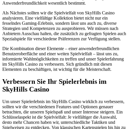
Anwenderfreundlichkeit wesentlich bestimmt.
Als Nächstes sollten wir die Spielvielfalt von SkyHills Casino
analysieren. Eine vielfältige Kollektion bietet nicht nur ein
fesselndes Gaming-Erlebnis, sondern lässt uns auch zu, diverse
Strategien und Kompetenzen zu ausprobieren. Wir müssen nach
Anbietern Ausschau halten, die zusätzlich zu gefragten Spielen auch
Spezialspiele für verschiedene Präferenzen zur Verfügung stellen.
Die Kombination dieser Elemente – einer anwenderfreundlichen
Benutzeroberfläche und einer weiten Spielvielfalt – lässt uns zu,
informierte Wahlmöglichkeiten zu treffen und unser Spielerfahrung
im SkyHills Casino zu verbessern. Sich gründlich mit diesen
Elementen zu beschäftigen, ist wichtig für die Meisterschaft.
Verbessern Sie Ihr Spielerlebnis im
SkyHills Casino
Um unser Spielerlebnis im SkyHills Casino wirklich zu verbessern,
sollten wir die verschiedenen Features und Optionen genauer
betrachten, die unseren Spielspaß und unser Interesse steigern. Ein
Schlüsselaspekt ist die Spielvielfalt: Je vielfältiger die Auswahl,
desto mehr Chancen haben wir, unterschiedliche Taktiken und
Spielweisen zu entdecken. Von klassischen Kartenspielen bis hin zu