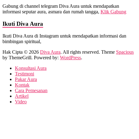
Gabung di channel telegram Diva Aura untuk mendapatkan
informasi seputar aura, asmara dan rumah tangga,
Klik Gabung
Ikuti Diva Aura
Ikuti Diva Aura di Instagram untuk mendapatkan informasi dan
bimbingan spiritual,
Hak Cipta © 2026
Diva Aura
. All rights reserved. Theme
Spacious
by ThemeGrill. Powered by:
WordPress
.
Konsultasi Aura
Testimoni
Pakar Aura
Kontak
Cara Pemesanan
Artikel
Video