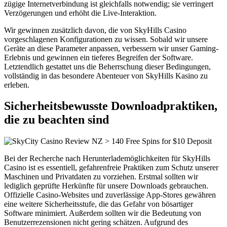
zügige Internetverbindung ist gleichfalls notwendig; sie verringert
Verzögerungen und erhöht die Live-Interaktion.
Wir gewinnen zusätzlich davon, die von SkyHills Casino
vorgeschlagenen Konfigurationen zu wissen. Sobald wir unsere
Geräte an diese Parameter anpassen, verbessern wir unser Gaming-
Erlebnis und gewinnen ein tieferes Begreifen der Software.
Letztendlich gestattet uns die Beherrschung dieser Bedingungen,
vollständig in das besondere Abenteuer von SkyHills Kasino zu
erleben.
Sicherheitsbewusste Downloadpraktiken,
die zu beachten sind
Bei der Recherche nach Herunterlademöglichkeiten für SkyHills
Casino ist es essentiell, gefahrenfreie Praktiken zum Schutz unserer
Maschinen und Privatdaten zu vorziehen. Erstmal sollten wir
lediglich geprüfte Herkünfte für unsere Downloads gebrauchen.
Offizielle Casino-Websites und zuverlässige App-Stores gewähren
eine weitere Sicherheitsstufe, die das Gefahr von bösartiger
Software minimiert. Außerdem sollten wir die Bedeutung von
Benutzerrezensionen nicht gering schätzen. Aufgrund des