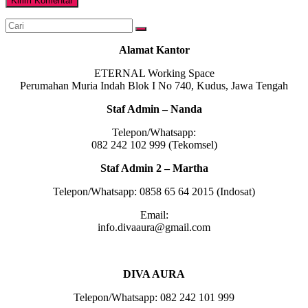
Alamat Kantor
ETERNAL Working Space
Perumahan Muria Indah Blok I No 740, Kudus, Jawa Tengah
Staf Admin – Nanda
Telepon/Whatsapp:
082 242 102 999 (Tekomsel)
Staf Admin 2 – Martha
Telepon/Whatsapp: 0858 65 64 2015 (Indosat)
Email:
info.divaaura@gmail.com
DIVA AURA
Telepon/Whatsapp: 082 242 101 999