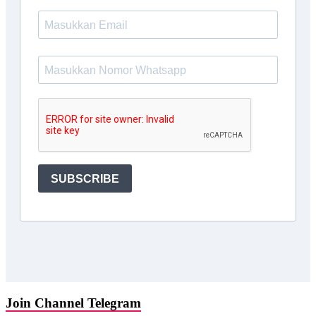
Join Channel Telegram