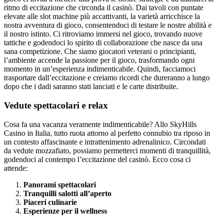
ritmo di eccitazione che circonda il casinò. Dai tavoli con puntate
elevate alle slot machine più accattivanti, la varietà arricchisce la
nostra avventura di gioco, consentendoci di testare le nostre abilità e
il nostro istinto. Ci ritroviamo immersi nel gioco, trovando nuove
tattiche e godendoci lo spirito di collaborazione che nasce da una
sana competizione. Che siamo giocatori veterani o principianti,
l’ambiente accende la passione per il gioco, trasformando ogni
momento in un’esperienza indimenticabile. Quindi, facciamoci
trasportare dall’eccitazione e creiamo ricordi che dureranno a lungo
dopo che i dadi saranno stati lanciati e le carte distribuite.
Vedute spettacolari e relax
Cosa fa una vacanza veramente indimenticabile? Allo SkyHills
Casino in Italia, tutto ruota attorno al perfetto connubio tra riposo in
un contesto affascinante e intrattenimento adrenalinico. Circondati
da vedute mozzafiato, possiamo permetterci momenti di tranquillità,
godendoci al contempo l’eccitazione del casinò. Ecco cosa ci
attende:
Panorami spettacolari
Tranquilli salotti all’aperto
Piaceri culinarie
Esperienze per il wellness