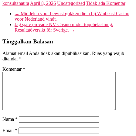
konsultanaura
April 8, 2026
Uncategorized
Tidak ada Komentar
←
Middelen voor bewust gokken die u bij Winbeast Casino
voor Nederland vindt.
Jag själv provade NV Casino under toppbelastning.
Resultatöversikt för Sverige.
→
Tinggalkan Balasan
Alamat email Anda tidak akan dipublikasikan.
Ruas yang wajib
ditandai
*
Komentar
*
Nama
*
Email
*