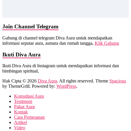
Join Channel Telegram
Gabung di channel telegram Diva Aura untuk mendapatkan
informasi seputar aura, asmara dan rumah tangga,
Klik Gabung
Ikuti Diva Aura
Ikuti Diva Aura di Instagram untuk mendapatkan informasi dan
bimbingan spiritual,
Hak Cipta © 2026
Diva Aura
. All rights reserved. Theme
Spacious
by ThemeGrill. Powered by:
WordPress
.
Konsultasi Aura
Testimoni
Pakar Aura
Kontak
Cara Pemesanan
Artikel
Video