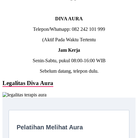
DIVA AURA
Telepon/Whatsapp: 082 242 101 999
(Aktif Pada Waktu Tertentu
Jam Kerja
Senin-Sabtu, pukul 08:00-16:00 WIB
Sebelum datang, telepon dulu.
Legalitas Diva Aura