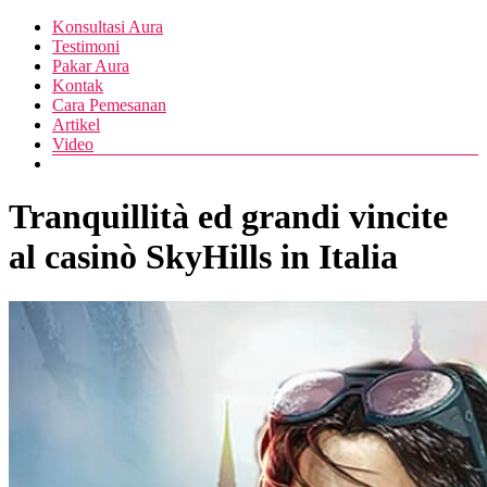
Skip
Menu
Konsultasi Aura
Pusat
to
Diva
Testimoni
Layanan
content
Pakar Aura
Aura
Buka
Kontak
Aura
Cara Pemesanan
Artikel
Video
Tranquillità ed grandi vincite
al casinò SkyHills in Italia