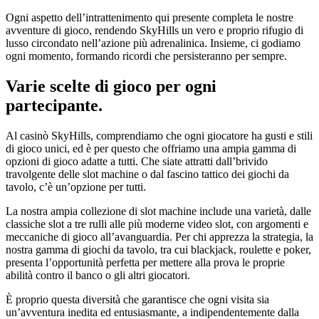
Ogni aspetto dell’intrattenimento qui presente completa le nostre
avventure di gioco, rendendo SkyHills un vero e proprio rifugio di
lusso circondato nell’azione più adrenalinica. Insieme, ci godiamo
ogni momento, formando ricordi che persisteranno per sempre.
Varie scelte di gioco per ogni
partecipante.
Al casinò SkyHills, comprendiamo che ogni giocatore ha gusti e stili
di gioco unici, ed è per questo che offriamo una ampia gamma di
opzioni di gioco adatte a tutti. Che siate attratti dall’brivido
travolgente delle slot machine o dal fascino tattico dei giochi da
tavolo, c’è un’opzione per tutti.
La nostra ampia collezione di slot machine include una varietà, dalle
classiche slot a tre rulli alle più moderne video slot, con argomenti e
meccaniche di gioco all’avanguardia. Per chi apprezza la strategia, la
nostra gamma di giochi da tavolo, tra cui blackjack, roulette e poker,
presenta l’opportunità perfetta per mettere alla prova le proprie
abilità contro il banco o gli altri giocatori.
È proprio questa diversità che garantisce che ogni visita sia
un’avventura inedita ed entusiasmante, a indipendentemente dalla