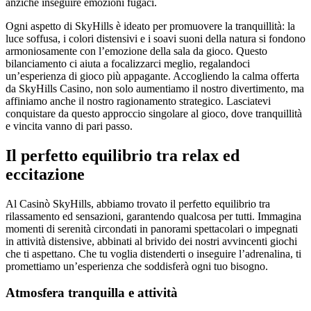
anziché inseguire emozioni fugaci.
Ogni aspetto di SkyHills è ideato per promuovere la tranquillità: la
luce soffusa, i colori distensivi e i soavi suoni della natura si fondono
armoniosamente con l’emozione della sala da gioco. Questo
bilanciamento ci aiuta a focalizzarci meglio, regalandoci
un’esperienza di gioco più appagante. Accogliendo la calma offerta
da SkyHills Casino, non solo aumentiamo il nostro divertimento, ma
affiniamo anche il nostro ragionamento strategico. Lasciatevi
conquistare da questo approccio singolare al gioco, dove tranquillità
e vincita vanno di pari passo.
Il perfetto equilibrio tra relax ed
eccitazione
Al Casinò SkyHills, abbiamo trovato il perfetto equilibrio tra
rilassamento ed sensazioni, garantendo qualcosa per tutti. Immagina
momenti di serenità circondati in panorami spettacolari o impegnati
in attività distensive, abbinati al brivido dei nostri avvincenti giochi
che ti aspettano. Che tu voglia distenderti o inseguire l’adrenalina, ti
promettiamo un’esperienza che soddisferà ogni tuo bisogno.
Atmosfera tranquilla e attività