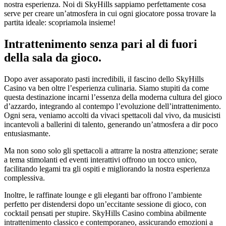
nostra esperienza. Noi di SkyHills sappiamo perfettamente cosa
serve per creare un’atmosfera in cui ogni giocatore possa trovare la
partita ideale: scopriamola insieme!
Intrattenimento senza pari al di fuori
della sala da gioco.
Dopo aver assaporato pasti incredibili, il fascino dello SkyHills
Casino va ben oltre l’esperienza culinaria. Siamo stupiti da come
questa destinazione incarni l’essenza della moderna cultura del gioco
d’azzardo, integrando al contempo l’evoluzione dell’intrattenimento.
Ogni sera, veniamo accolti da vivaci spettacoli dal vivo, da musicisti
incantevoli a ballerini di talento, generando un’atmosfera a dir poco
entusiasmante.
Ma non sono solo gli spettacoli a attrarre la nostra attenzione; serate
a tema stimolanti ed eventi interattivi offrono un tocco unico,
facilitando legami tra gli ospiti e migliorando la nostra esperienza
complessiva.
Inoltre, le raffinate lounge e gli eleganti bar offrono l’ambiente
perfetto per distendersi dopo un’eccitante sessione di gioco, con
cocktail pensati per stupire. SkyHills Casino combina abilmente
intrattenimento classico e contemporaneo, assicurando emozioni a