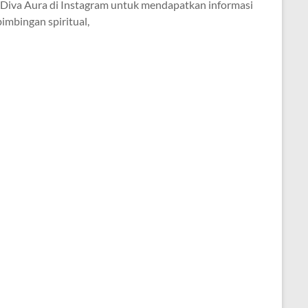
i Diva Aura di Instagram untuk mendapatkan informasi
imbingan spiritual,