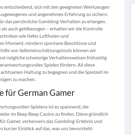
 es entscheidend, sich mit den geeigneten Werkzeugen
 ausgewogenes und angenehmes Erfahrung zu sichern.
 für das persönliche Gambling-Verhalten zu erlangen.
 als auch geldbezogen – erhalten wir die Kontrolle
echniken wie tiefes Luftholen und
en Moment, mindern spontane Beschlüsse und
thilfe von Selbsteinschätzungstools können wir
d mögliche schwierige Verhaltensweisen frühzeitig
 verantwortungsvolles Spielen fördern. All diese
 achtsamen Haltung zu begegnen und die Spielzeit im
gnügen zu machen.
le für German Gamer
rtungsvollen Spielens ist es spannend, die
ieler im Beep Beep Casino zu finden. Diese gründlich
für Gamer, verbessern das Gambling-Erlebnis und
n kurzer Einblick auf das, was uns bevorsteht: