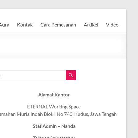
Aura
Kontak
Cara Pemesanan
Artikel
Video
Alamat Kantor
ETERNAL Working Space
umahan Muria Indah Blok I No 740, Kudus, Jawa Tengah
Staf Admin – Nanda
Telepon/Whatsapp: