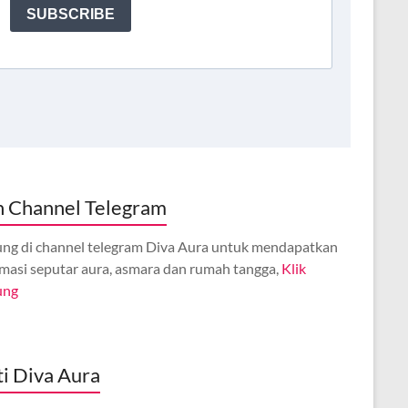
n Channel Telegram
ng di channel telegram Diva Aura untuk mendapatkan
rmasi seputar aura, asmara dan rumah tangga,
Klik
ung
ti Diva Aura