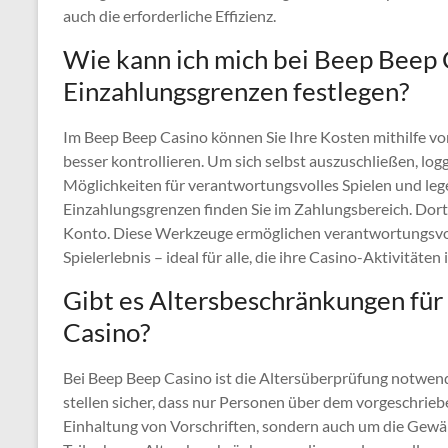
auch die erforderliche Effizienz.
Wie kann ich mich bei Beep Beep 
Einzahlungsgrenzen festlegen?
Im Beep Beep Casino können Sie Ihre Kosten mithilfe v
besser kontrollieren. Um sich selbst auszuschließen, logge
Möglichkeiten für verantwortungsvolles Spielen und leg
Einzahlungsgrenzen finden Sie im Zahlungsbereich. Dort 
Konto. Diese Werkzeuge ermöglichen verantwortungsvoll
Spielerlebnis – ideal für alle, die ihre Casino-Aktivitäte
Gibt es Altersbeschränkungen für
Casino?
Bei Beep Beep Casino ist die Altersüberprüfung notwend
stellen sicher, dass nur Personen über dem vorgeschrieb
Einhaltung von Vorschriften, sondern auch um die Gewäh