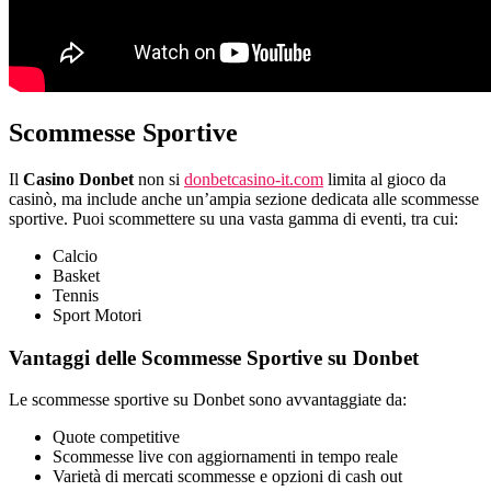
Scommesse Sportive
Il
Casino Donbet
non si
donbetcasino-it.com
limita al gioco da
casinò, ma include anche un’ampia sezione dedicata alle scommesse
sportive. Puoi scommettere su una vasta gamma di eventi, tra cui:
Calcio
Basket
Tennis
Sport Motori
Vantaggi delle Scommesse Sportive su Donbet
Le scommesse sportive su Donbet sono avvantaggiate da:
Quote competitive
Scommesse live con aggiornamenti in tempo reale
Varietà di mercati scommesse e opzioni di cash out