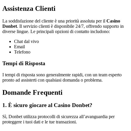
Assistenza Clienti
La soddisfazione del cliente è una priorità assoluta per il
Casino
Donbet
. Il servizio clienti è disponibile 24/7, offrendo supporto in
diverse lingue. Le principali opzioni di contatto includono:
Chat dal vivo
Email
Telefono
Tempi di Risposta
I tempi di risposta sono generalmente rapidi, con un team esperto
pronto ad assisterti con qualsiasi domanda o problema.
Domande Frequenti
1. È sicuro giocare al Casino Donbet?
Sì, Donbet utilizza protocolli di sicurezza all’avanguardia per
proteggere i tuoi dati e le tue transazioni.