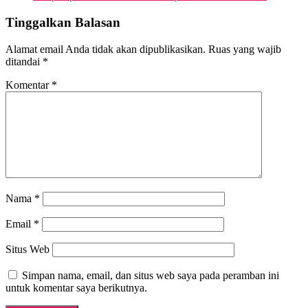
Tinggalkan Balasan
Alamat email Anda tidak akan dipublikasikan.
Ruas yang wajib
ditandai
*
Komentar
*
Nama
*
Email
*
Situs Web
Simpan nama, email, dan situs web saya pada peramban ini
untuk komentar saya berikutnya.