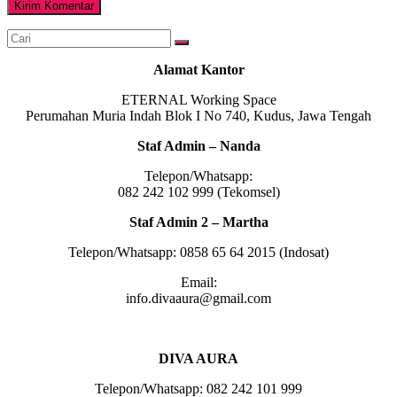
Alamat Kantor
ETERNAL Working Space
Perumahan Muria Indah Blok I No 740, Kudus, Jawa Tengah
Staf Admin – Nanda
Telepon/Whatsapp:
082 242 102 999 (Tekomsel)
Staf Admin 2 – Martha
Telepon/Whatsapp: 0858 65 64 2015 (Indosat)
Email:
info.divaaura@gmail.com
DIVA AURA
Telepon/Whatsapp: 082 242 101 999