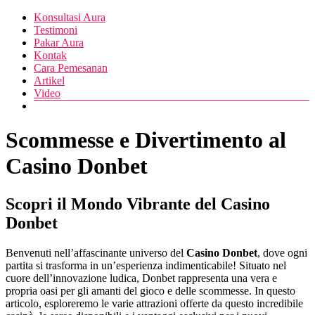
Skip
Menu
Konsultasi Aura
Pusat
to
Diva
Testimoni
Layanan
content
Pakar Aura
Aura
Buka
Kontak
Aura
Cara Pemesanan
Artikel
Video
Scommesse e Divertimento al
Casino Donbet
Scopri il Mondo Vibrante del Casino
Donbet
Benvenuti nell’affascinante universo del
Casino Donbet
, dove ogni
partita si trasforma in un’esperienza indimenticabile! Situato nel
cuore dell’innovazione ludica, Donbet rappresenta una vera e
propria oasi per gli amanti del gioco e delle scommesse. In questo
articolo, esploreremo le varie attrazioni offerte da questo incredibile