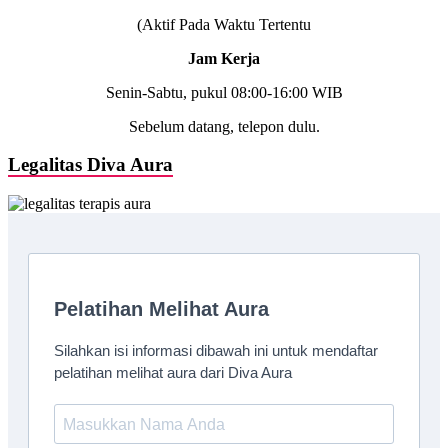
(Aktif Pada Waktu Tertentu
Jam Kerja
Senin-Sabtu, pukul 08:00-16:00 WIB
Sebelum datang, telepon dulu.
Legalitas Diva Aura