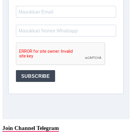
Join Channel Telegram