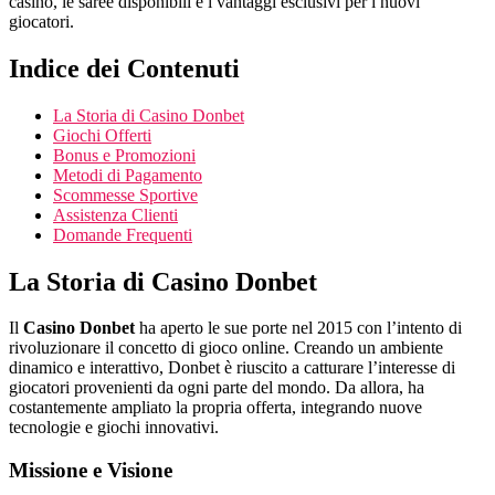
casinò, le saree disponibili e i vantaggi esclusivi per i nuovi
giocatori.
Indice dei Contenuti
La Storia di Casino Donbet
Giochi Offerti
Bonus e Promozioni
Metodi di Pagamento
Scommesse Sportive
Assistenza Clienti
Domande Frequenti
La Storia di Casino Donbet
Il
Casino Donbet
ha aperto le sue porte nel 2015 con l’intento di
rivoluzionare il concetto di gioco online. Creando un ambiente
dinamico e interattivo, Donbet è riuscito a catturare l’interesse di
giocatori provenienti da ogni parte del mondo. Da allora, ha
costantemente ampliato la propria offerta, integrando nuove
tecnologie e giochi innovativi.
Missione e Visione