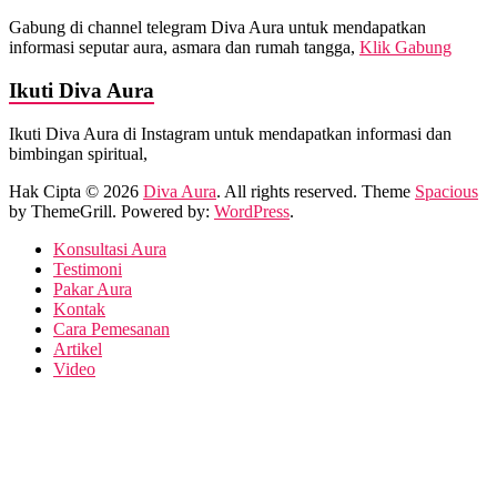
Gabung di channel telegram Diva Aura untuk mendapatkan
informasi seputar aura, asmara dan rumah tangga,
Klik Gabung
Ikuti Diva Aura
Ikuti Diva Aura di Instagram untuk mendapatkan informasi dan
bimbingan spiritual,
Hak Cipta © 2026
Diva Aura
. All rights reserved. Theme
Spacious
by ThemeGrill. Powered by:
WordPress
.
Konsultasi Aura
Testimoni
Pakar Aura
Kontak
Cara Pemesanan
Artikel
Video