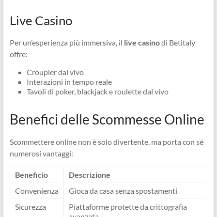
Live Casino
Per un’esperienza più immersiva, il
live casino
di Betitaly
offre:
Croupier dal vivo
Interazioni in tempo reale
Tavoli di poker, blackjack e roulette dal vivo
Benefici delle Scommesse Online
Scommettere online non è solo divertente, ma porta con sé
numerosi vantaggi:
Beneficio
Descrizione
Convenienza
Gioca da casa senza spostamenti
Sicurezza
Piattaforme protette da crittografia
avanzata