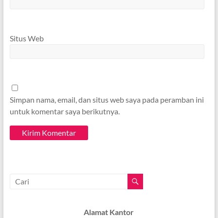
Situs Web
Simpan nama, email, dan situs web saya pada peramban ini
untuk komentar saya berikutnya.
Alamat Kantor