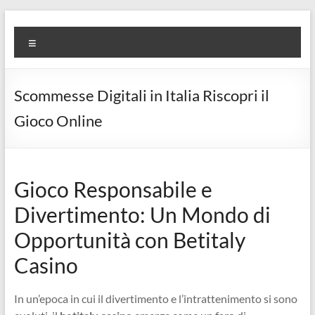
Skip
Diva
Pusat
to
Menu
content
Layanan
Aura
Buka
Aura
Scommesse Digitali in Italia Riscopri il
Gioco Online
Gioco Responsabile e
Divertimento: Un Mondo di
Opportunità con Betitaly
Casino
In un’epoca in cui il divertimento e l’intrattenimento si sono