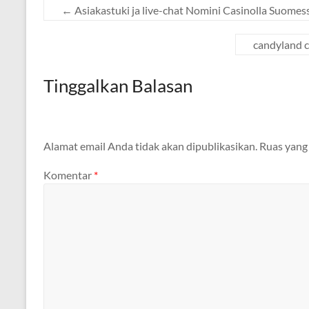
←
Asiakastuki ja live-chat Nomini Casinolla Suomes
candyland c
Tinggalkan Balasan
Alamat email Anda tidak akan dipublikasikan.
Ruas yang
Komentar
*