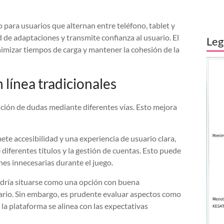
o para usuarios que alternan entre teléfono, tablet y
 de adaptaciones y transmite confianza al usuario. El
Leg
imizar tiempos de carga y mantener la cohesión de la
línea tradicionales
olución de dudas mediante diferentes vías. Esto mejora
ete accesibilidad y una experiencia de usuario clara,
de diferentes títulos y la gestión de cuentas. Esto puede
nes innecesarias durante el juego.
odría situarse como una opción con buena
uario. Sin embargo, es prudente evaluar aspectos como
e la plataforma se alinea con las expectativas