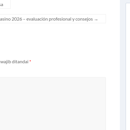
sa
asino 2026 – evaluación profesional y consejos
→
 wajib ditandai
*