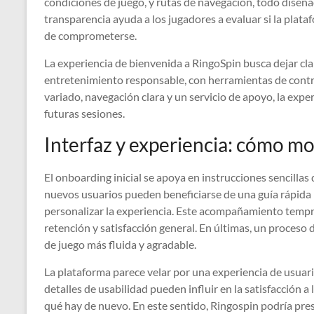
condiciones de juego, y rutas de navegación, todo diseñado
transparencia ayuda a los jugadores a evaluar si la plat
de comprometerse.
La experiencia de bienvenida a RingoSpin busca dejar cla
entretenimiento responsable, con herramientas de contr
variado, navegación clara y un servicio de apoyo, la exper
futuras sesiones.
Interfaz y experiencia: cómo m
El onboarding inicial se apoya en instrucciones sencillas
nuevos usuarios pueden beneficiarse de una guía rápida pa
personalizar la experiencia. Este acompañamiento tempr
retención y satisfacción general. En últimas, un proceso 
de juego más fluida y agradable.
La plataforma parece velar por una experiencia de usuari
detalles de usabilidad pueden influir en la satisfacción 
qué hay de nuevo. En este sentido, Ringospin podría pre