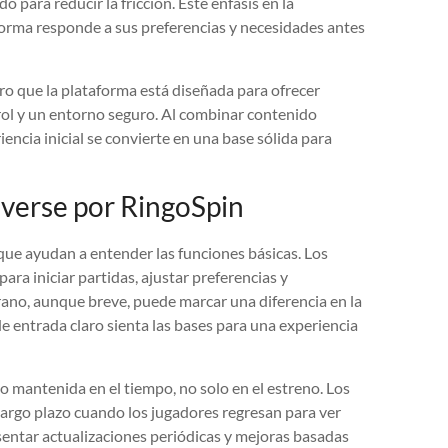
 para reducir la fricción. Este énfasis en la
aforma responde a sus preferencias y necesidades antes
ro que la plataforma está diseñada para ofrecer
ol y un entorno seguro. Al combinar contenido
iencia inicial se convierte en una base sólida para
overse por RingoSpin
 que ayudan a entender las funciones básicas. Los
ra iniciar partidas, ajustar preferencias y
ano, aunque breve, puede marcar una diferencia en la
de entrada claro sienta las bases para una experiencia
o mantenida en el tiempo, no solo en el estreno. Los
a largo plazo cuando los jugadores regresan para ver
sentar actualizaciones periódicas y mejoras basadas