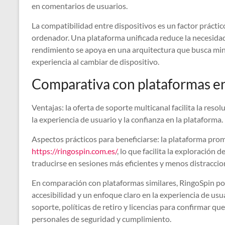
en comentarios de usuarios.
La compatibilidad entre dispositivos es un factor práctic
ordenador. Una plataforma unificada reduce la necesidad
rendimiento se apoya en una arquitectura que busca min
experiencia al cambiar de dispositivo.
Comparativa con plataformas en 
Ventajas: la oferta de soporte multicanal facilita la res
la experiencia de usuario y la confianza en la plataforma.
Aspectos prácticos para beneficiarse: la plataforma prom
https://ringospin.com.es/
, lo que facilita la exploración 
traducirse en sesiones más eficientes y menos distraccio
En comparación con plataformas similares, RingoSpin p
accesibilidad y un enfoque claro en la experiencia de us
soporte, políticas de retiro y licencias para confirmar qu
personales de seguridad y cumplimiento.