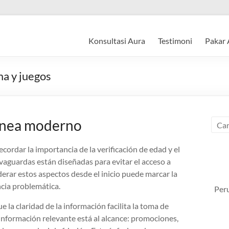
Konsultasi Aura
Testimoni
Pakar 
ma y juegos
línea moderno
ecordar la importancia de la verificación de edad y el
aguardas están diseñadas para evitar el acceso a
rar estos aspectos desde el inicio puede marcar la
ncia problemática.
Per
e la claridad de la información facilita la toma de
información relevante está al alcance: promociones,