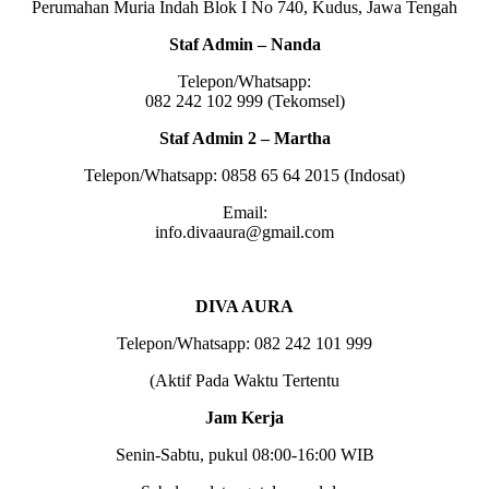
Perumahan Muria Indah Blok I No 740, Kudus, Jawa Tengah
Staf Admin – Nanda
Telepon/Whatsapp:
082 242 102 999 (Tekomsel)
Staf Admin 2 – Martha
Telepon/Whatsapp: 0858 65 64 2015 (Indosat)
Email:
info.divaaura@gmail.com
DIVA AURA
Telepon/Whatsapp: 082 242 101 999
(Aktif Pada Waktu Tertentu
Jam Kerja
Senin-Sabtu, pukul 08:00-16:00 WIB