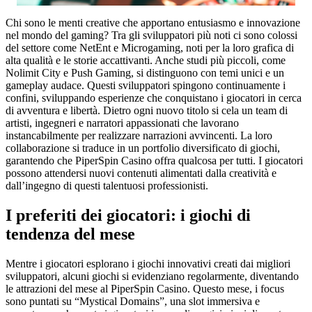
Chi sono le menti creative che apportano entusiasmo e innovazione
nel mondo del gaming? Tra gli sviluppatori più noti ci sono colossi
del settore come NetEnt e Microgaming, noti per la loro grafica di
alta qualità e le storie accattivanti. Anche studi più piccoli, come
Nolimit City e Push Gaming, si distinguono con temi unici e un
gameplay audace. Questi sviluppatori spingono continuamente i
confini, sviluppando esperienze che conquistano i giocatori in cerca
di avventura e libertà. Dietro ogni nuovo titolo si cela un team di
artisti, ingegneri e narratori appassionati che lavorano
instancabilmente per realizzare narrazioni avvincenti. La loro
collaborazione si traduce in un portfolio diversificato di giochi,
garantendo che PiperSpin Casino offra qualcosa per tutti. I giocatori
possono attendersi nuovi contenuti alimentati dalla creatività e
dall’ingegno di questi talentuosi professionisti.
I preferiti dei giocatori: i giochi di
tendenza del mese
Mentre i giocatori esplorano i giochi innovativi creati dai migliori
sviluppatori, alcuni giochi si evidenziano regolarmente, diventando
le attrazioni del mese al PiperSpin Casino. Questo mese, i focus
sono puntati su “Mystical Domains”, una slot immersiva e