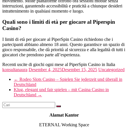
movimento. Molte piattaforme offrono ora sessioni mobile senza
interruzioni, garantendo accessibilità e praticità a chiunque desideri
intrattenimento in qualsiasi momento e luogo.
Quali sono i limiti di età per giocare al Piperspin
Casino?
I limiti di età per giocare al PiperSpin Casino richiedono che i
partecipanti abbiano almeno 18 anni. Questo garantisce un spazio di
gioco responsabile, che dà priorità al sicurezza e alla legalità di tutti i
giocatori che prendono parte all’esperienza.
Recenti uscite di giochi ogni mese al PiperSpin Casino in Italia
konsultanaura
Desember 4, 2025
Desember 15, 2025
Uncategorized
←
Rodeo Slots Casino – Spielen Sie jederzeit und überall in
Deutschland
Klug, elegant und fair spielen – mit Casina Casino in
Deutschland
→
Alamat Kantor
ETERNAL Working Space