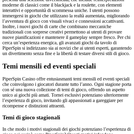
moderne di classici come il blackjack e la roulette, con elementi
interattivi e opportunità di scommessa uniche. I utenti possono
immergersi in giochi che utilizzano la realtà aumentata, migliorando
l’avventura di gioco con visuali vivaci e connessioni accattivanti.
Inoltre, i nuovi giochi di carte che combinano meccaniche
tradizionali con sorprese creativi permettono ai utenti di provare
nuove pianificazioni e mantenere il gameplay sempre fresco. Per chi
cerca un’esperienza energica, gli avanzati giochi da tavolo di
PiperSpin si indirizzano sia ai novizi che ai utenti esperti, garantendo
un divertimento senza fine e la libertà di testare diversi stili di gioco.
Temi mensili ed eventi speciali
PiperSpin Casino offre entusiasmanti temi mensili ed eventi speciali
che coinvolgono i giocatori durante tutto l’anno. Ogni stagione porta
con sé una nuova collezione di temi di gioco, offrendo un aspetto
unico ai giochi più amati. Tornei esclusivi potenziano ulteriormente
l’esperienza di gioco, invitando gli appassionati a gareggiare per
ricompense e distinzioni attraenti.
Temi di gioco stagionali
In che modo i motivi stagionali dei giochi potenziano l’esperienza di