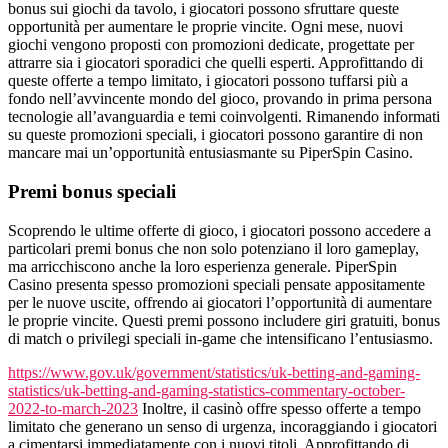
bonus sui giochi da tavolo, i giocatori possono sfruttare queste
opportunità per aumentare le proprie vincite. Ogni mese, nuovi
giochi vengono proposti con promozioni dedicate, progettate per
attrarre sia i giocatori sporadici che quelli esperti. Approfittando di
queste offerte a tempo limitato, i giocatori possono tuffarsi più a
fondo nell’avvincente mondo del gioco, provando in prima persona
tecnologie all’avanguardia e temi coinvolgenti. Rimanendo informati
su queste promozioni speciali, i giocatori possono garantire di non
mancare mai un’opportunità entusiasmante su PiperSpin Casino.
Premi bonus speciali
Scoprendo le ultime offerte di gioco, i giocatori possono accedere a
particolari premi bonus che non solo potenziano il loro gameplay,
ma arricchiscono anche la loro esperienza generale. PiperSpin
Casino presenta spesso promozioni speciali pensate appositamente
per le nuove uscite, offrendo ai giocatori l’opportunità di aumentare
le proprie vincite. Questi premi possono includere giri gratuiti, bonus
di match o privilegi speciali in-game che intensificano l’entusiasmo.
https://www.gov.uk/government/statistics/uk-betting-and-gaming-
statistics/uk-betting-and-gaming-statistics-commentary-october-
2022-to-march-2023
Inoltre, il casinò offre spesso offerte a tempo
limitato che generano un senso di urgenza, incoraggiando i giocatori
a cimentarsi immediatamente con i nuovi titoli. Approfittando di