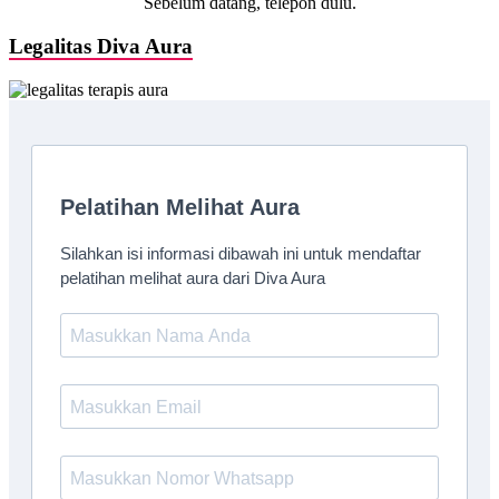
Sebelum datang, telepon dulu.
Legalitas Diva Aura