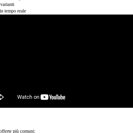
varianti
in tempo reale
offerte più comuni: