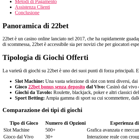
Metodi di Pagamento
Assistenza Clienti
Conclusione
Panoramica di 22bet
22bet è un casino online lanciato nel 2017, che ha rapidamente guadagn
di scommessa, 22bet è accessibile sia per novizi che per giocatori esper
Tipologia di Giochi Offerti
La varietà di giochi su 22bet è uno dei suoi punti di forza principali. E
Slot Machine:
Una vasta selezione di slot con temi diversi, dai c
Gioco
22bet bonus senza deposito
dal Vivo:
Casinò dal vivo c
Giochi da Tavolo:
Roulette, blackjack, poker e altri classici de
Sport Betting:
Ampia gamma di sport su cui scommettere, dalle p
Comparazione dei tipi di giochi
Tipo di Gioco
Numero di Opzioni
Esperienza di
Slot Machine
500+
Grafica avanzata e meccan
Gioco dal Vivo
30+
Interazione reale con croupi