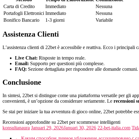
Carta di Credito
Immediato
Nessuna
Portafogli Elettronici
Immediato
Nessuna
Bonifico Bancario
1-3 giorni
Variabile
Assistenza Clienti
L’assistenza clienti di 22bet è accessibile e reattiva. Ecco i principali c
Live Chat:
Risposte in tempo reale.
Email:
Supporto per questioni più complesse.
FAQ:
Sezione dettagliata per rispondere alle domande comuni.
Conclusione
In sintesi, 22bet si distingue come una piattaforma versatile per gli a
convenienti, è un’opzione da considerare seriamente. Le
recensioni s
Se stai per iniziare la tua avventura di gioco online, 22bet potrebbe e
Recensioni approfondite su 22bet per scommesse intelligenti
konsultanaura
Januari 29, 2026
Januari 30, 2026
22-bet-italia.com
Tid
←
Каким способом личное ублажение ассоциировано с 