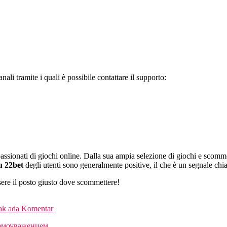
anali tramite i quali è possibile contattare il supporto:
ppassionati di giochi online. Dalla sua ampia selezione di giochi e scom
u 22bet
degli utenti sono generalmente positive, il che è un segnale chiar
ssere il posto giusto dove scommettere!
ak ada Komentar
самоуважением