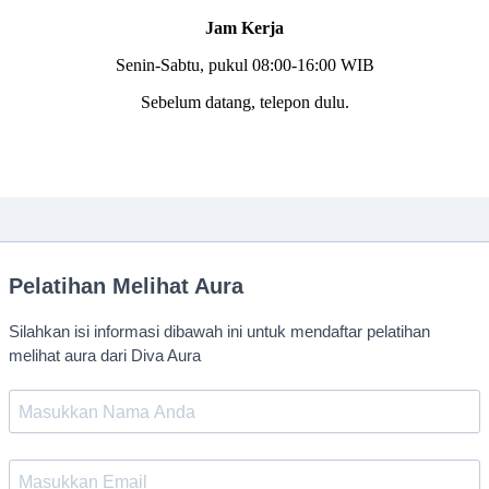
Jam Kerja
Senin-Sabtu, pukul 08:00-16:00 WIB
Sebelum datang, telepon dulu.