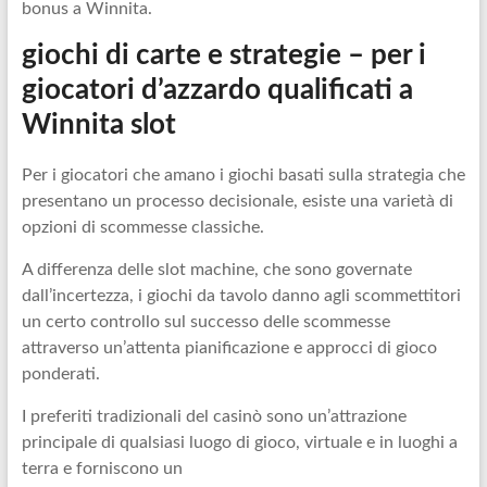
bonus a Winnita.
giochi di carte e strategie – per i
giocatori d’azzardo qualificati a
Winnita slot
Per i giocatori che amano i giochi basati sulla strategia che
presentano un processo decisionale, esiste una varietà di
opzioni di scommesse classiche.
A differenza delle slot machine, che sono governate
dall’incertezza, i giochi da tavolo danno agli scommettitori
un certo controllo sul successo delle scommesse
attraverso un’attenta pianificazione e approcci di gioco
ponderati.
I preferiti tradizionali del casinò sono un’attrazione
principale di qualsiasi luogo di gioco, virtuale e in luoghi a
terra e forniscono un