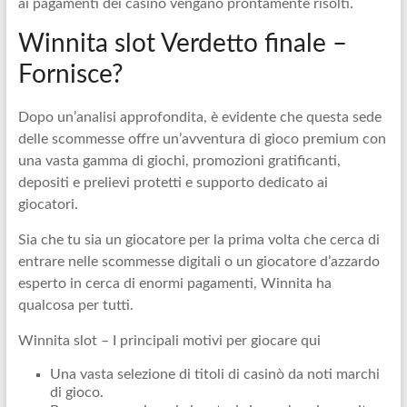
ai pagamenti dei casinò vengano prontamente risolti.
Winnita slot Verdetto finale –
Fornisce?
Dopo un’analisi approfondita, è evidente che questa sede
delle scommesse offre un’avventura di gioco premium con
una vasta gamma di giochi, promozioni gratificanti,
depositi e prelievi protetti e supporto dedicato ai
giocatori.
Sia che tu sia un giocatore per la prima volta che cerca di
entrare nelle scommesse digitali o un giocatore d’azzardo
esperto in cerca di enormi pagamenti, Winnita ha
qualcosa per tutti.
Winnita slot – I principali motivi per giocare qui
Una vasta selezione di titoli di casinò da noti marchi
di gioco.