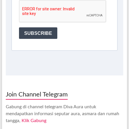
Join Channel Telegram
Gabung di channel telegram Diva Aura untuk
mendapatkan informasi seputar aura, asmara dan rumah
tangga,
Klik Gabung