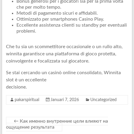
Bonus generosi per i giocatori sia per la prima volta
che per molto tempo.
Metodi di pagamento sicuri e affidabili.
Ottimizzato per smartphones Casino Play.
Eccellente assistenza clienti su standby per eventuali
problemi.
Che tu sia un scommettitore occasionale o un rullo alto,
winnita garantisce una piattaforma di gioco protetta,
coinvolgente e focalizzata sul giocatore.
Se stai cercando un casinò online consolidato, Winnita
slot è un eccellente
decisione.
pakarspiritual
Januari 7, 2026
Uncategorized
←
Как именно внутренние цели влияют на
ощущение результата