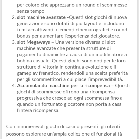
per coloro che apprezzano un round di scommesse
senza tempo.
slot machine avanzate
-Questi slot giochi di nuova
generazione sono dotati di più layout e includono
temi accattivanti, elementi cinematografici e round
bonus per aumentare l’esperienza del giocatore.
slot Megaways
– Una versione diversa di slot
machine avanzate che presenta strutture di
pagamento dinamiche a causa di un modificatore a
bobina casuale. Questi giochi sono noti per le loro
strutture di vittoria in continua evoluzione e il
gameplay frenetico, rendendoli una scelta preferita
per gli scommettitori a cui piace l’imprevedibilità.
Accumulando macchine per la ricompensa
– Questi
giochi di scommesse offrono una ricompensa
progressiva che cresce ad ogni scommessa fino a
quando un fortunato giocatore non porta a casa
l’intera ricompensa.
Con innumerevoli giochi di casinò presenti, gli utenti
possono esplorare un’ampia collezione di funzionalità