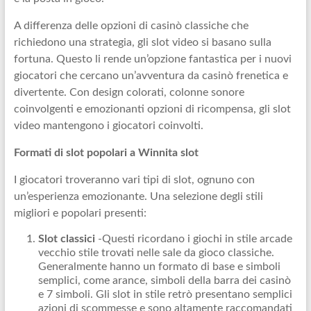
A differenza delle opzioni di casinò classiche che
richiedono una strategia, gli slot video si basano sulla
fortuna. Questo li rende un’opzione fantastica per i nuovi
giocatori che cercano un’avventura da casinò frenetica e
divertente. Con design colorati, colonne sonore
coinvolgenti e emozionanti opzioni di ricompensa, gli slot
video mantengono i giocatori coinvolti.
Formati di slot popolari a Winnita slot
I giocatori troveranno vari tipi di slot, ognuno con
un’esperienza emozionante. Una selezione degli stili
migliori e popolari presenti:
Slot classici
-Questi ricordano i giochi in stile arcade
vecchio stile trovati nelle sale da gioco classiche.
Generalmente hanno un formato di base e simboli
semplici, come arance, simboli della barra dei casinò
e 7 simboli. Gli slot in stile retrò presentano semplici
azioni di scommesse e sono altamente raccomandati