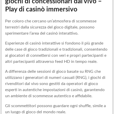
giochi di concessionari dal vivo –
Play di casinò immersivo
Per coloro che cercano un’atmosfera di scommesse
terrestri dalla sicurezza del gioco digitale, possono
sperimentare l’area del casinò interattivo.
Esperienze di casinò interattive si fondono il più grande
delle case di gioco tradizionali e tradizionali, consentendo
ai giocatori di connettersi con veri e propri partecipanti e
altri partecipanti attraverso feed HD in tempo reale.
A differenza delle sessioni di gioco basate su RNG che
utilizzano i generatori di numeri casuali (RNG), i giochi di
rivenditori dal vivo sono gestiti da operatori di gioco
esperti in autentiche impostazioni di casinò, garantendo
un ambiente di scommesse autentico e affidabile.
Gli scommettitori possono guardare ogni shuffle, simile a
un luogo di gioco del mondo reale.