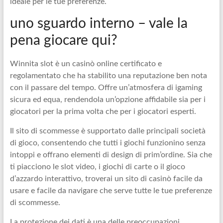
ideale per le tue preferenze.
uno sguardo interno – vale la
pena giocare qui?
Winnita slot è un casinò online certificato e
regolamentato che ha stabilito una reputazione ben nota
con il passare del tempo. Offre un’atmosfera di igaming
sicura ed equa, rendendola un’opzione affidabile sia per i
giocatori per la prima volta che per i giocatori esperti.
Il sito di scommesse è supportato dalle principali società
di gioco, consentendo che tutti i giochi funzionino senza
intoppi e offrano elementi di design di prim’ordine. Sia che
ti piacciono le slot video, i giochi di carte o il gioco
d’azzardo interattivo, troverai un sito di casinò facile da
usare e facile da navigare che serve tutte le tue preferenze
di scommesse.
La protezione dei dati è una delle preoccupazioni