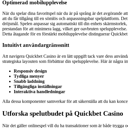
Optimerad mobilupplevelse
När du spelar dina favoritspel när du är på språng är det avgörande at
att du får tillgång till en sömlös och anpassningsbar spelplattform. De
dröjsmål. Spelen anpassar sig automatiskt till din enhets skärmstorlek,
prestandan för att minimera lagg, vilket ger oavbruten spelupplevelse.
Detta åtagande för en förstärkt mobilupplevelse distinguerar Quickbet
Intuitivt användargränssnitt
Att navigera Quickbet Casino är en lätt uppgift tack vare dess använda
strategiska layouten som förbättrar din spelupplevelse. Här är några i
Responsiv design
Tydliga menyer
Snabb laddning
Tillgängliga inställningar
Interaktiva handledningar
Alla dessa komponenter samverkar för att säkerställa att du kan koncentr
Utforska spelutbudet på Quickbet Casino
När det gäller onlinespel vill du ha transaktioner som är både trygga 