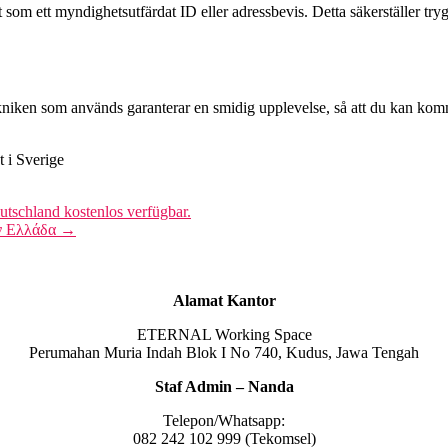
 som ett myndighetsutfärdat ID eller adressbevis. Detta säkerställer tryg
tekniken som används garanterar en smidig upplevelse, så att du kan ko
t i Sverige
tschland kostenlos verfügbar.
ην Ελλάδα
→
Alamat Kantor
ETERNAL Working Space
Perumahan Muria Indah Blok I No 740, Kudus, Jawa Tengah
Staf Admin – Nanda
Telepon/Whatsapp:
082 242 102 999 (Tekomsel)