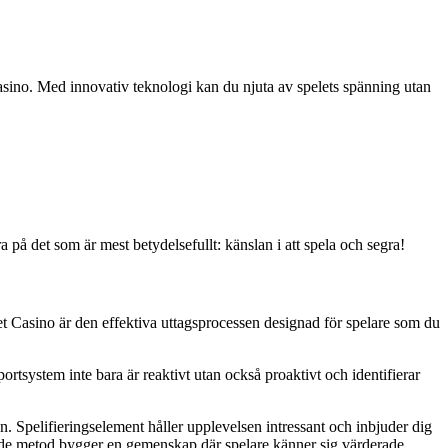
asino. Med innovativ teknologi kan du njuta av spelets spänning utan
a på det som är mest betydelsefullt: känslan i att spela och segra!
kbet Casino är den effektiva uttagsprocessen designad för spelare som du
tsystem inte bara är reaktivt utan också proaktivt och identifierar
. Spelifieringselement håller upplevelsen intressant och inbjuder dig
ande metod bygger en gemenskap där spelare känner sig värderade,